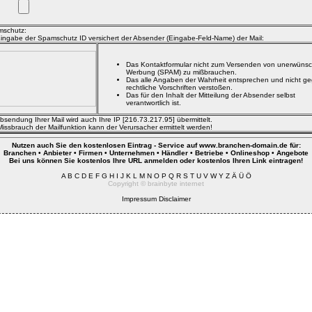
schutz:
Eingabe der Spamschutz ID versichert der Absender (Eingabe-Feld-Name) der Mail:
Das Kontaktformular nicht zum Versenden von unerwünsc
Werbung (SPAM) zu mißbrauchen.
Das alle Angaben der Wahrheit entsprechen und nicht g
rechtliche Vorschriften verstoßen.
Das für den Inhalt der Mitteilung der Absender selbst
verantwortlich ist.
Absendung Ihrer Mail wird auch Ihre IP [216.73.217.95] übermittelt.
Missbrauch der Mailfunktion kann der Verursacher ermittelt werden!
Nutzen auch Sie den kostenlosen Eintrag - Service auf www.branchen-domain.de für:
Branchen • Anbieter • Firmen • Unternehmen • Händler • Betriebe • Onlineshop • Angebote
Bei uns können Sie kostenlos Ihre URL anmelden oder kostenlos Ihren Link eintragen!
A
B
C
D
E
F
G
H
I
J
K
L
M
N
O
P
Q
R
S
T
U
V
W
Y
Z
Ä
Ü
Ö
Copyright ©
brainbyte internet
Impressum
Disclaimer