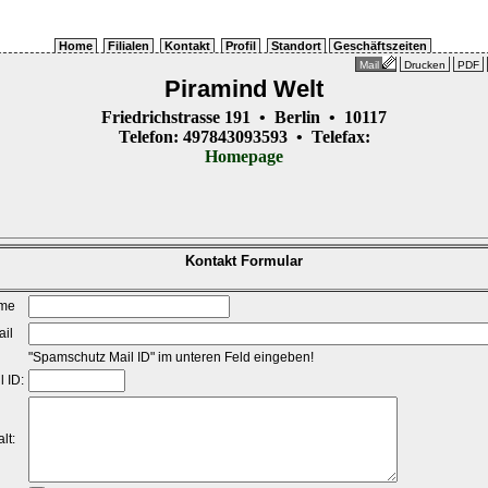
Home
Filialen
Kontakt
Profil
Standort
Geschäftszeiten
Mail
Drucken
PDF
Piramind Welt
Friedrichstrasse 191 • Berlin • 10117
Telefon: 497843093593 • Telefax:
Homepage
Kontakt Formular
me
il
"Spamschutz Mail ID" im unteren Feld eingeben!
l ID:
lt: