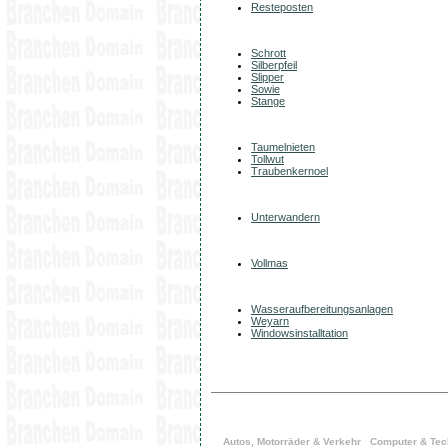
Resteposten
Schrott
Silberpfeil
Slipper
Sowie
Stange
Taumelnieten
Tollwut
Traubenkernoel
Unterwandern
Vollmas
Wasseraufbereitungsanlagen
Weyarn
Windowsinstalltation
Autos, Motorräder & Verkehr
Computer & Tec