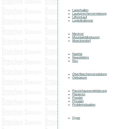
Lagerhallen
Lautsprechervermietung
Liftverkauf
Logistikdienste
Meckstr
Mountainbiketouren
Mueckendorf
Naehte
Newsletters
Nsx
Oberflaechenveredelung
Oelsaeure
Passivhausprojektierung
Planieren
Powder
Privatier
Problemsituation
Qype