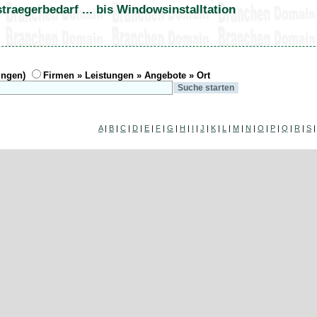
traegerbedarf ... bis Windowsinstalltation
ungen)
Firmen » Leistungen » Angebote » Ort
A
|
B
|
C
|
D
|
E
|
F
|
G
|
H
|
I
|
J
|
K
|
L
|
M
|
N
|
O
|
P
|
Q
|
R
|
S