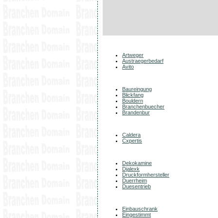
Artweger
Austraegerbedarf
Avito
Baureingung
Blickfang
Bouldern
Branchenbuecher
Brandenbur
Caldera
Cxpertis
Dekokamine
Djalexk
Druckformhersteller
Duerrheim
Duesentrieb
Einbauschrank
Eingestimmt