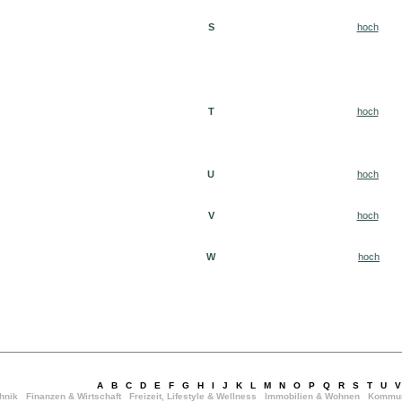
S
hoch
T
hoch
U
hoch
V
hoch
W
hoch
A
B
C
D
E
F
G
H
I
J
K
L
M
N
O
P
Q
R
S
T
U
V
hnik
Finanzen & Wirtschaft
Freizeit, Lifestyle & Wellness
Immobilien & Wohnen
Kommun