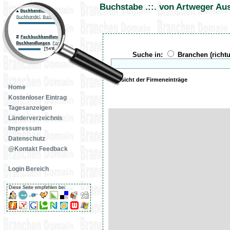
Buchstabe .::. von Artweger Aus
Suche in:
Branchen (richt
Übersicht der Firmeneinträge
Home
Kostenloser Eintrag
Tagesanzeigen
Länderverzeichnis
Impressum
Datenschutz
@Kontakt Feedback
Login Bereich
Diese Seite empfehlen bei: