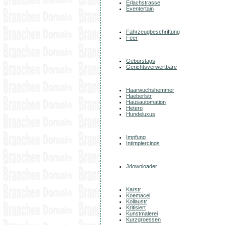
Erlachstrasse
Eventertain
Fahrzeugbeschriftung
Feer
Geburstags
Gerichtsverwertbare
Haarwuchshemmer
Haeberlstr
Hausautomation
Hetero
Hundeluxus
Impfung
Intimpiercings
Jdownloader
Karstr
Koemacel
Kollaustr
Kritisiert
Kunstmalerei
Kurzgroessen