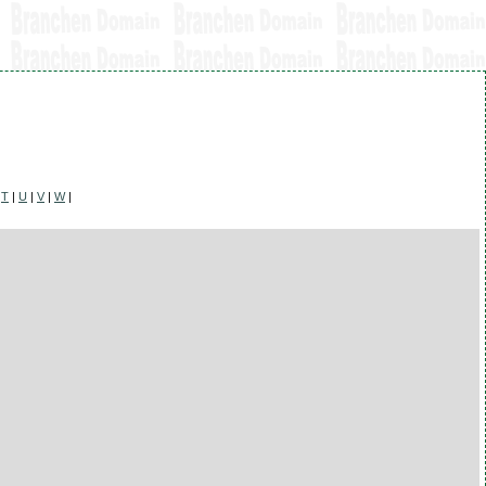
|
T
|
U
|
V
|
W
|