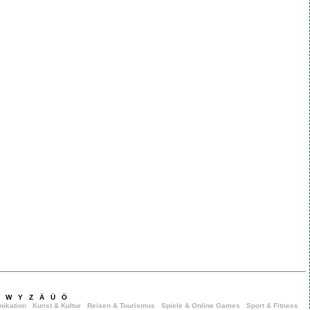
W
Y
Z
Ä
Ü
Ö
ikation
Kunst & Kultur
Reisen & Tourismus
Spiele & Online Games
Sport & Fitness