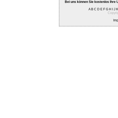
Bei uns können Sie kostenlos Ihre 
A
B
C
D
E
F
G
H
I
J
Copyri
Im