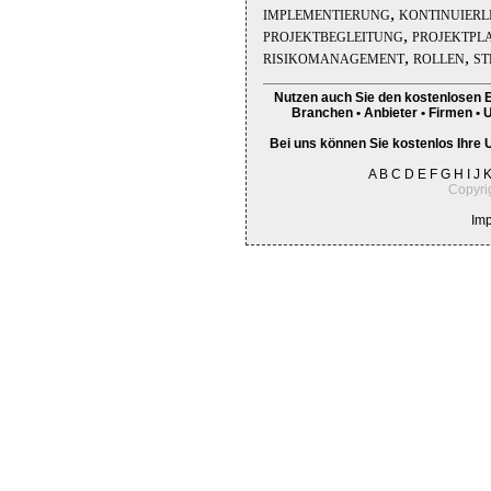
implementierung, kontinuier
projektbegleitung, projektpla
risikomanagement, rollen, st
Nutzen auch Sie den kostenlosen E
Branchen • Anbieter • Firmen • 
Bei uns können Sie kostenlos Ihre 
A
B
C
D
E
F
G
H
I
J
Copyri
Im