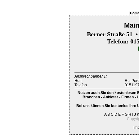
Hom
Mai
Berner Straße 51 
Telefon: 01
Ansprechpartner 1:
Herr
Rui Pere
Telefon
015119
Nutzen auch Sie den kostenlosen E
Branchen • Anbieter • Firmen • 
Bei uns können Sie kostenlos Ihre 
A
B
C
D
E
F
G
H
I
J
Copyri
Im