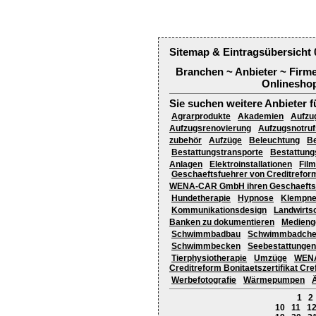
Sitemap & Eintragsübersicht 
Branchen ~ Anbieter ~ Firm
Onlineshop
Sie suchen weitere Anbieter f
Agrarprodukte
Akademien
Aufzu
Aufzugsrenovierung
Aufzugsnotru
zubehör
Aufzüge
Beleuchtung
Be
Bestattungstransporte
Bestattung
Anlagen
Elektroinstallationen
Fil
Geschaeftsfuehrer von Creditreform L
WENA-CAR GmbH ihren Geschaefts
Hundetherapie
Hypnose
Klempne
Kommunikationsdesign
Landwirts
Banken zu dokumentieren
Medieng
Schwimmbadbau
Schwimmbadche
Schwimmbecken
Seebestattungen
Tierphysiotherapie
Umzüge
WENA
Creditreform Bonitaetszertifikat 
Werbefotografie
Wärmepumpen
Ä
1
2
10
11
1