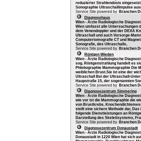
reduzierter Strahlendosis eingesetzt
Sonographie Ultraschallimpulse ausg
Service Site powered by
Branchen D
Diagnosehaus
Wien - Ärzte Radiologische Diagnos
Wien umfasst alle Untersuchungen d
dem Venendoppler und der DEXA K
Ultraschall und auch Vorsorge-Mamm
Computertomografie CT und Magnetr
Sonografie, des Ultraschalls,
Service Site powered by
Branchen D
Röntgen Wieden
Wien - Ärzte Radiologische Diagnosti
sog. Röntgenstrahlung handelt es si
Phlebographie Mammographie Die M
weiblichen Brust.Sie ist eine der w
Ultraschall Bei der Ultraschall-Unt
Haupstraße 15, der sogenannten Sono
Service Site powered by
Branchen D
Diagnosezentrum Simmering
Wien - Ärzte Radiologische Diagnost
wie vor ist die Mammographie die w
von Brustkrebs. Knochendichtemes
stellt eine sichere Methode dar, Da
folgende Dienstleistungen an Röntge
Darstellung des Skelettsystems, Fra
Service Site powered by
Branchen D
Diagnosezentrum Donaustadt
Wien - Ärzte Radiologische Diagnos
Donaustadt in 1220 Wien hat sich auf