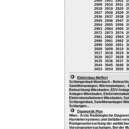
2900
2901
2902
2
2909
2910
2911
2
2918
2919
2920
2
2927
2928
2929
2
2936
2937
2938
2
2945
2946
2947
2
2954
2955
2956
2
2963
2964
2965
2
2972
2973
2974
2
2981
2982
2983
2
2990
2991
2992
2
2999
3000
3001
3
3008
3009
3010
3
3017
3018
3019
3
3026
3027
3028
3
3035
3036
3037
3
3044
3045
3046
3
3053
3054
3055
3
Elektrobau Meffert
Schlangenbad-Wambach - Beleuchtung
Satellitenanlagen, Wärmepumpen, - 
Beleuchtung Wiesbaden, EDV-Anlag
Anlagen Wiesbaden, Elektroinstallat
Elektroinstallationen Wiesbaden, Sat
Schlangenbad, Satellitenanlagen 
Schlangen ..
Diagnostik Plus
Wien - Ärzte Radiologische Diagnosti
Harnleitersystems und Gefäßen ver
Röntgenuntersuchung der weiblichen 
Vorsorgeuntersuchungen. Bei der M