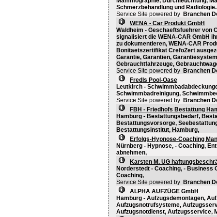
Mammographie, Durchleuchtung, Ma
Schmerzbehandlung und Radiologie.
Service Site powered by
Branchen D
WENA - Car Produkt GmbH
Waldheim - Geschaeftsfuehrer von Cre
signalisiert die WENA-CAR GmbH ih
zu dokumentieren, WENA-CAR Produ
Bonitaetszertifikat CrefoZert ausgez
Garantie, Garantien, Garantiesyste
Gebrauchtfahrzeuge, Gebrauchtwagen
Service Site powered by
Branchen D
Fredls Pool-Oase
Leutkirch - Schwimmbadabdeckung
Schwimmbadreinigung, Schwimmbec
Service Site powered by
Branchen D
FBH - Friedhofs Bestattung H
Hamburg - Bestattungsbedarf, Bestat
Bestattungsvorsorge, Seebestattung
Bestattungsinstitut, Hamburg,
Erfolgs-Hypnose-Coaching Man
Nürnberg - Hypnose, - Coaching, En
abnehmen,
Karsten M. UG haftungsbeschr
Norderstedt - Coaching, - Business 
Coaching,
Service Site powered by
Branchen D
ALPHA AUFZÜGE GmbH
Hamburg - Aufzugsdemontagen, Auf
Aufzugsnotrufsysteme, Aufzugsservic
Aufzugsnotdienst, Aufzugsservice, M