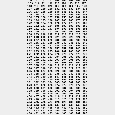
100
101
102
103
104
105
106
107
108
109
110
111
112
113
114
115
116
117
118
119
120
121
122
123
124
125
126
127
128
129
130
131
132
133
134
135
136
137
138
139
140
141
142
143
144
145
146
147
148
149
150
151
152
153
154
155
156
157
158
159
160
161
162
163
164
165
166
167
168
169
170
171
172
173
174
175
176
177
178
179
180
181
182
183
184
185
186
187
188
189
190
191
192
193
194
195
196
197
198
199
200
201
202
203
204
205
206
207
208
209
210
211
212
213
214
215
216
217
218
219
220
221
222
223
224
225
226
227
228
229
230
231
232
233
234
235
236
237
238
239
240
241
242
243
244
245
246
247
248
249
250
251
252
253
254
255
256
257
258
259
260
261
262
263
264
265
266
267
268
269
270
271
272
273
274
275
276
277
278
279
280
281
282
283
284
285
286
287
288
289
290
291
292
293
294
295
296
297
298
299
300
301
302
303
304
305
306
307
308
309
310
311
312
313
314
315
316
317
318
319
320
321
322
323
324
325
326
327
328
329
330
331
332
333
334
335
336
337
338
339
340
341
342
343
344
345
346
347
348
349
350
351
352
353
354
355
356
357
358
359
360
361
362
363
364
365
366
367
368
369
370
371
372
373
374
375
376
377
378
379
380
381
382
383
384
385
386
387
388
389
390
391
392
393
394
395
396
397
398
399
400
401
402
403
404
405
406
407
408
409
410
411
412
413
414
415
416
417
418
419
420
421
422
423
424
425
426
427
428
429
430
431
432
433
434
435
436
437
438
439
440
441
442
443
444
445
446
447
448
449
450
451
452
453
454
455
456
457
458
459
460
461
462
463
464
465
466
467
468