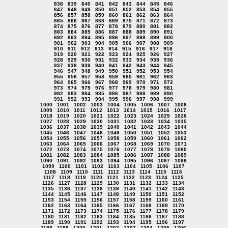
838
839
840
841
842
843
844
845
846
847
848
849
850
851
852
853
854
855
856
857
858
859
860
861
862
863
864
865
866
867
868
869
870
871
872
873
874
875
876
877
878
879
880
881
882
883
884
885
886
887
888
889
890
891
892
893
894
895
896
897
898
899
900
901
902
903
904
905
906
907
908
909
910
911
912
913
914
915
916
917
918
919
920
921
922
923
924
925
926
927
928
929
930
931
932
933
934
935
936
937
938
939
940
941
942
943
944
945
946
947
948
949
950
951
952
953
954
955
956
957
958
959
960
961
962
963
964
965
966
967
968
969
970
971
972
973
974
975
976
977
978
979
980
981
982
983
984
985
986
987
988
989
990
991
992
993
994
995
996
997
998
999
1000
1001
1002
1003
1004
1005
1006
1007
1008
1009
1010
1011
1012
1013
1014
1015
1016
1017
1018
1019
1020
1021
1022
1023
1024
1025
1026
1027
1028
1029
1030
1031
1032
1033
1034
1035
1036
1037
1038
1039
1040
1041
1042
1043
1044
1045
1046
1047
1048
1049
1050
1051
1052
1053
1054
1055
1056
1057
1058
1059
1060
1061
1062
1063
1064
1065
1066
1067
1068
1069
1070
1071
1072
1073
1074
1075
1076
1077
1078
1079
1080
1081
1082
1083
1084
1085
1086
1087
1088
1089
1090
1091
1092
1093
1094
1095
1096
1097
1098
1099
1100
1101
1102
1103
1104
1105
1106
1107
1108
1109
1110
1111
1112
1113
1114
1115
1116
1117
1118
1119
1120
1121
1122
1123
1124
1125
1126
1127
1128
1129
1130
1131
1132
1133
1134
1135
1136
1137
1138
1139
1140
1141
1142
1143
1144
1145
1146
1147
1148
1149
1150
1151
1152
1153
1154
1155
1156
1157
1158
1159
1160
1161
1162
1163
1164
1165
1166
1167
1168
1169
1170
1171
1172
1173
1174
1175
1176
1177
1178
1179
1180
1181
1182
1183
1184
1185
1186
1187
1188
1189
1190
1191
1192
1193
1194
1195
1196
1197
1198
1199
1200
1201
1202
1203
1204
1205
1206