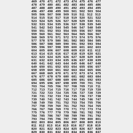
469
470
471
472
473
474
475
476
477
478
479
480
481
482
483
484
485
486
487
488
489
490
491
492
493
494
495
496
497
498
499
500
501
502
503
504
505
506
507
508
509
510
511
512
513
514
515
516
517
518
519
520
521
522
523
524
525
526
527
528
529
530
531
532
533
534
535
536
537
538
539
540
541
542
543
544
545
546
547
548
549
550
551
552
553
554
555
556
557
558
559
560
561
562
563
564
565
566
567
568
569
570
571
572
573
574
575
576
577
578
579
580
581
582
583
584
585
586
587
588
589
590
591
592
593
594
595
596
597
598
599
600
601
602
603
604
605
606
607
608
609
610
611
612
613
614
615
616
617
618
619
620
621
622
623
624
625
626
627
628
629
630
631
632
633
634
635
636
637
638
639
640
641
642
643
644
645
646
647
648
649
650
651
652
653
654
655
656
657
658
659
660
661
662
663
664
665
666
667
668
669
670
671
672
673
674
675
676
677
678
679
680
681
682
683
684
685
686
687
688
689
690
691
692
693
694
695
696
697
698
699
700
701
702
703
704
705
706
707
708
709
710
711
712
713
714
715
716
717
718
719
720
721
722
723
724
725
726
727
728
729
730
731
732
733
734
735
736
737
738
739
740
741
742
743
744
745
746
747
748
749
750
751
752
753
754
755
756
757
758
759
760
761
762
763
764
765
766
767
768
769
770
771
772
773
774
775
776
777
778
779
780
781
782
783
784
785
786
787
788
789
790
791
792
793
794
795
796
797
798
799
800
801
802
803
804
805
806
807
808
809
810
811
812
813
814
815
816
817
818
819
820
821
822
823
824
825
826
827
828
829
830
831
832
833
834
835
836
837