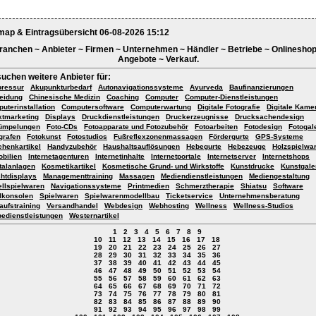
map & Eintragsübersicht 06-08-2026 15:12
ranchen ~ Anbieter ~ Firmen ~ Unternehmen ~ Händler ~ Betriebe ~ Onlineshop
Angebote ~ Verkauf.
suchen weitere Anbieter für:
ressur
Akupunkturbedarf
Autonavigationssysteme
Ayurveda
Baufinanzierungen
eidung
Chinesische Medizin
Coaching
Computer
Computer-Dienstleistungen
uterinstallation
Computersoftware
Computerwartung
Digitale Fotografie
Digitale Kame
ktmarketing
Displays
Druckdienstleistungen
Druckerzeugnisse
Drucksachendesign
ümpelungen
Foto-CDs
Fotoapparate und Fotozubehör
Fotoarbeiten
Fotodesign
Fotogal
grafen
Fotokunst
Fotostudios
Fußreflexzonenmassagen
Fördergurte
GPS-Systeme
henkartikel
Handyzubehör
Haushaltsauflösungen
Hebegurte
Hebezeuge
Holzspielwa
bilien
Internetagenturen
Internetinhalte
Internetportale
Internetserver
Internetshops
talanlagen
Kosmetikartikel
Kosmetische Grund- und Wirkstoffe
Kunstdrucke
Kunstgale
htdisplays
Managementtraining
Massagen
Mediendienstleistungen
Mediengestaltung
llspielwaren
Navigationssysteme
Printmedien
Schmerztherapie
Shiatsu
Software
lkonsolen
Spielwaren
Spielwarenmodellbau
Ticketservice
Unternehmensberatung
aufstraining
Versandhandel
Webdesign
Webhosting
Wellness
Wellness-Studios
edienstleistungen
Westernartikel
1
2
3
4
5
6
7
8
9
10
11
12
13
14
15
16
17
18
19
20
21
22
23
24
25
26
27
28
29
30
31
32
33
34
35
36
37
38
39
40
41
42
43
44
45
46
47
48
49
50
51
52
53
54
55
56
57
58
59
60
61
62
63
64
65
66
67
68
69
70
71
72
73
74
75
76
77
78
79
80
81
82
83
84
85
86
87
88
89
90
91
92
93
94
95
96
97
98
99