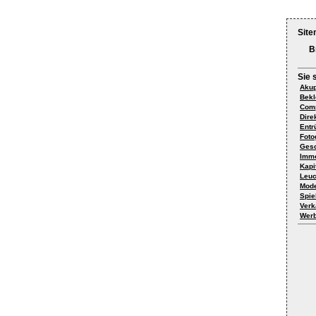
Site
B
Sie 
Akup
Bekl
Comp
Dire
Entr
Foto
Gesc
Immo
Kapi
Leuc
Mode
Spie
Verk
Werb