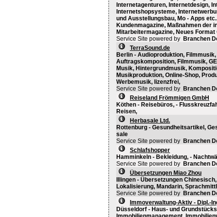
Internetagenturen, Internetdesign, In
Internetshopsysteme, Internetwerb
und Ausstellungsbau, Mo - Apps etc
Kundenmagazine, Maßnahmen der int
Mitarbeitermagazine, Neues Format
Service Site powered by
Branchen D
TerraSound.de
Berlin - Audioproduktion, Filmmusik
Auftragskomposition, Filmmusik, GE
Musik, Hintergrundmusik, Kompositi
Musikproduktion, Online-Shop, Prod
Werbemusik, lizenzfrei,
Service Site powered by
Branchen D
Reiseland Frömmigen GmbH
Köthen - Reisebüros, - Flusskreuzfah
Reisen,
Herbasale Ltd.
Rottenburg - Gesundheitsartikel, Ge
sale
Service Site powered by
Branchen D
Schlafshopper
Hamminkeln - Bekleidung, - Nachtw
Service Site powered by
Branchen D
Übersetzungen Miao Zhou
Illingen - Übersetzungen Chinesisch
Lokalisierung, Mandarin, Sprachmitt
Service Site powered by
Branchen D
Immoverwaltung-Aktiv - Dipl.-I
Düsseldorf - Haus- und Grundstücks
Immobilienmanagement, Immobilienv