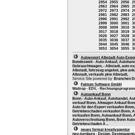
2954
2955
2956
2
2963
2964
2965
2
2972
2973
2974
2
2981
2982
2983
2
2990
2991
2992
2
2999
3000
3001
3
3008
3009
3010
3
3017
3018
3019
3
3026
3027
3028
3
3035
3036
3037
3
3044
3045
3046
3
3053
3054
3055
3
Autoexport Albstadt Auto Expor
Bundesweit - Auto-Ankauf, Autohand
Gebrauchtwagen, - Albstadt, auto exp
Albstadt, fahrzeug angebot, pkw ank
Albstadt, verkaufe pkw Albstadt,
Service Site powered by
Branchen D
Faktum Software GmbH
Waltrop - EDV, - Rechnungsprogram
Autoankauf Bonn
Bonn - Auto-Ankauf, Autohandel, Aut
verkauf Bonn, Altwagen Ankauf Bonn
Auto für den Export verkaufen Bonn,
Getriebeschaden verkaufen Bonn, A
verkaufen Bonn, Autoankauf Bonn, 
Autoverschrottung Bonn, Bonn Aut
Getriebeschaden A ..
neues format kreativagentur
neu-isenburg - Design, Designagentur