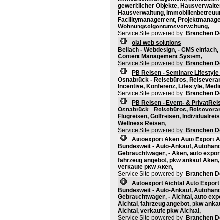
gewerblicher Objekte, Hausverwalte
Hausverwaltung, Immobilienbetreuun
Facilitymanagement, Projektmanage
Wohnungseigentumsverwaltung,
Service Site powered by
Branchen D
olai web solutions
Bellach - Webdesign, - CMS einfach
Content Management System,
Service Site powered by
Branchen D
PB Reisen - Seminare Lifestyle
Osnabrück - Reisebüros, Reiseverans
Incentive, Konferenz, Lifestyle, Med
Service Site powered by
Branchen D
PB Reisen - Event- & PrivatRei
Osnabrück - Reisebüros, Reiseveranst
Flugreisen, Golfreisen, Individualre
Wellness Reisen,
Service Site powered by
Branchen D
Autoexport Aken Auto Export 
Bundesweit - Auto-Ankauf, Autohand
Gebrauchtwagen, - Aken, auto expor
fahrzeug angebot, pkw ankauf Aken,
verkaufe pkw Aken,
Service Site powered by
Branchen D
Autoexport Aichtal Auto Export
Bundesweit - Auto-Ankauf, Autohand
Gebrauchtwagen, - Aichtal, auto expo
Aichtal, fahrzeug angebot, pkw anka
Aichtal, verkaufe pkw Aichtal,
Service Site powered by
Branchen D