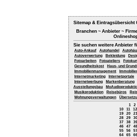
Sitemap & Eintragsübersicht 
Branchen ~ Anbieter ~ Firm
Onlineshop
Sie suchen weitere Anbieter f
Auto-Ankauf
Autohandel
Autohäu
Autoverwertung
Bekleidung
Desi
Fotoarbeiten
Fotoateliers
Fotokun
Gesundheitskost
Haus- und Grund
Immobilienmanagement
Immobilie
Internetmarketing
Internetportale
Internetwerbung
Markenberatung
Ausstellungsbau
MoAudioprodukti
Musikproduktion
Reisebüros
Rei
Wohnungsverwaltungen
Übersetzu
1
2
10
11
1
19
20
2
28
29
3
37
38
3
46
47
4
55
56
5
64
65
6