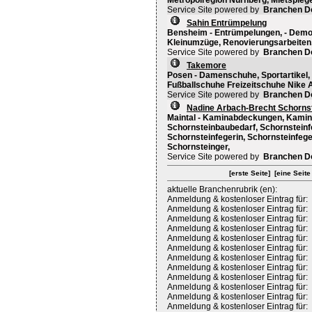
Metropolregion Nürnberg, Mietspiegel
Service Site powered by
Branchen D
Sahin Entrümpelung
Bensheim - Entrümpelungen, - Demo
Kleinumzüge, Renovierungsarbeiten
Service Site powered by
Branchen D
Takemore
Posen - Damenschuhe, Sportartikel,
Fußballschuhe Freizeitschuhe Nike
Service Site powered by
Branchen D
Nadine Arbach-Brecht Schornst
Maintal - Kaminabdeckungen, Kaminb
Schornsteinbaubedarf, Schornsteinfe
Schornsteinfegerin, Schornsteinfege
Schornsteinger,
Service Site powered by
Branchen D
[erste Seite]
[eine Seite
aktuelle Branchenrubrik (en):
Anmeldung & kostenloser Eintrag für:
Anmeldung & kostenloser Eintrag für:
Anmeldung & kostenloser Eintrag für:
Anmeldung & kostenloser Eintrag für:
Anmeldung & kostenloser Eintrag für:
Anmeldung & kostenloser Eintrag für:
Anmeldung & kostenloser Eintrag für:
Anmeldung & kostenloser Eintrag für:
Anmeldung & kostenloser Eintrag für:
Anmeldung & kostenloser Eintrag für:
Anmeldung & kostenloser Eintrag für:
Anmeldung & kostenloser Eintrag für: