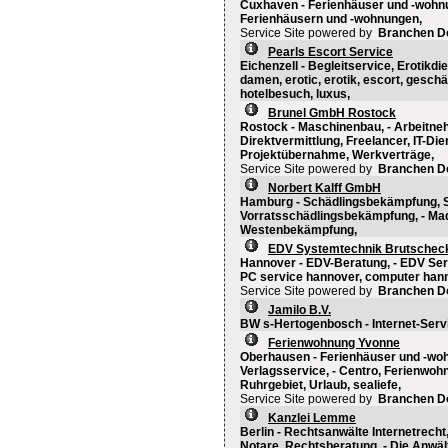
Cuxhaven - Ferienhäuser und -wohn
Ferienhäusern und -wohnungen,
Service Site powered by
Branchen D
Pearls Escort Service
Eichenzell - Begleitservice, Erotikdi
damen, erotic, erotik, escort, gesc
hotelbesuch, luxus,
Brunel GmbH Rostock
Rostock - Maschinenbau, - Arbeitn
Direktvermittlung, Freelancer, IT-Di
Projektübernahme, Werkverträge,
Service Site powered by
Branchen D
Norbert Kalff GmbH
Hamburg - Schädlingsbekämpfung, S
Vorratsschädlingsbekämpfung, - Ma
Westenbekämpfung,
EDV Systemtechnik Brutsche
Hannover - EDV-Beratung, - EDV Ser
PC service hannover, computer hann
Service Site powered by
Branchen D
Jamilo B.V.
BW s-Hertogenbosch - Internet-Servic
Ferienwohnung Yvonne
Oberhausen - Ferienhäuser und -wo
Verlagsservice, - Centro, Ferienwoh
Ruhrgebiet, Urlaub, sealiefe,
Service Site powered by
Branchen D
Kanzlei Lemme
Berlin - Rechtsanwälte Internetrec
Notare, Rechtsberatung, - Die Anwäl