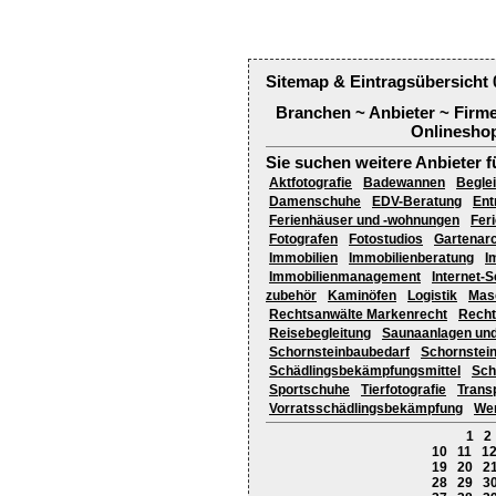
Sitemap & Eintragsübersicht 
Branchen ~ Anbieter ~ Firm
Onlineshop
Sie suchen weitere Anbieter f
Aktfotografie
Badewannen
Beglei
Damenschuhe
EDV-Beratung
Ent
Ferienhäuser und -wohnungen
Fer
Fotografen
Fotostudios
Gartenarc
Immobilien
Immobilienberatung
I
Immobilienmanagement
Internet-S
zubehör
Kaminöfen
Logistik
Mas
Rechtsanwälte Markenrecht
Recht
Reisebegleitung
Saunaanlagen und
Schornsteinbaubedarf
Schornstei
Schädlingsbekämpfungsmittel
Sch
Sportschuhe
Tierfotografie
Trans
Vorratsschädlingsbekämpfung
We
1
2
10
11
1
19
20
2
28
29
3