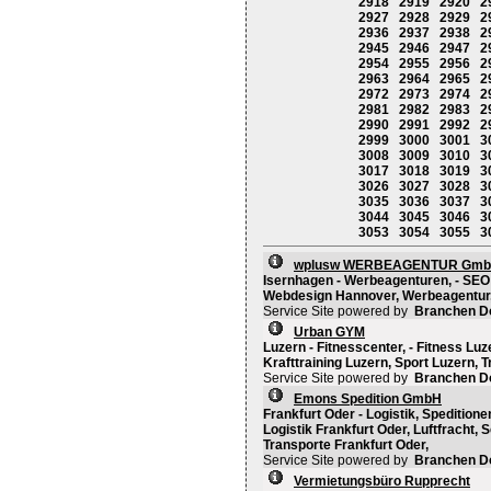
2918
2919
2920
2
2927
2928
2929
2
2936
2937
2938
2
2945
2946
2947
2
2954
2955
2956
2
2963
2964
2965
2
2972
2973
2974
2
2981
2982
2983
2
2990
2991
2992
2
2999
3000
3001
3
3008
3009
3010
3
3017
3018
3019
3
3026
3027
3028
3
3035
3036
3037
3
3044
3045
3046
3
3053
3054
3055
3
wplusw WERBEAGENTUR Gm
Isernhagen - Werbeagenturen, - SE
Webdesign Hannover, Werbeagentur
Service Site powered by
Branchen D
Urban GYM
Luzern - Fitnesscenter, - Fitness Lu
Krafttraining Luzern, Sport Luzern, 
Service Site powered by
Branchen D
Emons Spedition GmbH
Frankfurt Oder - Logistik, Spedition
Logistik Frankfurt Oder, Luftfracht, 
Transporte Frankfurt Oder,
Service Site powered by
Branchen D
Vermietungsbüro Rupprecht