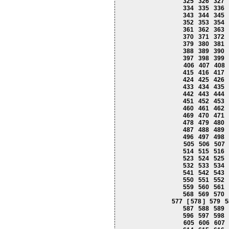
325
326
327
334
335
336
343
344
345
352
353
354
361
362
363
370
371
372
379
380
381
388
389
390
397
398
399
406
407
408
415
416
417
424
425
426
433
434
435
442
443
444
451
452
453
460
461
462
469
470
471
478
479
480
487
488
489
496
497
498
505
506
507
514
515
516
523
524
525
532
533
534
541
542
543
550
551
552
559
560
561
568
569
570
577
[ 578 ]
579
5
587
588
589
596
597
598
605
606
607