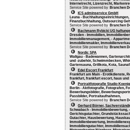
Internetrecht, Lizenzrecht, Markenr
Service Site powered by
Branchen D
ICS adminservice GmbH
Leuna - Buchhaltungseinrichtungen, 
Finanzbuchhaltung, Outsourcing Ge
Service Site powered by
Branchen D
Bachmann Rybicki UG haftungs
Dresden - Immobilien, Immobilienbe
Immobilienmanagement, - Appartment
Immobilienmakler, Immobilienverkau
Service Site powered by
Branchen D
Nordic SPA
Wallgau - Badewannen, Gartenarchit
und -zubehör, Schwimmbecken, Whirl
Gartensauna, Grillkota, Kota, Sauna
Edel Escort Frankfurt
Frankfurt am Main - Erotikdienste, Re
frankfurt, frankfurt escort, haus und
Portraitfotografie Studio Koenig
Berlin - Aktfotografie, Fotografen, Fo
Bewerbungsbilder, Bewerbungsportrai
Passbilder, Portraitaufnahmen,
Service Site powered by
Branchen D
Gerhard Börner, Sachverständi
Schwabach - Immobilienbewertung, -
Gerichtsgutachter, Grundstückssac
Gutachter, Hausbewertung, Hauskauf
Immobilienbewertung, Immobilienexp
Immobiliengutachter, Immobiliensach