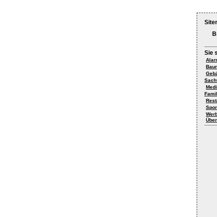
Site
B
Sie 
Alar
Baur
Gebä
Sach
Medi
Famil
Rest
Spor
Werb
Über