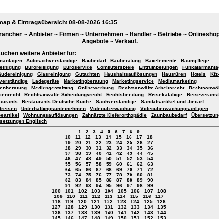
map & Eintragsübersicht 08-08-2026 16:35
ranchen ~ Anbieter ~ Firmen ~ Unternehmen ~ Händler ~ Betriebe ~ Onlineshop
Angebote ~ Verkauf.
suchen weitere Anbieter für:
manlagen
Autosachverständige
Baubedarf
Bauberatung
Bauelemente
Baumpflege
einigung
Büroreinigung
Büroservice
Computerspiele
Entrümpelungen
Funkalarmanla
udereinigung
Glasreinigung
Gutachten
Haushaltsauflösungen
Haustüren
Hotels
Kfz-
verständige
Ladegeräte
Marketingberatung
Marketingservice
Mediamarketing
enberatung
Mediengestaltung
Onlinewerbung
Rechtsanwälte Arbeitsrecht
Rechtsanwäl
ienrecht
Rechtsanwälte Scheidungsrecht
Rechtsberatung
Reisekataloge
Reiseveranst
aurants
Restaurants Deutsche Küche
Sachverständige
Sanitätsartikel und -bedarf
treisen
Unterhaltungsunternehmen
Videoüberwachung
Videoüberwachungsanlagen
eartikel
Wohnungsauflösungen
Zahnärzte Kieferorthopädie
Zaunbaubedarf
Übersetzun
setzungen Englisch
1
2
3
4
5
6
7
8
9
10
11
12
13
14
15
16
17
18
19
20
21
22
23
24
25
26
27
28
29
30
31
32
33
34
35
36
37
38
39
40
41
42
43
44
45
46
47
48
49
50
51
52
53
54
55
56
57
58
59
60
61
62
63
64
65
66
67
68
69
70
71
72
73
74
75
76
77
78
79
80
81
82
83
84
85
86
87
88
89
90
91
92
93
94
95
96
97
98
99
100
101
102
103
104
105
106
107
108
109
110
111
112
113
114
115
116
117
118
119
120
121
122
123
124
125
126
127
128
129
130
131
132
133
134
135
136
137
138
139
140
141
142
143
144
145
146
147
148
149
150
151
152
153