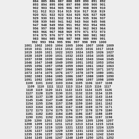
884
885
886
887
888
889
890
891
892
893
894
895
896
897
898
899
900
901
902
903
904
905
906
907
908
909
910
911
912
913
914
915
916
917
918
919
920
921
922
923
924
925
926
927
928
929
930
931
932
933
934
935
936
937
938
939
940
941
942
943
944
945
946
947
948
949
950
951
952
953
954
955
956
957
958
959
960
961
962
963
964
965
966
967
968
969
970
971
972
973
974
975
976
977
978
979
980
981
982
983
984
985
986
987
988
989
990
991
992
993
994
995
996
997
998
999
1000
1001
1002
1003
1004
1005
1006
1007
1008
1009
1010
1011
1012
1013
1014
1015
1016
1017
1018
1019
1020
1021
1022
1023
1024
1025
1026
1027
1028
1029
1030
1031
1032
1033
1034
1035
1036
1037
1038
1039
1040
1041
1042
1043
1044
1045
1046
1047
1048
1049
1050
1051
1052
1053
1054
1055
1056
1057
1058
1059
1060
1061
1062
1063
1064
1065
1066
1067
1068
1069
1070
1071
1072
1073
1074
1075
1076
1077
1078
1079
1080
1081
1082
1083
1084
1085
1086
1087
1088
1089
1090
1091
1092
1093
1094
1095
1096
1097
1098
1099
1100
1101
1102
1103
1104
1105
1106
1107
1108
1109
1110
1111
1112
1113
1114
1115
1116
1117
1118
1119
1120
1121
1122
1123
1124
1125
1126
1127
1128
1129
1130
1131
1132
1133
1134
1135
1136
1137
1138
1139
1140
1141
1142
1143
1144
1145
1146
1147
1148
1149
1150
1151
1152
1153
1154
1155
1156
1157
1158
1159
1160
1161
1162
1163
1164
1165
1166
1167
1168
1169
1170
1171
1172
1173
1174
1175
1176
1177
1178
1179
1180
1181
1182
1183
1184
1185
1186
1187
1188
1189
1190
1191
1192
1193
1194
1195
1196
1197
1198
1199
1200
1201
1202
1203
1204
1205
1206
1207
1208
1209
1210
1211
1212
1213
1214
1215
1216
1217
1218
1219
1220
1221
1222
1223
1224
1225
1226
1227
1228
1229
1230
1231
1232
1233
1234
1235
1236
1237
1238
1239
1240
1241
1242
1243
1244
1245
1246
1247
1248
1249
1250
1251
1252