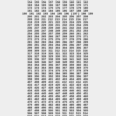
154
155
156
157
158
159
160
161
162
163
164
165
166
167
168
169
170
171
172
173
174
175
176
177
178
179
180
181
182
183
184
185
186
187
188
189
190
191
192
193
194
195
196
[ 197 ]
198
199
200
201
202
203
204
205
206
207
208
209
210
211
212
213
214
215
216
217
218
219
220
221
222
223
224
225
226
227
228
229
230
231
232
233
234
235
236
237
238
239
240
241
242
243
244
245
246
247
248
249
250
251
252
253
254
255
256
257
258
259
260
261
262
263
264
265
266
267
268
269
270
271
272
273
274
275
276
277
278
279
280
281
282
283
284
285
286
287
288
289
290
291
292
293
294
295
296
297
298
299
300
301
302
303
304
305
306
307
308
309
310
311
312
313
314
315
316
317
318
319
320
321
322
323
324
325
326
327
328
329
330
331
332
333
334
335
336
337
338
339
340
341
342
343
344
345
346
347
348
349
350
351
352
353
354
355
356
357
358
359
360
361
362
363
364
365
366
367
368
369
370
371
372
373
374
375
376
377
378
379
380
381
382
383
384
385
386
387
388
389
390
391
392
393
394
395
396
397
398
399
400
401
402
403
404
405
406
407
408
409
410
411
412
413
414
415
416
417
418
419
420
421
422
423
424
425
426
427
428
429
430
431
432
433
434
435
436
437
438
439
440
441
442
443
444
445
446
447
448
449
450
451
452
453
454
455
456
457
458
459
460
461
462
463
464
465
466
467
468
469
470
471
472
473
474
475
476
477
478
479
480
481
482
483
484
485
486
487
488
489
490
491
492
493
494
495
496
497
498
499
500
501
502
503
504
505
506
507
508
509
510
511
512
513
514