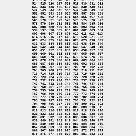
515
516
517
518
519
520
521
522
523
524
525
526
527
528
529
530
531
532
533
534
535
536
537
538
539
540
541
542
543
544
545
546
547
548
549
550
551
552
553
554
555
556
557
558
559
560
561
562
563
564
565
566
567
568
569
570
571
572
573
574
575
576
577
578
579
580
581
582
583
584
585
586
587
588
589
590
591
592
593
594
595
596
597
598
599
600
601
602
603
604
605
606
607
608
609
610
611
612
613
614
615
616
617
618
619
620
621
622
623
624
625
626
627
628
629
630
631
632
633
634
635
636
637
638
639
640
641
642
643
644
645
646
647
648
649
650
651
652
653
654
655
656
657
658
659
660
661
662
663
664
665
666
667
668
669
670
671
672
673
674
675
676
677
678
679
680
681
682
683
684
685
686
687
688
689
690
691
692
693
694
695
696
697
698
699
700
701
702
703
704
705
706
707
708
709
710
711
712
713
714
715
716
717
718
719
720
721
722
723
724
725
726
727
728
729
730
731
732
733
734
735
736
737
738
739
740
741
742
743
744
745
746
747
748
749
750
751
752
753
754
755
756
757
758
759
760
761
762
763
764
765
766
767
768
769
770
771
772
773
774
775
776
777
778
779
780
781
782
783
784
785
786
787
788
789
790
791
792
793
794
795
796
797
798
799
800
801
802
803
804
805
806
807
808
809
810
811
812
813
814
815
816
817
818
819
820
821
822
823
824
825
826
827
828
829
830
831
832
833
834
835
836
837
838
839
840
841
842
843
844
845
846
847
848
849
850
851
852
853
854
855
856
857
858
859
860
861
862
863
864
865
866
867
868
869
870
871
872
873
874
875
876
877
878
879
880
881
882
883