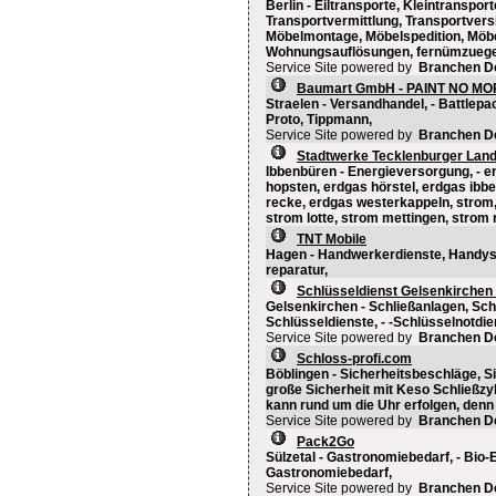
Berlin - Eiltransporte, Kleintranspo
Transportvermittlung, Transportvers
Möbelmontage, Möbelspedition, Möb
Wohnungsauflösungen, fernümzuege
Service Site powered by
Branchen D
Baumart GmbH - PAINT NO M
Straelen - Versandhandel, - Battlepac
Proto, Tippmann,
Service Site powered by
Branchen D
Stadtwerke Tecklenburger Lan
Ibbenbüren - Energieversorgung, - e
hopsten, erdgas hörstel, erdgas ibb
recke, erdgas westerkappeln, strom,
strom lotte, strom mettingen, strom
TNT Mobile
Hagen - Handwerkerdienste, Handys,
reparatur,
Schlüsseldienst Gelsenkirchen 
Gelsenkirchen - Schließanlagen, Sch
Schlüsseldienste, - -Schlüsselnotdie
Service Site powered by
Branchen D
Schloss-profi.com
Böblingen - Sicherheitsbeschläge, S
große Sicherheit mit Keso Schließzyl
kann rund um die Uhr erfolgen, denn h
Service Site powered by
Branchen D
Pack2Go
Sülzetal - Gastronomiebedarf, - Bi
Gastronomiebedarf,
Service Site powered by
Branchen D