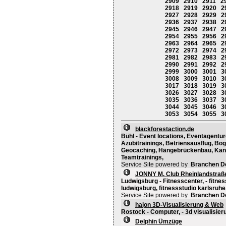
2909
2910
2911
2
2918
2919
2920
2
2927
2928
2929
2
2936
2937
2938
2
2945
2946
2947
2
2954
2955
2956
2
2963
2964
2965
2
2972
2973
2974
2
2981
2982
2983
2
2990
2991
2992
2
2999
3000
3001
3
3008
3009
3010
3
3017
3018
3019
3
3026
3027
3028
3
3035
3036
3037
3
3044
3045
3046
3
3053
3054
3055
3
blackforestaction.de
Bühl - Event locations, Eventagentu
Azubitrainings, Betriensausflug, Bo
Geocaching, Hängebrückenbau, Kanu
Teamtrainings,
Service Site powered by
Branchen D
JONNY M. Club Rheinlandstraß
Ludwigsburg - Fitnesscenter, - fitnes
ludwigsburg, fitnessstudio karlsruhe,
Service Site powered by
Branchen D
hajon 3D-Visualisierung & Web
Rostock - Computer, - 3d visualisieru
Delphin Ümzüge