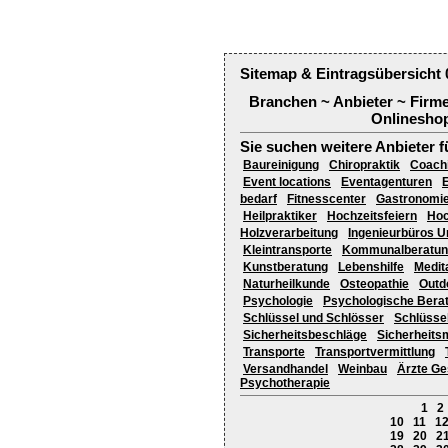
Sitemap & Eintragsübersicht 
Branchen ~ Anbieter ~ Firm
Onlineshop
Sie suchen weitere Anbieter f
Baureinigung
Chiropraktik
Coach
Event locations
Eventagenturen
bedarf
Fitnesscenter
Gastronomie
Heilpraktiker
Hochzeitsfeiern
Hoc
Holzverarbeitung
Ingenieurbüros U
Kleintransporte
Kommunalberatun
Kunstberatung
Lebenshilfe
Medit
Naturheilkunde
Osteopathie
Outd
Psychologie
Psychologische Bera
Schlüssel und Schlösser
Schlüsse
Sicherheitsbeschläge
Sicherheit
Transporte
Transportvermittlung
Versandhandel
Weinbau
Ärzte Ge
Psychotherapie
1
2
10
11
1
19
20
2