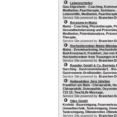
Lebenvertiefen
Gau-Algesheim - Coaching, Kommuna
Meditation, Paartherapie, Seminare
Lebenshilfe, Meditation, Paartherapi
Service Site powered by
Branchen D
Beratung-in-Mainz
Mainz - Coaching, Physiotherapie, P
Gesundheitsberatung und Prävention,
Meditation, Potentialanalyse, Präve
Therapie,
Service Site powered by
Branchen D
Hochzeitsredner-Mainz-Wiesba
Mainz - Eventmarketing, Hochzeitsfe
Bad-Kreuznach, Frankfurt, Jan von Wi
Hochzeitsredner freie Trauungen in 
Service Site powered by
Branchen D
Ragaller GmbH & Co. Betriebs
Garching - Gastronomiebedarf, - B
Gastronomie-Großhändler, Gastrono
Service Site powered by
Branchen D
Heilpraktiker Jörg Jährling
Frankfurt am Main - Chiropraktik, Hei
Chiropraktik, Osteopathie, Oxyvenie
715 10, TouchLife Massage,
Service Site powered by
Branchen D
Oilex GmbH
Krefeld - Baureinigung, Feuerwehra
Umwelttechnik, Tankreinigung, Umwelt
Tankreinigung, Ölbindemittel, Ölbinde
Service Site powered by
Branchen D