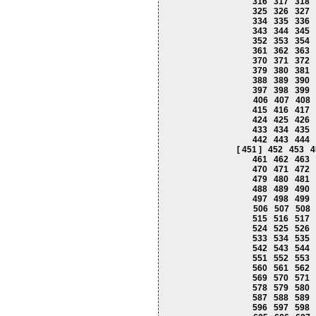
316
317
318
325
326
327
334
335
336
343
344
345
352
353
354
361
362
363
370
371
372
379
380
381
388
389
390
397
398
399
406
407
408
415
416
417
424
425
426
433
434
435
442
443
444
[ 451 ]
452
453
4
461
462
463
470
471
472
479
480
481
488
489
490
497
498
499
506
507
508
515
516
517
524
525
526
533
534
535
542
543
544
551
552
553
560
561
562
569
570
571
578
579
580
587
588
589
596
597
598