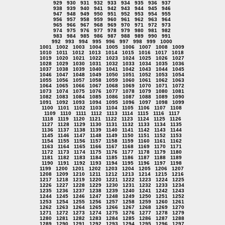
929
930
931
932
933
934
935
936
937
938
939
940
941
942
943
944
945
946
947
948
949
950
951
952
953
954
955
956
957
958
959
960
961
962
963
964
965
966
967
968
969
970
971
972
973
974
975
976
977
978
979
980
981
982
983
984
985
986
987
988
989
990
991
992
993
994
995
996
997
998
999
1000
1001
1002
1003
1004
1005
1006
1007
1008
1009
1010
1011
1012
1013
1014
1015
1016
1017
1018
1019
1020
1021
1022
1023
1024
1025
1026
1027
1028
1029
1030
1031
1032
1033
1034
1035
1036
1037
1038
1039
1040
1041
1042
1043
1044
1045
1046
1047
1048
1049
1050
1051
1052
1053
1054
1055
1056
1057
1058
1059
1060
1061
1062
1063
1064
1065
1066
1067
1068
1069
1070
1071
1072
1073
1074
1075
1076
1077
1078
1079
1080
1081
1082
1083
1084
1085
1086
1087
1088
1089
1090
1091
1092
1093
1094
1095
1096
1097
1098
1099
1100
1101
1102
1103
1104
1105
1106
1107
1108
1109
1110
1111
1112
1113
1114
1115
1116
1117
1118
1119
1120
1121
1122
1123
1124
1125
1126
1127
1128
1129
1130
1131
1132
1133
1134
1135
1136
1137
1138
1139
1140
1141
1142
1143
1144
1145
1146
1147
1148
1149
1150
1151
1152
1153
1154
1155
1156
1157
1158
1159
1160
1161
1162
1163
1164
1165
1166
1167
1168
1169
1170
1171
1172
1173
1174
1175
1176
1177
1178
1179
1180
1181
1182
1183
1184
1185
1186
1187
1188
1189
1190
1191
1192
1193
1194
1195
1196
1197
1198
1199
1200
1201
1202
1203
1204
1205
1206
1207
1208
1209
1210
1211
1212
1213
1214
1215
1216
1217
1218
1219
1220
1221
1222
1223
1224
1225
1226
1227
1228
1229
1230
1231
1232
1233
1234
1235
1236
1237
1238
1239
1240
1241
1242
1243
1244
1245
1246
1247
1248
1249
1250
1251
1252
1253
1254
1255
1256
1257
1258
1259
1260
1261
1262
1263
1264
1265
1266
1267
1268
1269
1270
1271
1272
1273
1274
1275
1276
1277
1278
1279
1280
1281
1282
1283
1284
1285
1286
1287
1288
1289
1290
1291
1292
1293
1294
1295
1296
1297