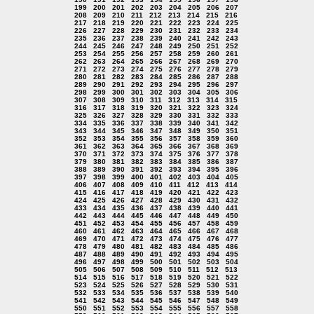
199
200
201
202
203
204
205
206
207
208
209
210
211
212
213
214
215
216
217
218
219
220
221
222
223
224
225
226
227
228
229
230
231
232
233
234
235
236
237
238
239
240
241
242
243
244
245
246
247
248
249
250
251
252
253
254
255
256
257
258
259
260
261
262
263
264
265
266
267
268
269
270
271
272
273
274
275
276
277
278
279
280
281
282
283
284
285
286
287
288
289
290
291
292
293
294
295
296
297
298
299
300
301
302
303
304
305
306
307
308
309
310
311
312
313
314
315
316
317
318
319
320
321
322
323
324
325
326
327
328
329
330
331
332
333
334
335
336
337
338
339
340
341
342
343
344
345
346
347
348
349
350
351
352
353
354
355
356
357
358
359
360
361
362
363
364
365
366
367
368
369
370
371
372
373
374
375
376
377
378
379
380
381
382
383
384
385
386
387
388
389
390
391
392
393
394
395
396
397
398
399
400
401
402
403
404
405
406
407
408
409
410
411
412
413
414
415
416
417
418
419
420
421
422
423
424
425
426
427
428
429
430
431
432
433
434
435
436
437
438
439
440
441
442
443
444
445
446
447
448
449
450
451
452
453
454
455
456
457
458
459
460
461
462
463
464
465
466
467
468
469
470
471
472
473
474
475
476
477
478
479
480
481
482
483
484
485
486
487
488
489
490
491
492
493
494
495
496
497
498
499
500
501
502
503
504
505
506
507
508
509
510
511
512
513
514
515
516
517
518
519
520
521
522
523
524
525
526
527
528
529
530
531
532
533
534
535
536
537
538
539
540
541
542
543
544
545
546
547
548
549
550
551
552
553
554
555
556
557
558