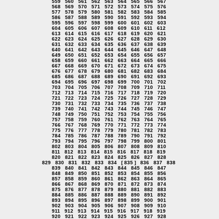
559
560
561
562
563
564
565
566
567
568
569
570
571
572
573
574
575
576
577
578
579
580
581
582
583
584
585
586
587
588
589
590
591
592
593
594
595
596
597
598
599
600
601
602
603
604
605
606
607
608
609
610
611
612
613
614
615
616
617
618
619
620
621
622
623
624
625
626
627
628
629
630
631
632
633
634
635
636
637
638
639
640
641
642
643
644
645
646
647
648
649
650
651
652
653
654
655
656
657
658
659
660
661
662
663
664
665
666
667
668
669
670
671
672
673
674
675
676
677
678
679
680
681
682
683
684
685
686
687
688
689
690
691
692
693
694
695
696
697
698
699
700
701
702
703
704
705
706
707
708
709
710
711
712
713
714
715
716
717
718
719
720
721
722
723
724
725
726
727
728
729
730
731
732
733
734
735
736
737
738
739
740
741
742
743
744
745
746
747
748
749
750
751
752
753
754
755
756
757
758
759
760
761
762
763
764
765
766
767
768
769
770
771
772
773
774
775
776
777
778
779
780
781
782
783
784
785
786
787
788
789
790
791
792
793
794
795
796
797
798
799
800
801
802
803
804
805
806
807
808
809
810
811
812
813
814
815
816
817
818
819
820
821
822
823
824
825
826
827
828
829
830
831
832
833
834
[ 835 ]
836
837
838
839
840
841
842
843
844
845
846
847
848
849
850
851
852
853
854
855
856
857
858
859
860
861
862
863
864
865
866
867
868
869
870
871
872
873
874
875
876
877
878
879
880
881
882
883
884
885
886
887
888
889
890
891
892
893
894
895
896
897
898
899
900
901
902
903
904
905
906
907
908
909
910
911
912
913
914
915
916
917
918
919
920
921
922
923
924
925
926
927
928