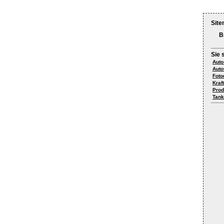
Site
B
Sie 
Auto
Auto
Foto
Kraf
Prod
Tank