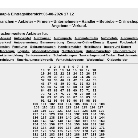
map & Eintragsübersicht 06-08-2026 17:12
ranchen ~ Anbieter ~ Firmen ~ Unternehmen ~ Händler ~ Betriebe ~ Onlineshop
Angebote ~ Verkauf.
suchen weitere Anbieter für:
-Ankauf
Autohandel
Autohäuser
Autoimporte
Automobilclubs
Automobile
Automodell
verkauf
Autoverwertung
Bannerwerbung
Computer-Online-Dienste
Export
Fotobedarf
design
Fotokunst
Gebrauchtwagen
Handelsmakler
Heizöltanks
Import und Export
tfahrzeuge
Logistik
Mobildiskotheken
Nutzfahrzeuge
Onlinemarketing
Onlinewerbung
uktentwicklung
Seniorenservice
Solarheizungen
Tankanlagen und Tanks
Tankdemonta
reinigung
Unterhaltungselektronik
Verkaufsfahrzeuge
Werbemittel
Ölabscheider
1
2
3
4
5
6
7
8
9
10
11
12
13
14
15
16
17
18
19
20
21
22
23
24
25
26
27
28
29
30
31
32
33
34
35
36
37
38
39
40
41
42
43
44
45
46
47
48
49
50
51
52
53
54
55
56
57
58
59
60
61
62
63
64
65
66
67
68
69
70
71
72
73
74
75
76
77
78
79
80
81
82
83
84
85
86
87
88
89
90
91
92
93
94
95
96
97
98
99
100
101
102
103
104
105
106
107
108
109
110
111
112
113
114
115
116
117
118
119
120
121
122
123
124
125
126
127
128
129
130
131
132
133
134
135
136
137
138
139
140
141
142
143
144
145
146
147
148
149
150
151
152
153
154
155
156
157
158
159
160
161
162
163
164
165
166
167
168
169
170
171
172
173
174
175
176
177
178
179
180
181
182
183
184
185
186
187
188
189
190
191
192
193
194
195
196
197
198