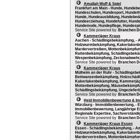
Amallah Wuff & Spiel
Frankfurt am Main - Hunde, Hundebe
Hundeschulen, Hundesport, Hundeth
Hunde, Hundeausbildung, Hundebeda
Hundeerziehung, Hundefutter, Hundef
Hundemode, Hundepflege, Hundespie
Service Site powered by
Branchen D
Kammerjäger Kraus
Aachen - Schädlingsbekämpfung, -
Holzwurmbekämpfung, Kakerlakenb
Mardervertreiben, Mottenbekämpf
Rattenbekämpfung, Schädlingsbekä
Wespenbekämpfung, Zeckenabwehr
Service Site powered by
Branchen D
Kammerjäger Kraus
Mülheim an der Ruhr - Schädlingsb
Bettwanzenbekämpfung, Holzschäd
Kakerlakenbekämpfung, Kammerjäge
Mottenbekämpfung, Mäusebekämpfu
Schädlingsbekämpfung, Ungeziefe
Service Site powered by
Branchen D
Heid Immobilienbewertung & I
Würzburg - Immobilienbewertung, - 
Immobilienbewertung, Langjährige Er
Regionale Expertise, Sachverständig
Service Site powered by
Branchen D
Kammerjäger Kraus Essen
Essen - Schädlingsbekämpfung, - 
Holzwurmbekämpfung, Kakerlakenb
Mardervertreiben, Mottenbekämpf