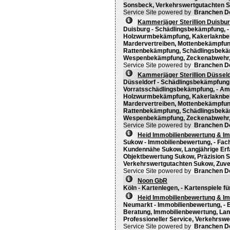
Sonsbeck, Verkehrswertgutachten 
Service Site powered by
Branchen D
Kammerjäger Sterillion Duisbu
Duisburg - Schädlingsbekämpfung,
Holzwurmbekämpfung, Kakerlaknbe
Mardervertreiben, Mottenbekämpf
Rattenbekämpfung, Schädlingsbekä
Wespenbekämpfung, Zeckenabwehr
Service Site powered by
Branchen D
Kammerjäger Sterillion Düsseld
Düsseldorf - Schädlingsbekämpfung
Vorratsschädlingsbekämpfung, - A
Holzwurmbekämpfung, Kakerlaknbe
Mardervertreiben, Mottenbekämpf
Rattenbekämpfung, Schädlingsbekä
Wespenbekämpfung, Zeckenabwehr
Service Site powered by
Branchen D
Heid Immobilienbewertung & I
Sukow - Immobilienbewertung, - Fa
Kundennähe Sukow, Langjährige Erf
Objektbewertung Sukow, Präzision 
Verkehrswertgutachten Sukow, Zuve
Service Site powered by
Branchen D
Noon GbR
Köln - Kartenlegen, - Kartenspiele fü
Heid Immobilienbewertung & I
Neumarkt - Immobilienbewertung, - 
Beratung, Immobilienbewertung, Lan
Professioneller Service, Verkehrswe
Service Site powered by
Branchen D