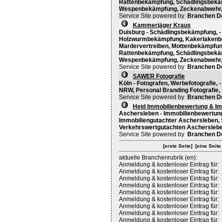
Rattenbekämpfung, Schädlingsbekä
Wespenbekämpfung, Zeckenabwehr
Service Site powered by
Branchen D
Kammerjäger Kraus
Duisburg - Schädlingsbekämpfung,
Holzwurmbekämpfung, Kakerlakenb
Mardervertreiben, Mottenbekämpf
Rattenbekämpfung, Schädlingsbekä
Wespenbekämpfung, Zeckenabwehr
Service Site powered by
Branchen D
SAWER Fotografie
Köln - Fotografen, Werbefotografie, -
NRW, Personal Branding Fotografie,
Service Site powered by
Branchen D
Heid Immobilienbewertung & I
Aschersleben - Immobilienbewertung
Immobiliengutachter Aschersleben,
Verkehrswertgutachten Ascherslebe
Service Site powered by
Branchen D
[erste Seite]
[eine Seite
aktuelle Branchenrubrik (en):
Anmeldung & kostenloser Eintrag für:
Anmeldung & kostenloser Eintrag für:
Anmeldung & kostenloser Eintrag für:
Anmeldung & kostenloser Eintrag für:
Anmeldung & kostenloser Eintrag für:
Anmeldung & kostenloser Eintrag für:
Anmeldung & kostenloser Eintrag für:
Anmeldung & kostenloser Eintrag für:
Anmeldung & kostenloser Eintrag für: