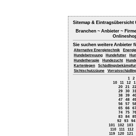
Sitemap & Eintragsübersicht 
Branchen ~ Anbieter ~ Firm
Onlineshop
Sie suchen weitere Anbieter f
Alternative Energietechnik
Energie
Hundebetreuung
Hundefutter
Hun
Hundetherapie
Hundezucht
Hund
Kartenlegen
Schädlingsbekämpfu
Sichtschutzzäune
Vorratsschädli
1
2
10
11
12
1
20
21
2
29
30
3
38
39
4
47
48
4
56
57
5
65
66
6
74
75
7
83
84
8
92
93
94
101
102
103
110
111
112
119
120
121