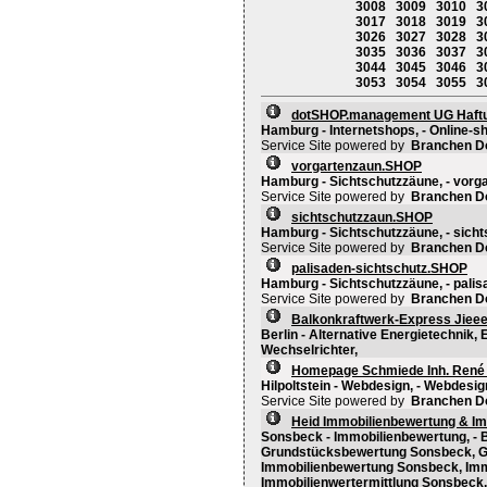
3008
3009
3010
3
3017
3018
3019
3
3026
3027
3028
3
3035
3036
3037
3
3044
3045
3046
3
3053
3054
3055
3
dotSHOP.management UG Haft
Hamburg - Internetshops, - Online-s
Service Site powered by
Branchen D
vorgartenzaun.SHOP
Hamburg - Sichtschutzzäune, - vorg
Service Site powered by
Branchen D
sichtschutzzaun.SHOP
Hamburg - Sichtschutzzäune, - sicht
Service Site powered by
Branchen D
palisaden-sichtschutz.SHOP
Hamburg - Sichtschutzzäune, - palisa
Service Site powered by
Branchen D
Balkonkraftwerk-Express Jie
Berlin - Alternative Energietechnik,
Wechselrichter,
Homepage Schmiede Inh. René
Hilpoltstein - Webdesign, - Webdes
Service Site powered by
Branchen D
Heid Immobilienbewertung & I
Sonsbeck - Immobilienbewertung, -
Grundstücksbewertung Sonsbeck, G
Immobilienbewertung Sonsbeck, Im
Immobilienwertermittlung Sonsbeck