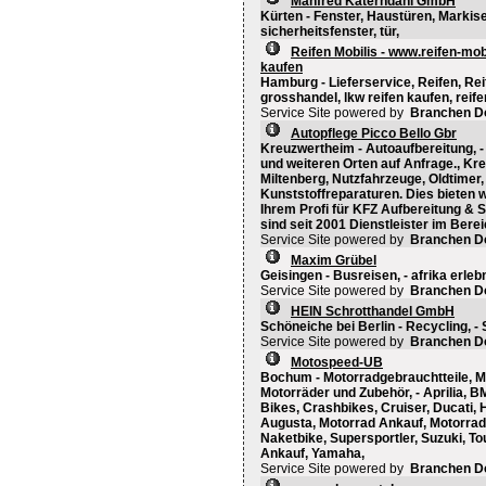
Manfred Katerndahl GmbH
Kürten - Fenster, Haustüren, Markisen
sicherheitsfenster, tür,
Reifen Mobilis - www.reifen-mob
kaufen
Hamburg - Lieferservice, Reifen, Rei
grosshandel, lkw reifen kaufen, reife
Service Site powered by
Branchen D
Autopflege Picco Bello Gbr
Kreuzwertheim - Autoaufbereitung, - 
und weiteren Orten auf Anfrage., Kr
Miltenberg, Nutzfahrzeuge, Oldtimer,
Kunststoffreparaturen. Dies bieten w
Ihrem Profi für KFZ Aufbereitung & 
sind seit 2001 Dienstleister im Berei
Service Site powered by
Branchen D
Maxim Grübel
Geisingen - Busreisen, - afrika erlebn
Service Site powered by
Branchen D
HEIN Schrotthandel GmbH
Schöneiche bei Berlin - Recycling, - 
Service Site powered by
Branchen D
Motospeed-UB
Bochum - Motorradgebrauchtteile, M
Motorräder und Zubehör, - Aprilia, 
Bikes, Crashbikes, Cruiser, Ducati
Augusta, Motorrad Ankauf, Motorrad
Naketbike, Supersportler, Suzuki, To
Ankauf, Yamaha,
Service Site powered by
Branchen D