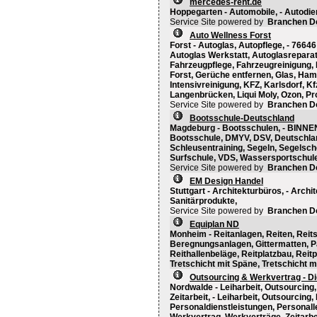
mercedes-rent.de
Hoppegarten - Automobile, - Autodi
Service Site powered by
Branchen D
Auto Wellness Forst
Forst - Autoglas, Autopflege, - 76646
Autoglas Werkstatt, Autoglasreparat
Fahrzeugpflege, Fahrzeugreinigung,
Forst, Gerüche entfernen, Glas, Ham
Intensivreinigung, KFZ, Karlsdorf, K
Langenbrücken, Liqui Moly, Ozon, Pro
Service Site powered by
Branchen D
Bootsschule-Deutschland
Magdeburg - Bootsschulen, - BINNEN
Bootsschule, DMYV, DSV, Deutschlan
Schleusentraining, Segeln, Segelsch
Surfschule, VDS, Wassersportschule
Service Site powered by
Branchen D
EM Design Handel
Stuttgart - Architekturbüros, - Arch
Sanitärprodukte,
Service Site powered by
Branchen D
Equiplan ND
Monheim - Reitanlagen, Reiten, Reits
Beregnungsanlagen, Gittermatten, P
Reithallenbeläge, Reitplatzbau, Reit
Tretschicht mit Späne, Tretschicht mi
Outsourcing & Werkvertrag - D
Nordwalde - Leiharbeit, Outsourcing
Zeitarbeit, - Leiharbeit, Outsourcing
Personaldienstleistungen, Personall