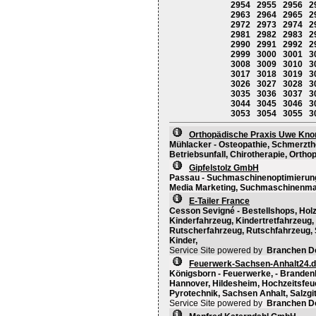
2954
2955
2956
2
2963
2964
2965
2
2972
2973
2974
2
2981
2982
2983
2
2990
2991
2992
2
2999
3000
3001
3
3008
3009
3010
3
3017
3018
3019
3
3026
3027
3028
3
3035
3036
3037
3
3044
3045
3046
3
3053
3054
3055
3
Orthopädische Praxis Uwe Kno
Mühlacker - Osteopathie, Schmerzthe
Betriebsunfall, Chirotherapie, Ortho
Gipfelstolz GmbH
Passau - Suchmaschinenoptimierung,
Media Marketing, Suchmaschinenma
E-Tailer France
Cesson Sevigné - Bestellshops, Holz
Kinderfahrzeug, Kindertretfahrzeug,
Rutscherfahrzeug, Rutschfahrzeug, S
Kinder,
Service Site powered by
Branchen D
Feuerwerk-Sachsen-Anhalt24.
Königsborn - Feuerwerke, - Branden
Hannover, Hildesheim, Hochzeitsfe
Pyrotechnik, Sachsen Anhalt, Salzgit
Service Site powered by
Branchen D