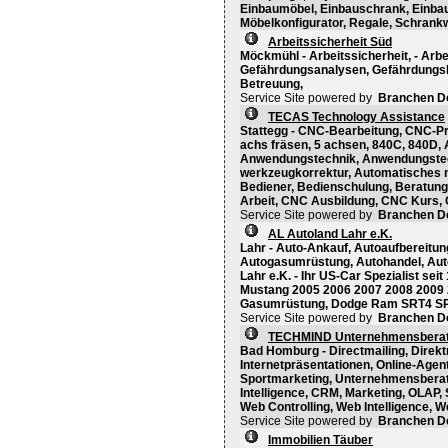
Einbaumöbel, Einbauschrank, Einba
Möbelkonfigurator, Regale, Schrank
Arbeitssicherheit Süd
Möckmühl - Arbeitssicherheit, - Arbe
Gefährdungsanalysen, Gefährdungsbe
Betreuung,
Service Site powered by
Branchen D
TECAS Technology Assistance
Stattegg - CNC-Bearbeitung, CNC-P
achs fräsen, 5 achsen, 840C, 840D,
Anwendungstechnik, Anwendungstech
werkzeugkorrektur, Automatisches 
Bediener, Bedienschulung, Beratung
Arbeit, CNC Ausbildung, CNC Kurs,
Service Site powered by
Branchen D
AL Autoland Lahr e.K.
Lahr - Auto-Ankauf, Autoaufbereitung
Autogasumrüstung, Autohandel, Auto
Lahr e.K. - Ihr US-Car Spezialist se
Mustang 2005 2006 2007 2008 2009 2
Gasumrüstung, Dodge Ram SRT4 SR
Service Site powered by
Branchen D
TECHMIND Unternehmensbera
Bad Homburg - Directmailing, Direkt
Internetpräsentationen, Online-Agen
Sportmarketing, Unternehmensberat
Intelligence, CRM, Marketing, OLAP,
Web Controlling, Web Intelligence, 
Service Site powered by
Branchen D
Immobilien Täuber