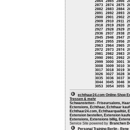
2864
2865
2866
2
2873
2874
2875
2
2882
2883
2884
2
2891
2892
2893
2
2900
2901
2902
2
2909
2910
2911
2
2918
2919
2920
2
2927
2928
2929
2
2936
2937
2938
2
2945
2946
2947
2
2954
2955
2956
2
2963
2964
2965
2
2972
2973
2974
2
2981
2982
2983
2
2990
2991
2992
2
2999
3000
3001
3
3008
3009
3010
3
3017
3018
3019
3
3026
3027
3028
3
3035
3036
3037
3
3044
3045
3046
3
3053
3054
3055
3
echthaar24.com Online-Shop E
Tressen & mehr
Schwanstetten - Friseursalons, Haar
Ectensions, Echthaar, Echthaar kauf
Echthaar24.com, Echthaarqualität, E
Extension bestellen, Extension kauf
Extensions, Extensions billig, Exten
Service Site powered by
Branchen D
Personal Training Berlin - Rene