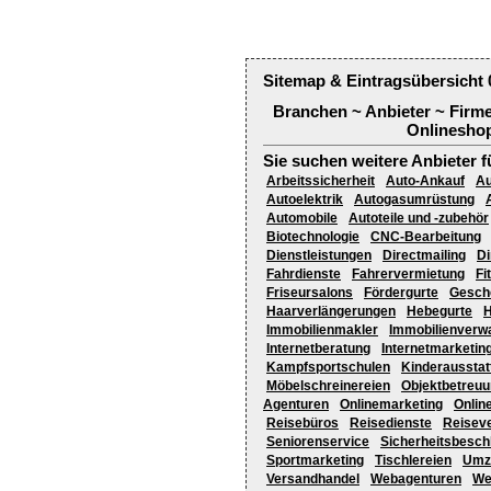
Sitemap & Eintragsübersicht 
Branchen ~ Anbieter ~ Firm
Onlineshop
Sie suchen weitere Anbieter f
Arbeitssicherheit
Auto-Ankauf
Au
Autoelektrik
Autogasumrüstung
Automobile
Autoteile und -zubehör
Biotechnologie
CNC-Bearbeitung
Dienstleistungen
Directmailing
Di
Fahrdienste
Fahrervermietung
Fi
Friseursalons
Fördergurte
Gesche
Haarverlängerungen
Hebegurte
Immobilienmakler
Immobilienverw
Internetberatung
Internetmarketin
Kampfsportschulen
Kinderausstat
Möbelschreinereien
Objektbetreuu
Agenturen
Onlinemarketing
Onlin
Reisebüros
Reisedienste
Reiseve
Seniorenservice
Sicherheitsbesch
Sportmarketing
Tischlereien
Umz
Versandhandel
Webagenturen
We