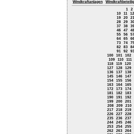
Windkraftanlagen
Windkraftbeteil
1
2
10
11
1
19
20
2
28
29
3
37
38
3
46
47
4
55
56
5
64
65
6
73
74
7
82
83
8
91
92
9
100
101
102
109
110
111
118
119
120
127
128
129
136
137
138
145
146
147
154
155
156
163
164
165
172
173
174
181
182
183
190
191
192
199
200
201
208
209
210
217
218
219
226
227
228
235
236
237
244
245
246
253
254
255
262
263
264