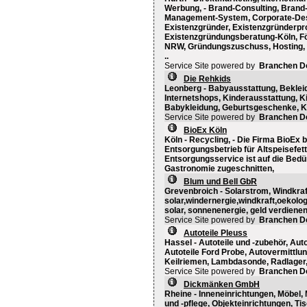
Werbung, - Brand-Consulting, Brand-
Management-System, Corporate-Desig
Existenzgründer, Existenzgründerp
Existenzgründungsberatung-Köln, F
NRW, Gründungszuschuss, Hosting, I
..
Service Site powered by
Branchen D
Die Rehkids
Leonberg - Babyausstattung, Beklei
Internetshops, Kinderausstattung, 
Babykleidung, Geburtsgeschenke, K
Service Site powered by
Branchen D
BioEx Köln
Köln - Recycling, - Die Firma BioEx b
Entsorgungsbetrieb für Altspeisefett
Entsorgungsservice ist auf die Bed
Gastronomie zugeschnitten,
Blum und Bell GbR
Grevenbroich - Solarstrom, Windkraf
solar,windernergie,windkraft,oekolog
solar, sonnenenergie, geld verdiene
Service Site powered by
Branchen D
Autoteile Pleuss
Hassel - Autoteile und -zubehör, Aut
Autoteile Ford Probe, Autovermittl
Keilriemen, Lambdasonde, Radlager, 
Service Site powered by
Branchen D
Dickmänken GmbH
Rheine - Inneneinrichtungen, Möbel,
und -pflege, Objekteinrichtungen, T