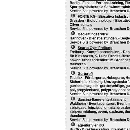
Berlin - Fitness-Personaltraining, Fi
Sportphysiotherapie Schwimmtrainin
Service Site powered by
Branchen D
FORTE KG - Biosativa Industry
Dresden - Biotechnologie, - Biosativa, 
Oilvernichter,
Service Site powered by
Branchen D
Begleitungservice
Hannover - Dienstleistungen, - Begle
Service Site powered by
Branchen D
Sparta Gym Freiburg
Freiburg - Kampfsportschulen, - Da
für Kickboxen, K-1 und Fitness-Boxe
sowohl fitnessorientiert im Breitens
trainieren.,
Service Site powered by
Branchen D
Gurtprofi
Teublitz - Fördergurte, Hebegurte, 
Sicherheitskleidung, Umzugsbedarf, 
gurtbeschlagteile, gurtbeschläge, gu
polypropylenband, polypropylenbände
Service Site powered by
Branchen D
dancing-flame-entertainment
Waldheim - Eventagenturen, Eventmark
striptease, leipzig, chemnitz, dresden,
stripvermittlung, event, sachsen, thu
thunduum
Service Site powered by
Branchen D
agentur vier KG
Hürth - Direktmarketing, Internetma