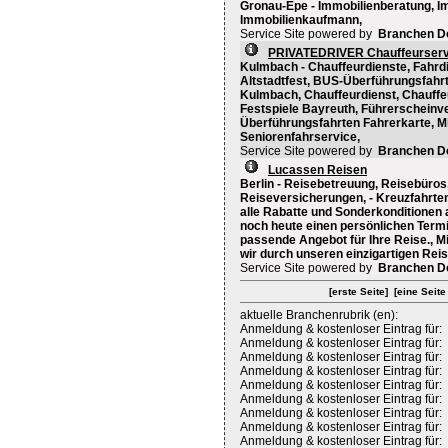
Gronau-Epe - Immobilienberatung, Im
Immobilienkaufmann,
Service Site powered by
Branchen D
PRIVATEDRIVER Chauffeurserv
Kulmbach - Chauffeurdienste, Fahrdi
Altstadtfest, BUS-Überführungsfahr
Kulmbach, Chauffeurdienst, Chauffeu
Festspiele Bayreuth, Führerscheinve
Überführungsfahrten Fahrerkarte, M
Seniorenfahrservice,
Service Site powered by
Branchen D
Lucassen Reisen
Berlin - Reisebetreuung, Reisebüros
Reiseversicherungen, - Kreuzfahrten
alle Rabatte und Sonderkonditionen a
noch heute einen persönlichen Termin
passende Angebot für Ihre Reise., M
wir durch unseren einzigartigen Reis
Service Site powered by
Branchen D
[erste Seite]
[eine Seite
aktuelle Branchenrubrik (en):
Anmeldung & kostenloser Eintrag für:
Anmeldung & kostenloser Eintrag für:
Anmeldung & kostenloser Eintrag für:
Anmeldung & kostenloser Eintrag für:
Anmeldung & kostenloser Eintrag für:
Anmeldung & kostenloser Eintrag für:
Anmeldung & kostenloser Eintrag für:
Anmeldung & kostenloser Eintrag für:
Anmeldung & kostenloser Eintrag für: