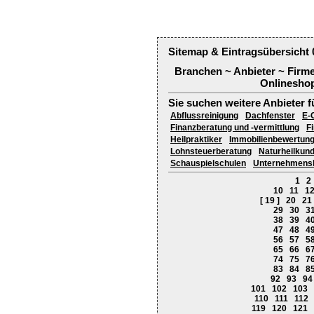
Sitemap & Eintragsübersicht 
Branchen ~ Anbieter ~ Firm
Onlineshop
Sie suchen weitere Anbieter f
Abflussreinigung
Dachfenster
E-
Finanzberatung und -vermittlung
F
Heilpraktiker
Immobilienbewertun
Lohnsteuerberatung
Naturheilkun
Schauspielschulen
Unternehmens
1
2
10
11
1
[ 19 ]
20
21
29
30
3
38
39
4
47
48
4
56
57
5
65
66
6
74
75
7
83
84
8
92
93
94
101
102
103
110
111
112
119
120
121