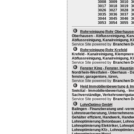
3008
3009
3010
3
3017
3018
3019
3
3026
3027
3028
3
3035
3036
3037
3
3044
3045
3046
3
3053
3054
3055
3
Rohrreinigung Rohr Oberhause
Oberhausen - Abflussreinigung, Kana
Abflussreinigung, Kanalreinigung, Kl
Service Site powered by
Branchen D
Rohrreinigung Rohr Krefeld
Krefeld - Kanalreinigung, Klempnerei
Abflussreinigung, Kanalreinigung, Kl
Service Site powered by
Branchen D
Fenster King - Fenster, Haustü
Nordrhein-Westfalen - Oberhaus - Da
fenster, garagentore, türen,
Service Site powered by
Branchen D
Heid Immobilienbewertung & I
Swisttal - Immobilienbewertung, - I
Sachverständige, Verkehrswertguta
Service Site powered by
Branchen D
LohnOptimo GmbH
Balingen - Finanzberatung und -vermi
Lohnsteuerberatung, Unternehmensbe
Gehälter effizient, Handwerk, Handw
Lohnoptimierung Betonbauer, Lohno
Lohnoptimierung Elektriker, Lohnop
Lohnoptimierung Kfz-, Lohnoptimier