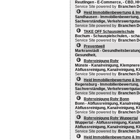
Reutlingen - E-Commerce, - CBD, H
Service Site powered by
Branchen D
Heid Immobilienbewertung & I
Sandhausen - Immobilienbewertung, 
Sachverständige, Verkehrswertguta
Service Site powered by
Branchen D
TAKE OFF Schauspielschule
Bochum - Schauspielschulen, - schau
Service Site powered by
Branchen D
Preventwell
Markranstädt - Gesundheitsberatung, 
Gesundheit,
Rohrreinigung Rohr
Münste - Kanalreinigung, Klempnerei
Abflussreinigung, Kanalreinigung, Kl
Service Site powered by
Branchen D
Heid Immobilienbewertung & I
Regensburg - Immobilienbewertung, 
Sachverständige, Verkehrswertguta
Service Site powered by
Branchen D
Rohrreinigung Rohr Bonn
Bonn - Abflussreinigung, Kanalreinig
Abflussreinigung, Kanalreinigung, Kl
Service Site powered by
Branchen D
Rohrreinigung Rohr Wuppertal
Wuppertal - Abflussreinigung, Kanal
Abflussreinigung, Kanalreinigung, Kl
Service Site powered by
Branchen D
Heid Immobilienbewertung & I