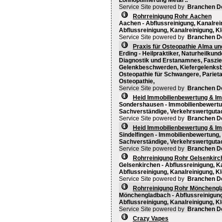
Lohnoptimierung Metal ..
Service Site powered by
Branchen D
Rohrreinigung Rohr Aachen
Aachen - Abflussreinigung, Kanalrein
Abflussreinigung, Kanalreinigung, Kl
Service Site powered by
Branchen D
Praxis für Osteopathie Alma und
Erding - Heilpraktiker, Naturheilkun
Diagnostik und Erstanamnes, Faszie
Gelenkbeschwerden, Kiefergelenksbe
Osteopathie für Schwangere, Pariet
Osteopathie,
Service Site powered by
Branchen D
Heid Immobilienbewertung & I
Sondershausen - Immobilienbewertun
Sachverständige, Verkehrswertguta
Service Site powered by
Branchen D
Heid Immobilienbewertung & I
Sindelfingen - Immobilienbewertung,
Sachverständige, Verkehrswertguta
Service Site powered by
Branchen D
Rohrreinigung Rohr Gelsenkirc
Gelsenkirchen - Abflussreinigung, Ka
Abflussreinigung, Kanalreinigung, Kl
Service Site powered by
Branchen D
Rohrreinigung Rohr Möncheng
Mönchengladbach - Abflussreinigung,
Abflussreinigung, Kanalreinigung, Kl
Service Site powered by
Branchen D
Crazy Vapes