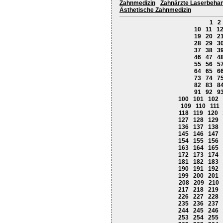
Zahnmedizin
Zahnärzte Laserbeha
Ästhetische Zahnmedizin
1
2
10
11
1
19
20
2
28
29
3
37
38
3
46
47
4
55
56
5
64
65
6
73
74
7
82
83
8
91
92
9
100
101
102
109
110
111
118
119
120
127
128
129
136
137
138
145
146
147
154
155
156
163
164
165
172
173
174
181
182
183
190
191
192
199
200
201
208
209
210
217
218
219
226
227
228
235
236
237
244
245
246
253
254
255