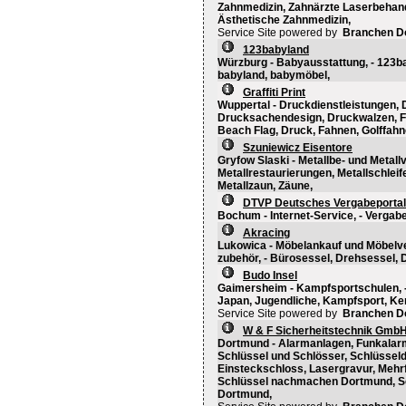
Zahnmedizin, Zahnärzte Laserbehand
Ästhetische Zahnmedizin,
Service Site powered by
Branchen D
123babyland
Würzburg - Babyausstattung, - 123b
babyland, babymöbel,
Graffiti Print
Wuppertal - Druckdienstleistungen,
Drucksachendesign, Druckwalzen, F
Beach Flag, Druck, Fahnen, Golffahne
Szuniewicz Eisentore
Gryfow Slaski - Metallbe- und Metall
Metallrestaurierungen, Metallschleife
Metallzaun, Zäune,
DTVP Deutsches Vergabeportal
Bochum - Internet-Service, - Vergabe
Akracing
Lukowica - Möbelankauf und Möbelver
zubehör, - Bürosessel, Drehsessel, 
Budo Insel
Gaimersheim - Kampfsportschulen, -
Japan, Jugendliche, Kampfsport, Ke
Service Site powered by
Branchen D
W & F Sicherheitstechnik Gmb
Dortmund - Alarmanlagen, Funkalarm
Schlüssel und Schlösser, Schlüsseldi
Einsteckschloss, Lasergravur, Mehrf
Schlüssel nachmachen Dortmund, Sc
Dortmund,