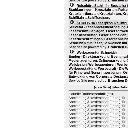
Service Site powered by
Branchen D
Reisebüro Stahl - Ihr Spezialist
Stadtlauringen - Kreuzfahrten, Reise
Kreuzfahrtberater, Kreuzfahrten, K
Schifffahrt, Schiffsreisen,
KURIOS 94 Laserprodukt Gmb
Seevetal - Laser-Metallbearbeitung,
Laserschweißanlagen, Laserschweißen
Laser beschriften, Laser schneiden,
Laserbeschriftungen, Laserschneid
Schneiden mit Laser, Schweißen mit 
Service Site powered by
Branchen D
Werbeagentur Schneider
Emden - Direktmarketing, Eventmarke
Medienagenturen, Onlinemarketing, 
Webdesign, Werbeagenturen, Werbear
Werbegestaltung, Werbegrafi - Die 
für Print- und Nonprintwerbung in Os
Entwicklung von Corporate Designs, d
Service Site powered by
Branchen D
[erste Seite]
[eine Seite
aktuelle Branchenrubrik (en):
Anmeldung & kostenloser Eintrag für:
Anmeldung & kostenloser Eintrag für:
Anmeldung & kostenloser Eintrag für:
Anmeldung & kostenloser Eintrag für:
Anmeldung & kostenloser Eintrag für:
Anmeldung & kostenloser Eintrag für:
Anmeldung & kostenloser Eintrag für:
Anmeldung & kostenloser Eintrag für: