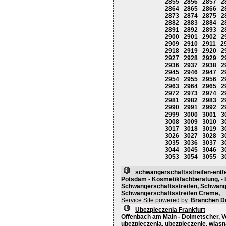
2855
2856
2857
2
2864
2865
2866
2
2873
2874
2875
2
2882
2883
2884
2
2891
2892
2893
2
2900
2901
2902
2
2909
2910
2911
2
2918
2919
2920
2
2927
2928
2929
2
2936
2937
2938
2
2945
2946
2947
2
2954
2955
2956
2
2963
2964
2965
2
2972
2973
2974
2
2981
2982
2983
2
2990
2991
2992
2
2999
3000
3001
3
3008
3009
3010
3
3017
3018
3019
3
3026
3027
3028
3
3035
3036
3037
3
3044
3045
3046
3
3053
3054
3055
3
schwangerschaftsstreifen-entfe
Potsdam - Kosmetikfachberatung, -
Schwangerschaftsstreifen, Schwang
Schwangerschaftsstreifen Creme,
Service Site powered by
Branchen D
Ubezpieczenia Frankfurt
Offenbach am Main - Dolmetscher, V
ubezpieczenia, ubezpieczenie, wlas