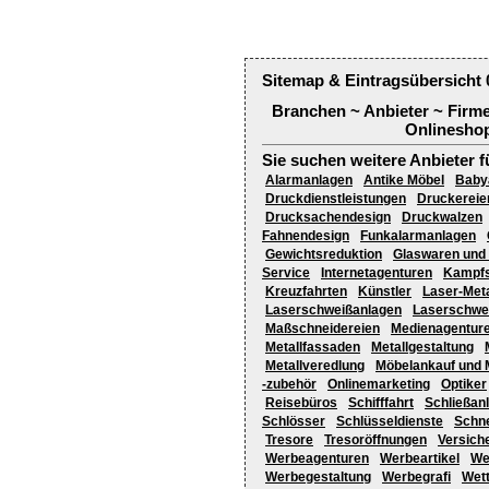
Sitemap & Eintragsübersicht 
Branchen ~ Anbieter ~ Firm
Onlineshop
Sie suchen weitere Anbieter f
Alarmanlagen
Antike Möbel
Baby
Druckdienstleistungen
Druckereie
Drucksachendesign
Druckwalzen
Fahnendesign
Funkalarmanlagen
Gewichtsreduktion
Glaswaren und 
Service
Internetagenturen
Kampfs
Kreuzfahrten
Künstler
Laser-Meta
Laserschweißanlagen
Laserschwe
Maßschneidereien
Medienagentur
Metallfassaden
Metallgestaltung
Metallveredlung
Möbelankauf und 
-zubehör
Onlinemarketing
Optiker
Reisebüros
Schifffahrt
Schließan
Schlösser
Schlüsseldienste
Schne
Tresore
Tresoröffnungen
Versich
Werbeagenturen
Werbeartikel
We
Werbegestaltung
Werbegrafi
Wet