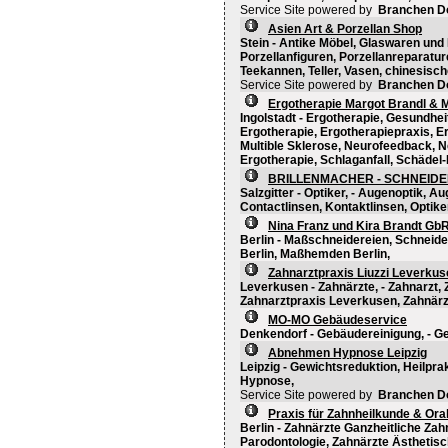
Service Site powered by
Branchen D
Asien Art & Porzellan Shop
Stein - Antike Möbel, Glaswaren und
Porzellanfiguren, Porzellanreparatur
Teekannen, Teller, Vasen, chinesisch
Service Site powered by
Branchen D
Ergotherapie Margot Brandl & M
Ingolstadt - Ergotherapie, Gesundhei
Ergotherapie, Ergotherapiepraxis, Er
Multible Sklerose, Neurofeedback, N
Ergotherapie, Schlaganfall, Schädel
BRILLENMACHER - SCHNEID
Salzgitter - Optiker, - Augenoptik, 
Contactlinsen, Kontaktlinsen, Optiker
Nina Franz und Kira Brandt Gb
Berlin - Maßschneidereien, Schneid
Berlin, Maßhemden Berlin,
Zahnarztpraxis Liuzzi Leverkus
Leverkusen - Zahnärzte, - Zahnarzt,
Zahnarztpraxis Leverkusen, Zahnär
MO-MO Gebäudeservice
Denkendorf - Gebäudereinigung, - G
Abnehmen Hypnose Leipzig
Leipzig - Gewichtsreduktion, Heilpr
Hypnose,
Service Site powered by
Branchen D
Praxis für Zahnheilkunde & Oral
Berlin - Zahnärzte Ganzheitliche Za
Parodontologie, Zahnärzte Ästhetisc