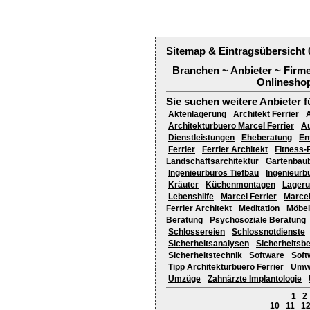
Sitemap & Eintragsübersicht 
Branchen ~ Anbieter ~ Firm
Onlineshop
Sie suchen weitere Anbieter f
Aktenlagerung
Architekt Ferrier
A
Architekturbuero Marcel Ferrier
A
Dienstleistungen
Eheberatung
En
Ferrier
Ferrier Architekt
Fitness-
Landschaftsarchitektur
Gartenbaub
Ingenieurbüros Tiefbau
Ingenieurb
Kräuter
Küchenmontagen
Lager
Lebenshilfe
Marcel Ferrier
Marcel
Ferrier Architekt
Meditation
Möbe
Beratung
Psychosoziale Beratung
Schlossereien
Schlossnotdienste
Sicherheitsanalysen
Sicherheitsb
Sicherheitstechnik
Software
Soft
Tipp Architekturbuero Ferrier
Umwe
Umzüge
Zahnärzte Implantologie
1
2
10
11
1