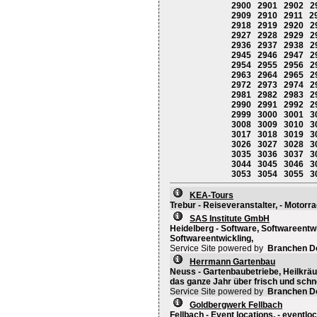
2900
2901
2902
2
2909
2910
2911
2
2918
2919
2920
2
2927
2928
2929
2
2936
2937
2938
2
2945
2946
2947
2
2954
2955
2956
2
2963
2964
2965
2
2972
2973
2974
2
2981
2982
2983
2
2990
2991
2992
2
2999
3000
3001
3
3008
3009
3010
3
3017
3018
3019
3
3026
3027
3028
3
3035
3036
3037
3
3044
3045
3046
3
3053
3054
3055
3
KEA-Tours
Trebur - Reiseveranstalter, - Motorr
SAS Institute GmbH
Heidelberg - Software, Softwareentwi
Softwareentwickling,
Service Site powered by
Branchen D
Herrmann Gartenbau
Neuss - Gartenbaubetriebe, Heilkräut
das ganze Jahr über frisch und schnel
Service Site powered by
Branchen D
Goldbergwerk Fellbach
Fellbach - Event locations, - eventl