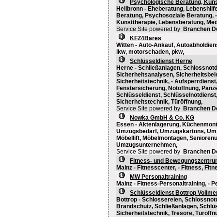
Psychologische Beratung, Kuns
Heilbronn - Eheberatung, Lebenshilf
Beratung, Psychosoziale Beratung, 
Kunsttherapie, Lebensberatung, Med
Service Site powered by
Branchen D
KFZ4Bares
Witten - Auto-Ankauf, Autoabholdien
lkw, motorschaden, pkw,
Schlüsseldienst Herne
Herne - Schließanlagen, Schlossnotd
Sicherheitsanalysen, Sicherheitsbe
Sicherheitstechnik, - Aufsperrdiens
Fenstersicherung, Notöffnung, Panzer
Schlüsseldienst, Schlüsselnotdienst
Sicherheitstechnik, Türöffnung,
Service Site powered by
Branchen D
Nowka GmbH & Co. KG
Essen - Aktenlagerung, Küchenmon
Umzugsbedarf, Umzugskartons, Umz
Möbellift, Möbelmontagen, Seniore
Umzugsunternehmen,
Service Site powered by
Branchen D
Fitness- und Bewegungszentru
Mainz - Fitnesscenter, - Fitness, Fitn
MW Personaltraining
Mainz - Fitness-Personaltraining, - P
Schlüsseldienst Bottrop Vollme
Bottrop - Schlossereien, Schlossnotd
Brandschutz, Schließanlagen, Schlüs
Sicherheitstechnik, Tresore, Türöffn