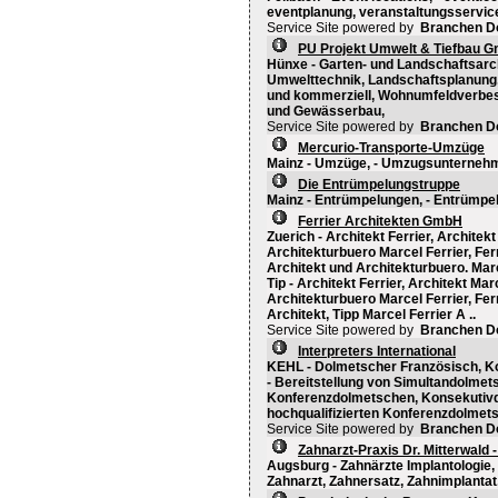
eventplanung, veranstaltungsservic
Service Site powered by
Branchen D
PU Projekt Umwelt & Tiefbau 
Hünxe - Garten- und Landschaftsarch
Umwelttechnik, Landschaftsplanung,
und kommerziell, Wohnumfeldverbes
und Gewässerbau,
Service Site powered by
Branchen D
Mercurio-Transporte-Umzüge
Mainz - Umzüge, - Umzugsunterneh
Die Entrümpelungstruppe
Mainz - Entrümpelungen, - Entrümpe
Ferrier Architekten GmbH
Zuerich - Architekt Ferrier, Architekt
Architekturbuero Marcel Ferrier, Ferr
Architekt und Architekturbuero. Marc
Tip - Architekt Ferrier, Architekt Mar
Architekturbuero Marcel Ferrier, Ferr
Architekt, Tipp Marcel Ferrier A ..
Service Site powered by
Branchen D
Interpreters International
KEHL - Dolmetscher Französisch, K
- Bereitstellung von Simultandolme
Konferenzdolmetschen, Konsekutiv
hochqualifizierten Konferenzdolmets
Service Site powered by
Branchen D
Zahnarzt-Praxis Dr. Mitterwald 
Augsburg - Zahnärzte Implantologie,
Zahnarzt, Zahnersatz, Zahnimplantat