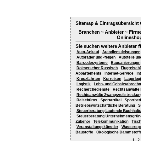
Sitemap & Eintragsübersicht 
Branchen ~ Anbieter ~ Firm
Onlineshop
Sie suchen weitere Anbieter f
Auto-Ankauf
Autodienstleistungen
Autoräder und -felgen
Autoteile un
Barcodesysteme
Bausanierungen
Dolmetscher Russisch
Flugreiseb
Appartements
Internet-Service
In
Kreuzfahrten
Kurreisen
Lagerlogi
Logistik
Lohn- und Gehaltsabrech
Recherchedienste
Rechtsanwälte 
Rechtsanwälte Zwangsvollstreckun
Reisebüros
Sportartikel
Sportbed
Betriebswirtschaftliche Beratung
S
Steuerberatung Laufende Buchhalt
Steuerberatung Unternehmensgrün
Zubehör
Telekommunikation
Tisch
Veranstaltungskünstler
Wasserspor
Baustoffe
Ökologische Dämmstoff
1
2