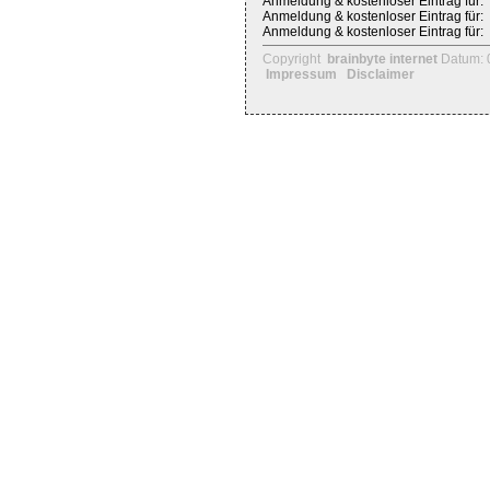
Anmeldung & kostenloser Eintrag für:
Anmeldung & kostenloser Eintrag für:
Anmeldung & kostenloser Eintrag für:
Copyright
brainbyte internet
Datum: 
Impressum
Disclaimer