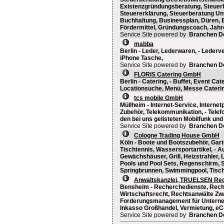
Existenzgründungsberatung, Steuer
Steuererklärung, Steuerberatung Un
Buchhaltung, Businessplan, Düren, 
Fördermittel, Gründungscoach, Jahr
Service Site powered by
Branchen D
mabba
Berlin - Leder, Lederwaren, - Leder
iPhone Tasche,
Service Site powered by
Branchen D
FLORIS Catering GmbH
Berlin - Catering, - Buffet, Event Cat
Locationsuche, Menü, Messe Caterin
tcs mobile GmbH
Müllheim - Internet-Service, Internet
Zubehör, Telekommunikation, - Tele
den bei uns gelisteten Mobilfunk und 
Service Site powered by
Branchen D
Cologne Trading House GmbH
Köln - Boote und Bootszubehör, Gart
Tischtennis, Wassersportartikel, - A
Gewächshäuser, Grill, Heizstrahler, L
Pools und Pool Sets, Regenschirm, 
Springbrunnen, Swimmingpool, Tischt
Anwaltskanzlei, TRUELSEN Re
Bensheim - Recherchedienste, Rech
Wirtschaftsrecht, Rechtsanwälte Zwa
Forderungsmanagement für Unterne
Inkasso Großhandel, Vermietung, 
Service Site powered by
Branchen D