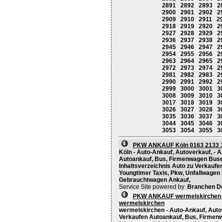
2891
2892
2893
2
2900
2901
2902
2
2909
2910
2911
2
2918
2919
2920
2
2927
2928
2929
2
2936
2937
2938
2
2945
2946
2947
2
2954
2955
2956
2
2963
2964
2965
2
2972
2973
2974
2
2981
2982
2983
2
2990
2991
2992
2
2999
3000
3001
3
3008
3009
3010
3
3017
3018
3019
3
3026
3027
3028
3
3035
3036
3037
3
3044
3045
3046
3
3053
3054
3055
3
PKW ANKAUF Köln 0163 2133 3
Köln - Auto-Ankauf, Autoverkauf, - 
Autoankauf, Bus, Firmenwagen Bus
Inhaltsverzeichnis Auto zu Verkaufen
Youngtimer Taxis, Pkw, Unfallwagen
Gebrauchtwagen Ankauf,
Service Site powered by
Branchen D
PKW ANKAUF wermelskirchen 0
wermelskirchen
wermelskirchen - Auto-Ankauf, Autov
Verkaufen Autoankauf, Bus, Firme