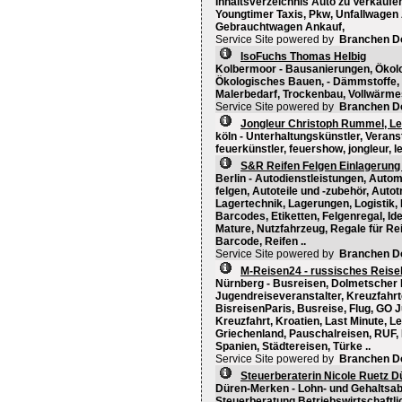
Inhaltsverzeichnis Auto zu Verkaufen
Youngtimer Taxis, Pkw, Unfallwagen
Gebrauchtwagen Ankauf,
Service Site powered by
Branchen D
IsoFuchs Thomas Helbig
Kolbermoor - Bausanierungen, Ökol
Ökologisches Bauen, - Dämmstoffe,
Malerbedarf, Trockenbau, Vollwär
Service Site powered by
Branchen D
Jongleur Christoph Rummel, L
köln - Unterhaltungskünstler, Verans
feuerkünstler, feuershow, jongleur, l
S&R Reifen Felgen Einlagerun
Berlin - Autodienstleistungen, Autom
felgen, Autoteile und -zubehör, Auto
Lagertechnik, Lagerungen, Logistik,
Barcodes, Etiketten, Felgenregal, Ide
Mature, Nutzfahrzeug, Regale für Re
Barcode, Reifen ..
Service Site powered by
Branchen D
M-Reisen24 - russisches Reis
Nürnberg - Busreisen, Dolmetscher 
Jugendreiseveranstalter, Kreuzfahrt
BisreisenParis, Busreise, Flug, GO J
Kreuzfahrt, Kroatien, Last Minute, L
Griechenland, Pauschalreisen, RUF, 
Spanien, Städtereisen, Türke ..
Service Site powered by
Branchen D
Steuerberaterin Nicole Ruetz D
Düren-Merken - Lohn- und Gehaltsa
Steuerberatung Betriebswirtschaftl