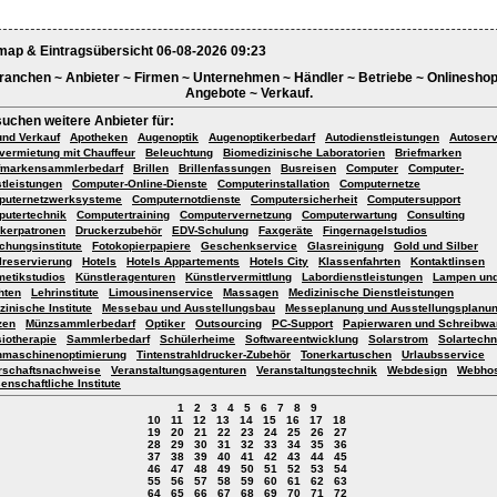
map & Eintragsübersicht 06-08-2026 09:23
ranchen ~ Anbieter ~ Firmen ~ Unternehmen ~ Händler ~ Betriebe ~ Onlineshop
Angebote ~ Verkauf.
suchen weitere Anbieter für:
und Verkauf
Apotheken
Augenoptik
Augenoptikerbedarf
Autodienstleistungen
Autoserv
vermietung mit Chauffeur
Beleuchtung
Biomedizinische Laboratorien
Briefmarken
fmarkensammlerbedarf
Brillen
Brillenfassungen
Busreisen
Computer
Computer-
tleistungen
Computer-Online-Dienste
Computerinstallation
Computernetze
puternetzwerksysteme
Computernotdienste
Computersicherheit
Computersupport
utertechnik
Computertraining
Computervernetzung
Computerwartung
Consulting
kerpatronen
Druckerzubehör
EDV-Schulung
Faxgeräte
Fingernagelstudios
chungsinstitute
Fotokopierpapiere
Geschenkservice
Glasreinigung
Gold und Silber
lreservierung
Hotels
Hotels Appartements
Hotels City
Klassenfahrten
Kontaktlinsen
etikstudios
Künstleragenturen
Künstlervermittlung
Labordienstleistungen
Lampen un
hten
Lehrinstitute
Limousinenservice
Massagen
Medizinische Dienstleistungen
zinische Institute
Messebau und Ausstellungsbau
Messeplanung und Ausstellungsplanu
zen
Münzsammlerbedarf
Optiker
Outsourcing
PC-Support
Papierwaren und Schreibwa
iotherapie
Sammlerbedarf
Schülerheime
Softwareentwicklung
Solarstrom
Solartechn
maschinenoptimierung
Tintenstrahldrucker-Zubehör
Tonerkartuschen
Urlaubsservice
rschaftsnachweise
Veranstaltungsagenturen
Veranstaltungstechnik
Webdesign
Webhos
enschaftliche Institute
1
2
3
4
5
6
7
8
9
10
11
12
13
14
15
16
17
18
19
20
21
22
23
24
25
26
27
28
29
30
31
32
33
34
35
36
37
38
39
40
41
42
43
44
45
46
47
48
49
50
51
52
53
54
55
56
57
58
59
60
61
62
63
64
65
66
67
68
69
70
71
72