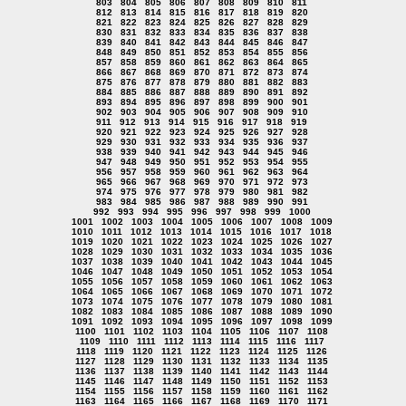
803
804
805
806
807
808
809
810
811
812
813
814
815
816
817
818
819
820
821
822
823
824
825
826
827
828
829
830
831
832
833
834
835
836
837
838
839
840
841
842
843
844
845
846
847
848
849
850
851
852
853
854
855
856
857
858
859
860
861
862
863
864
865
866
867
868
869
870
871
872
873
874
875
876
877
878
879
880
881
882
883
884
885
886
887
888
889
890
891
892
893
894
895
896
897
898
899
900
901
902
903
904
905
906
907
908
909
910
911
912
913
914
915
916
917
918
919
920
921
922
923
924
925
926
927
928
929
930
931
932
933
934
935
936
937
938
939
940
941
942
943
944
945
946
947
948
949
950
951
952
953
954
955
956
957
958
959
960
961
962
963
964
965
966
967
968
969
970
971
972
973
974
975
976
977
978
979
980
981
982
983
984
985
986
987
988
989
990
991
992
993
994
995
996
997
998
999
1000
1001
1002
1003
1004
1005
1006
1007
1008
1009
1010
1011
1012
1013
1014
1015
1016
1017
1018
1019
1020
1021
1022
1023
1024
1025
1026
1027
1028
1029
1030
1031
1032
1033
1034
1035
1036
1037
1038
1039
1040
1041
1042
1043
1044
1045
1046
1047
1048
1049
1050
1051
1052
1053
1054
1055
1056
1057
1058
1059
1060
1061
1062
1063
1064
1065
1066
1067
1068
1069
1070
1071
1072
1073
1074
1075
1076
1077
1078
1079
1080
1081
1082
1083
1084
1085
1086
1087
1088
1089
1090
1091
1092
1093
1094
1095
1096
1097
1098
1099
1100
1101
1102
1103
1104
1105
1106
1107
1108
1109
1110
1111
1112
1113
1114
1115
1116
1117
1118
1119
1120
1121
1122
1123
1124
1125
1126
1127
1128
1129
1130
1131
1132
1133
1134
1135
1136
1137
1138
1139
1140
1141
1142
1143
1144
1145
1146
1147
1148
1149
1150
1151
1152
1153
1154
1155
1156
1157
1158
1159
1160
1161
1162
1163
1164
1165
1166
1167
1168
1169
1170
1171