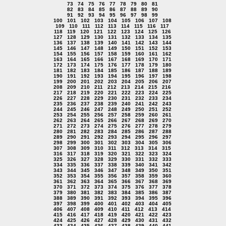
73
74
75
76
77
78
79
80
81
82
83
84
85
86
87
88
89
90
91
92
93
94
95
96
97
98
99
100
101
102
103
104
105
106
107
108
109
110
111
112
113
114
115
116
117
118
119
120
121
122
123
124
125
126
127
128
129
130
131
132
133
134
135
136
137
138
139
140
141
142
143
144
145
146
147
148
149
150
151
152
153
154
155
156
157
158
159
160
161
162
163
164
165
166
167
168
169
170
171
172
173
174
175
176
177
178
179
180
181
182
183
184
185
186
187
188
189
190
191
192
193
194
195
196
197
198
199
200
201
202
203
204
205
206
207
208
209
210
211
212
213
214
215
216
217
218
219
220
221
222
223
224
225
226
227
228
229
230
231
232
233
234
235
236
237
238
239
240
241
242
243
244
245
246
247
248
249
250
251
252
253
254
255
256
257
258
259
260
261
262
263
264
265
266
267
268
269
270
271
272
273
274
275
276
277
278
279
280
281
282
283
284
285
286
287
288
289
290
291
292
293
294
295
296
297
298
299
300
301
302
303
304
305
306
307
308
309
310
311
312
313
314
315
316
317
318
319
320
321
322
323
324
325
326
327
328
329
330
331
332
333
334
335
336
337
338
339
340
341
342
343
344
345
346
347
348
349
350
351
352
353
354
355
356
357
358
359
360
361
362
363
364
365
366
367
368
369
370
371
372
373
374
375
376
377
378
379
380
381
382
383
384
385
386
387
388
389
390
391
392
393
394
395
396
397
398
399
400
401
402
403
404
405
406
407
408
409
410
411
412
413
414
415
416
417
418
419
420
421
422
423
424
425
426
427
428
429
430
431
432
433
434
435
436
437
438
439
440
441