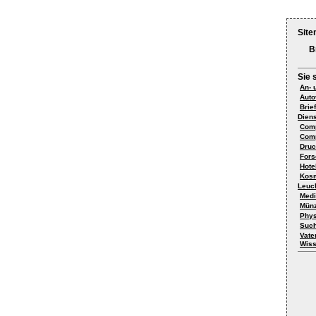
Site
B
Sie 
An- 
Auto
Brie
Diens
Com
Comp
Druc
Fors
Hote
Kosm
Leuc
Medi
Mün
Phys
Such
Vate
Wiss