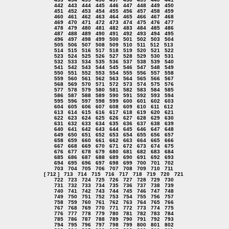
442
443
444
445
446
447
448
449
450
451
452
453
454
455
456
457
458
459
460
461
462
463
464
465
466
467
468
469
470
471
472
473
474
475
476
477
478
479
480
481
482
483
484
485
486
487
488
489
490
491
492
493
494
495
496
497
498
499
500
501
502
503
504
505
506
507
508
509
510
511
512
513
514
515
516
517
518
519
520
521
522
523
524
525
526
527
528
529
530
531
532
533
534
535
536
537
538
539
540
541
542
543
544
545
546
547
548
549
550
551
552
553
554
555
556
557
558
559
560
561
562
563
564
565
566
567
568
569
570
571
572
573
574
575
576
577
578
579
580
581
582
583
584
585
586
587
588
589
590
591
592
593
594
595
596
597
598
599
600
601
602
603
604
605
606
607
608
609
610
611
612
613
614
615
616
617
618
619
620
621
622
623
624
625
626
627
628
629
630
631
632
633
634
635
636
637
638
639
640
641
642
643
644
645
646
647
648
649
650
651
652
653
654
655
656
657
658
659
660
661
662
663
664
665
666
667
668
669
670
671
672
673
674
675
676
677
678
679
680
681
682
683
684
685
686
687
688
689
690
691
692
693
694
695
696
697
698
699
700
701
702
703
704
705
706
707
708
709
710
711
[ 712 ]
713
714
715
716
717
718
719
720
721
722
723
724
725
726
727
728
729
730
731
732
733
734
735
736
737
738
739
740
741
742
743
744
745
746
747
748
749
750
751
752
753
754
755
756
757
758
759
760
761
762
763
764
765
766
767
768
769
770
771
772
773
774
775
776
777
778
779
780
781
782
783
784
785
786
787
788
789
790
791
792
793
794
795
796
797
798
799
800
801
802