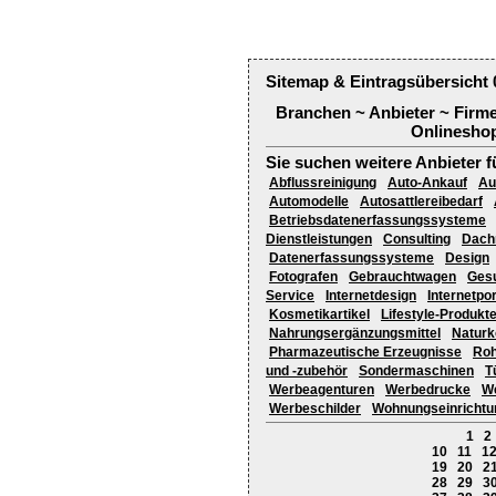
Sitemap & Eintragsübersicht 
Branchen ~ Anbieter ~ Firm
Onlineshop
Sie suchen weitere Anbieter f
Abflussreinigung
Auto-Ankauf
Au
Automodelle
Autosattlereibedarf
Betriebsdatenerfassungssysteme
Dienstleistungen
Consulting
Dach
Datenerfassungssysteme
Design
Fotografen
Gebrauchtwagen
Gesu
Service
Internetdesign
Internetpor
Kosmetikartikel
Lifestyle-Produkt
Nahrungsergänzungsmittel
Naturk
Pharmazeutische Erzeugnisse
Roh
und -zubehör
Sondermaschinen
T
Werbeagenturen
Werbedrucke
We
Werbeschilder
Wohnungseinrichtu
1
2
10
11
1
19
20
2
28
29
3