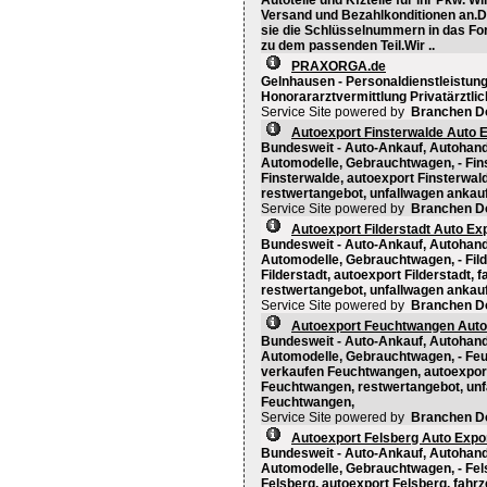
Autoteile und Kfzteile für ihr Pkw. W
Versand und Bezahlkonditionen an.Di
sie die Schlüsselnummern in das For
zu dem passenden Teil.Wir ..
PRAXORGA.de
Gelnhausen - Personaldienstleistung
Honorararztvermittlung Privatärztl
Service Site powered by
Branchen D
Autoexport Finsterwalde Auto 
Bundesweit - Auto-Ankauf, Autohand
Automodelle, Gebrauchtwagen, - Fins
Finsterwalde, autoexport Finsterwal
restwertangebot, unfallwagen ankauf
Service Site powered by
Branchen D
Autoexport Filderstadt Auto Ex
Bundesweit - Auto-Ankauf, Autohand
Automodelle, Gebrauchtwagen, - Filde
Filderstadt, autoexport Filderstadt, 
restwertangebot, unfallwagen ankauf 
Service Site powered by
Branchen D
Autoexport Feuchtwangen Auto
Bundesweit - Auto-Ankauf, Autohand
Automodelle, Gebrauchtwagen, - Fe
verkaufen Feuchtwangen, autoexpor
Feuchtwangen, restwertangebot, un
Feuchtwangen,
Service Site powered by
Branchen D
Autoexport Felsberg Auto Expo
Bundesweit - Auto-Ankauf, Autohand
Automodelle, Gebrauchtwagen, - Fels
Felsberg, autoexport Felsberg, fahr