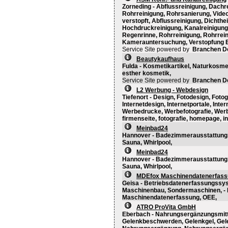
Zorneding - Abflussreinigung, Dachr
Rohrreinigung, Rohrsanierung, Video
verstopft, Abflussreinigung, Dichthe
Hochdruckreinigung, Kanalreinigung,
Regenrinne, Rohrreinigung, Rohrrein
Kamerauntersuchung, Verstopfung B
Service Site powered by
Branchen D
Beautykaufhaus
Fulda - Kosmetikartikel, Naturkosmeti
esther kosmetik,
Service Site powered by
Branchen D
L2 Werbung - Webdesign
Tiefenort - Design, Fotodesign, Foto
Internetdesign, Internetportale, Int
Werbedrucke, Werbefotografie, Werb
firmenseite, fotografie, homepage, i
Meinbad24
Hannover - Badezimmerausstattung, 
Sauna, Whirlpool,
Meinbad24
Hannover - Badezimmerausstattung, 
Sauna, Whirlpool,
MDEfox Maschinendatenerfass
Geisa - Betriebsdatenerfassungssy
Maschinenbau, Sondermaschinen, - 
Maschinendatenerfassung, OEE,
ATRO ProVita GmbH
Eberbach - Nahrungsergänzungsmitt
Gelenkbeschwerden, Gelenkgel, Ge