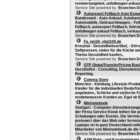
restwertangebot, unfallwagen ankauf
Service Site powered by
Branchen D
Autoexport Fellbach Auto Expor
Bundesweit - Auto-Ankauf, Autohand
Automodelle, Gebrauchtwagen, - Fell
Fellbach, autoexport Fellbach, fahr
unfallwagen ankauf Fellbach, verkau
Service Site powered by
Branchen D
Fa. net26, vital100.de
Kreuztal - Gesundheitsartikel, - Dö
Saftpressen, vieles für die Küche u
Thema Gesundheit kaufen.,
Service Site powered by
Branchen D
GTP GlobalTransferPricing Bus
Gersthofen - Consulting, Dienstleis
Reporting,
Comma Store
München - Kleidung, Lifestyle-Produ
Kleider für die individuellen Bedürf
angeboten., Schicke und stylische F
modebewusste Kunden an. Egal ob B
Mietnotebook
Stuttgart - Computer-Dienstleistung
der Firma Service Kiosk leihen Sie 
Schulungen oder Events. Die Vermie
preiswert über das Web oder fernmü
Laptops ist in ganz Deutschland rei
Mitarbeiter von Mietnotebook.de die
Service Site powered by
Branchen D
ASM Rohr.- und Kanalreinigung