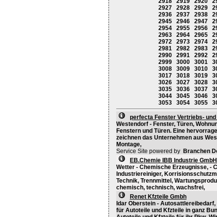
2918
2919
2920
2
2927
2928
2929
2
2936
2937
2938
2
2945
2946
2947
2
2954
2955
2956
2
2963
2964
2965
2
2972
2973
2974
2
2981
2982
2983
2
2990
2991
2992
2
2999
3000
3001
3
3008
3009
3010
3
3017
3018
3019
3
3026
3027
3028
3
3035
3036
3037
3
3044
3045
3046
3
3053
3054
3055
3
perfecta Fenster Vertriebs- u
Westendorf - Fenster, Türen, Wohnu
Fenstern und Türen. Eine hervorrag
zeichnen das Unternehmen aus Westen
Montage,
Service Site powered by
Branchen D
EB.Chemie IBB Industrie GmbH
Wetter - Chemische Erzeugnisse, - C
Industriereiniger, Korrisionsschutzmi
Technik, Trennmittel, Wartungsprod
chemisch, technisch, wachsfrei,
Renet Kfzteile Gmbh
Idar Oberstein - Autosattlereibedarf,
für Autoteile und Kfzteile in ganz B