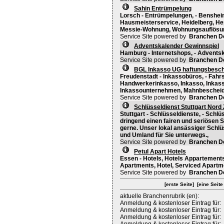
Sahin Entrümpelung
Lorsch - Entrümpelungen, - Benshe
Hausmeisterservice, Heidelberg, H
Messie-Wohnung, Wohnungsauflösu
Service Site powered by
Branchen D
Adventskalender Gewinnspiel
Hamburg - Internetshops, - Advents
Service Site powered by
Branchen D
BGL Inkasso UG haftungsbesch
Freudenstadt - Inkassobüros, - Fa
Handwerkerinkasso, Inkasso, Inkasso
Inkassounternehmen, Mahnbescheid,
Service Site powered by
Branchen D
Schlüsseldienst Stuttgart Nord
Stuttgart - Schlüsseldienste, - Schl
dringend einen fairen und seriösen S
gerne. Unser lokal ansässiger Schlüss
und Umland für Sie unterwegs.,
Service Site powered by
Branchen D
Petul Apart Hotels
Essen - Hotels, Hotels Appartements,
Apartments, Hotel, Serviced Apartm
Service Site powered by
Branchen D
[erste Seite]
[eine Seite
aktuelle Branchenrubrik (en):
Anmeldung & kostenloser Eintrag für:
Anmeldung & kostenloser Eintrag für:
Anmeldung & kostenloser Eintrag für: