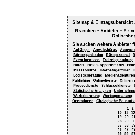
Sitemap & Eintragsübersicht 
Branchen ~ Anbieter ~ Firm
Onlineshop
Sie suchen weitere Anbieter f
Anhänger
Anwaltsbüros
Autoverm
Büroorganisation
Büropersonal
B
Event locations
Freizeitgestaltung
Hotels
Hotels Appartements
Hote
Inkassobüros
Internetagenturen
Logistikberatung
Medienagenturen
Publishing
Onlinedienste
Onlinema
Pressedienste
Schlüsseldienste
Statistische Analysen
Unternehme
Werbeberatung
Werbegestaltung
Operationen
Ökologische Baustoff
1
2
10
11
1
19
20
2
28
29
3
37
38
3
46
47
4
55
56
5