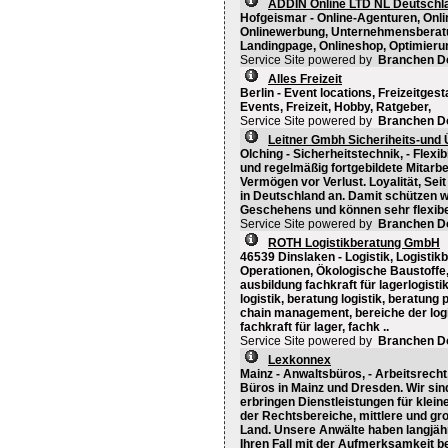
ADDIN Online LTD NL Deutschl
Hofgeismar - Online-Agenturen, Onli
Onlinewerbung, Unternehmensberatu
Landingpage, Onlineshop, Optimieru
Service Site powered by
Branchen D
Alles Freizeit
Berlin - Event locations, Freizeitges
Events, Freizeit, Hobby, Ratgeber,
Service Site powered by
Branchen D
Leitner Gmbh Sicheriheits-und
Olching - Sicherheitstechnik, - Flexi
und regelmäßig fortgebildete Mitarb
Vermögen vor Verlust. Loyalität, Sei
in Deutschland an. Damit schützen w
Geschehens und können sehr flexibel a
Service Site powered by
Branchen D
ROTH Logistikberatung GmbH
46539 Dinslaken - Logistik, Logistik
Operationen, Ökologische Baustoffe, -
ausbildung fachkraft für lagerlogisti
logistik, beratung logistik, beratung
chain management, bereiche der logist
fachkraft für lager, fachk ..
Service Site powered by
Branchen D
Lexkonnex
Mainz - Anwaltsbüros, - Arbeitsrecht
Büros in Mainz und Dresden. Wir sind
erbringen Dienstleistungen für kleine
der Rechtsbereiche, mittlere und g
Land. Unsere Anwälte haben langjäh
Ihren Fall mit der Aufmerksamkeit b