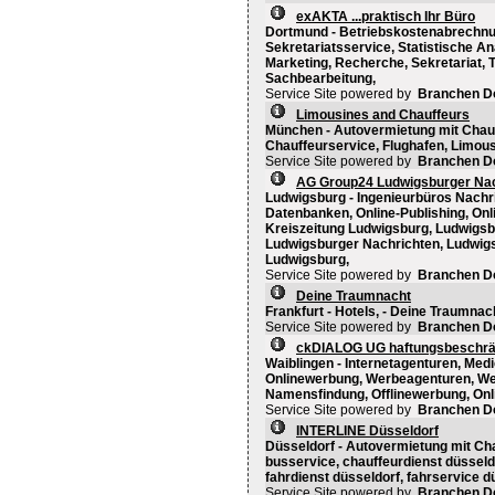
exAKTA ...praktisch Ihr Büro
Dortmund - Betriebskostenabrechnun
Sekretariatsservice, Statistische An
Marketing, Recherche, Sekretariat,
Sachbearbeitung,
Service Site powered by
Branchen D
Limousines and Chauffeurs
München - Autovermietung mit Chauf
Chauffeurservice, Flughafen, Limous
Service Site powered by
Branchen D
AG Group24 Ludwigsburger Nac
Ludwigsburg - Ingenieurbüros Nachri
Datenbanken, Online-Publishing, Onl
Kreiszeitung Ludwigsburg, Ludwigsbu
Ludwigsburger Nachrichten, Ludwigs
Ludwigsburg,
Service Site powered by
Branchen D
Deine Traumnacht
Frankfurt - Hotels, - Deine Traumnac
Service Site powered by
Branchen D
ckDIALOG UG haftungsbeschrä
Waiblingen - Internetagenturen, Med
Onlinewerbung, Werbeagenturen, Wer
Namensfindung, Offlinewerbung, Onli
Service Site powered by
Branchen D
INTERLINE Düsseldorf
Düsseldorf - Autovermietung mit Cha
busservice, chauffeurdienst düsseld
fahrdienst düsseldorf, fahrservice d
Service Site powered by
Branchen D