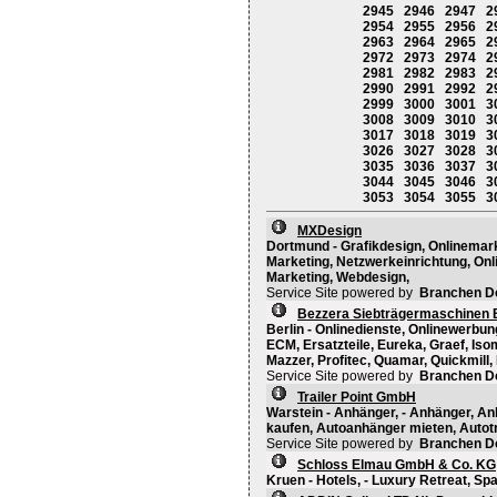
2945
2946
2947
2
2954
2955
2956
2
2963
2964
2965
2
2972
2973
2974
2
2981
2982
2983
2
2990
2991
2992
2
2999
3000
3001
3
3008
3009
3010
3
3017
3018
3019
3
3026
3027
3028
3
3035
3036
3037
3
3044
3045
3046
3
3053
3054
3055
3
MXDesign
Dortmund - Grafikdesign, Onlinemarke
Marketing, Netzwerkeinrichtung, Onli
Marketing, Webdesign,
Service Site powered by
Branchen D
Bezzera Siebträgermaschinen B
Berlin - Onlinedienste, Onlinewerbun
ECM, Ersatzteile, Eureka, Graef, Is
Mazzer, Profitec, Quamar, Quickmill, 
Service Site powered by
Branchen D
Trailer Point GmbH
Warstein - Anhänger, - Anhänger, A
kaufen, Autoanhänger mieten, Autot
Service Site powered by
Branchen D
Schloss Elmau GmbH & Co. KG
Kruen - Hotels, - Luxury Retreat, Sp