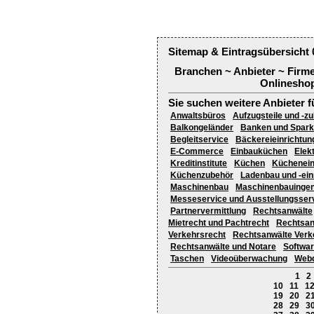
Sitemap & Eintragsübersicht 
Branchen ~ Anbieter ~ Firm
Onlineshop
Sie suchen weitere Anbieter f
Anwaltsbüros
Aufzugsteile und -z
Balkongeländer
Banken und Spar
Begleitservice
Bäckereieinrichtun
E-Commerce
Einbauküchen
Elek
Kreditinstitute
Küchen
Küchenein
Küchenzubehör
Ladenbau und -ein
Maschinenbau
Maschinenbauingen
Messeservice und Ausstellungsser
Partnervermittlung
Rechtsanwälte
Mietrecht und Pachtrecht
Rechtsan
Verkehrsrecht
Rechtsanwälte Verke
Rechtsanwälte und Notare
Softwa
Taschen
Videoüberwachung
Webd
1
2
10
11
1
19
20
2
28
29
3