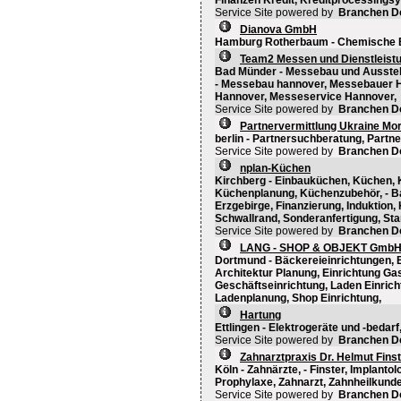
Finanzen Kredit, Kreditprocessingsy
Service Site powered by
Branchen D
Dianova GmbH
Hamburg Rotherbaum - Chemische E
Team2 Messen und Dienstleist
Bad Münder - Messebau und Ausstel
- Messebau hannover, Messebauer 
Hannover, Messeservice Hannover,
Service Site powered by
Branchen D
Partnervermittlung Ukraine Mo
berlin - Partnersuchberatung, Partner
Service Site powered by
Branchen D
nplan-Küchen
Kirchberg - Einbauküchen, Küchen,
Küchenplanung, Küchenzubehör, - Ba
Erzgebirge, Finanzierung, Induktion
Schwallrand, Sonderanfertigung, St
Service Site powered by
Branchen D
LANG - SHOP & OBJEKT Gmb
Dortmund - Bäckereieinrichtungen, 
Architektur Planung, Einrichtung G
Geschäftseinrichtung, Laden Einric
Ladenplanung, Shop Einrichtung,
Hartung
Ettlingen - Elektrogeräte und -bedarf,
Service Site powered by
Branchen D
Zahnarztpraxis Dr. Helmut Fins
Köln - Zahnärzte, - Finster, Implanto
Prophylaxe, Zahnarzt, Zahnheilkunde
Service Site powered by
Branchen D