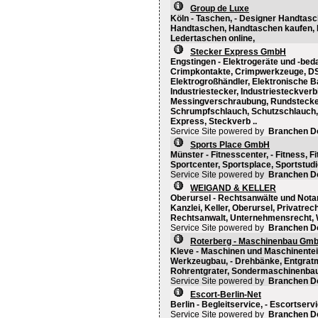
Group de Luxe
Köln - Taschen, - Designer Handtas
Handtaschen, Handtaschen kaufen, H
Ledertaschen online,
Stecker Express GmbH
Engstingen - Elektrogeräte und -beda
Crimpkontakte, Crimpwerkzeuge, DS
Elektrogroßhändler, Elektronische B
Industriestecker, Industriesteckverb
Messingverschraubung, Rundstecker
Schrumpfschlauch, Schutzschlauch, 
Express, Steckverb ..
Service Site powered by
Branchen D
Sports Place GmbH
Münster - Fitnesscenter, - Fitness, F
Sportcenter, Sportsplace, Sportstudi
Service Site powered by
Branchen D
WEIGAND & KELLER
Oberursel - Rechtsanwälte und Notare
Kanzlei, Keller, Oberursel, Privatre
Rechtsanwalt, Unternehmensrecht, 
Service Site powered by
Branchen D
Roterberg - Maschinenbau Gm
Kleve - Maschinen und Maschinente
Werkzeugbau, - Drehbänke, Entgra
Rohrentgrater, Sondermaschinenba
Service Site powered by
Branchen D
Escort-Berlin-Net
Berlin - Begleitservice, - Escortservi
Service Site powered by
Branchen D