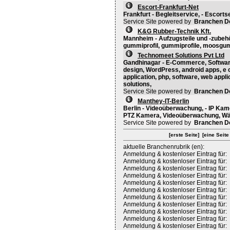
Escort-Frankfurt-Net
Frankfurt - Begleitservice, - Escorts
Service Site powered by
Branchen D
K&G Rubber-Technik Kft.
Mannheim - Aufzugsteile und -zubehö
gummiprofil, gummiprofile, moosgummi
Technomeet Solutions Pvt Ltd
Gandhinagar - E-Commerce, Softwar
design, WordPress, android apps, e
application, php, software, web appl
solutions,
Service Site powered by
Branchen D
Manthey-IT-Berlin
Berlin - Videoüberwachung, - IP Kam
PTZ Kamera, Videoüberwachung, W
Service Site powered by
Branchen D
[erste Seite]
[eine Seite
aktuelle Branchenrubrik (en):
Anmeldung & kostenloser Eintrag für:
Anmeldung & kostenloser Eintrag für:
Anmeldung & kostenloser Eintrag für:
Anmeldung & kostenloser Eintrag für:
Anmeldung & kostenloser Eintrag für:
Anmeldung & kostenloser Eintrag für:
Anmeldung & kostenloser Eintrag für:
Anmeldung & kostenloser Eintrag für:
Anmeldung & kostenloser Eintrag für:
Anmeldung & kostenloser Eintrag für:
Anmeldung & kostenloser Eintrag für: