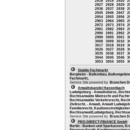
2918
2919
2920
2
2927
2928
2929
2
2936
2937
2938
2
2945
2946
2947
2
2954
2955
2956
2
2963
2964
2965
2
2972
2973
2974
2
2981
2982
2983
2
2990
2991
2992
2
2999
3000
3001
3
3008
3009
3010
3
3017
3018
3019
3
3026
3027
3028
3
3035
3036
3037
3
3044
3045
3046
3
3053
3054
3055
3
Stabilo Fachmarkt
Bergheim - Balkonbau, Balkongelände
Fachmarkt,
Service Site powered by
Branchen D
Anwaltskanzlei Hassenbach
Ludwigsburg - Anwaltsbüros, Rechts
Rechtsanwälte Mietrecht und Pachtr
Rechtsanwälte Verkehrsrecht, Recht
Zivilrecht, - Anwalt, Anwalt Ludwig
Familienrecht, Kautionsstreitigkeite
RechtsanwaltLudwigsburg, Rechtsan
Service Site powered by
Branchen D
PRO-DIRECT-FINANCE GmbH
Berlin - Banken und Sparkassen, Kred