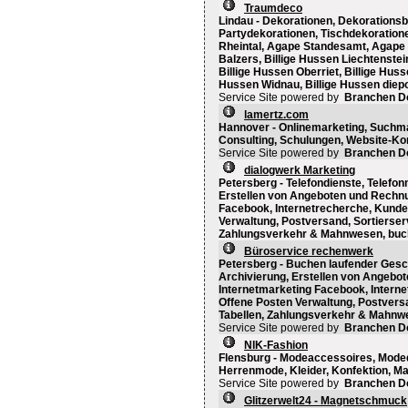
Traumdeco
Lindau - Dekorationen, Dekorationsb
Partydekorationen, Tischdekoratione
Rheintal, Agape Standesamt, Agape 
Balzers, Billige Hussen Liechtenstei
Billige Hussen Oberriet, Billige Huss
Hussen Widnau, Billige Hussen diepol
Service Site powered by
Branchen D
lamertz.com
Hannover - Onlinemarketing, Suchma
Consulting, Schulungen, Website-Ko
Service Site powered by
Branchen D
dialogwerk Marketing
Petersberg - Telefondienste, Telefon
Erstellen von Angeboten und Rechnun
Facebook, Internetrecherche, Kunde
Verwaltung, Postversand, Sortierserv
Zahlungsverkehr & Mahnwesen, buche
Büroservice rechenwerk
Petersberg - Buchen laufender Gesc
Archivierung, Erstellen von Angebot
Internetmarketing Facebook, Intern
Offene Posten Verwaltung, Postversa
Tabellen, Zahlungsverkehr & Mahnwes
Service Site powered by
Branchen D
NIK-Fashion
Flensburg - Modeaccessoires, Mod
Herrenmode, Kleider, Konfektion, 
Service Site powered by
Branchen D
Glitzerwelt24 - Magnetschmuck