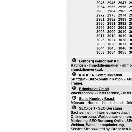
2945
2946
2947
2
2954
2955
2956
2
2963
2964
2965
2
2972
2973
2974
2
2981
2982
2983
2
2990
2991
2992
2
2999
3000
3001
3
3008
3009
3010
3
3017
3018
3019
3
3026
3027
3028
3
3035
3036
3037
3
3044
3045
3046
3
3053
3054
3055
3
Lomberg Immobilien KG
Ratingen - Immobilienmakler, - immo
immobilienverkauf,
KRÖBER Kommunikation
Stuttgart - Bürokommunikation, - Au
Trainer,
Bringbutler GmbH
Wachtendonk - Lieferservice, - liefers
Sunis Kumkoy Beach
Münster - Hotels, - hotels, hotels türk
SEOxpert - SEO Beratung
Sachsenheim - Internetmarketing, In
Onlinewerbung, Werbeunternehmen, - 
Marketing, SEO Beratung Online, SE
Webinar, Webseitenoptimierung,
Service Site powered by
Branchen D