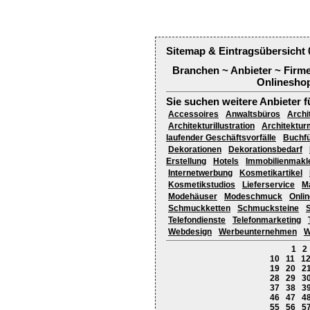
Sitemap & Eintragsübersicht 
Branchen ~ Anbieter ~ Firm
Onlineshop
Sie suchen weitere Anbieter f
Accessoires
Anwaltsbüros
Archi
Architekturillustration
Architektur
laufender Geschäftsvorfälle
Buchf
Dekorationen
Dekorationsbedarf
Erstellung
Hotels
Immobilienmakl
Internetwerbung
Kosmetikartikel
Kosmetikstudios
Lieferservice
M
Modehäuser
Modeschmuck
Onli
Schmuckketten
Schmucksteine
Telefondienste
Telefonmarketing
Webdesign
Werbeunternehmen
W
1
2
10
11
1
19
20
2
28
29
3
37
38
3
46
47
4
55
56
5