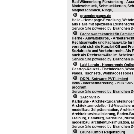
Bad Wünnenberg-Fürstenberg - Acce
Modeschmuck, Schmuckketten, Schm
Magnetschmuck, Ringe,
gruenderpages.de
Halle - Homepage-Erstellung, Webd
aus Halle mit speziellen Existenzgr
Service Site powered by
Branchen D
Fachanwaltskanzlei für Familien
Herne - Anwaltsbüros, - Arbeitsrech
Rechtsanwälte und Fachanwälte für F
versteht sich die Kanzlei Kill und Fr
Sozialrecht und Verkehrsrecht. Als 
auch als Rechtsanwälte im Arbeitsrec
Service Site powered by
Branchen D
Lalé Lorain - Hometrends Onlin
Castrop-Rauxel - Tischdecken, Woh
Plaids, Tischsets, Wohnaccessoires
DRPU Software PVT Limited
India - Internetmarketing, - bulk SMS
program,
Service Site powered by
Branchen D
1Archivisio
Karlsruhe - Architekturdarstellungen,
Architekturmodelle, - 3d-Visualisier
modellbau, 3d-präsentation, Architek
Architekturvisualisierung, Baden-Bad
Freiburg, Hamburg, Karlsruhe, Nürnbe
modellbau, architektur-simulation, ar
Service Site powered by
Branchen D
Brunel GmbH Regensburg