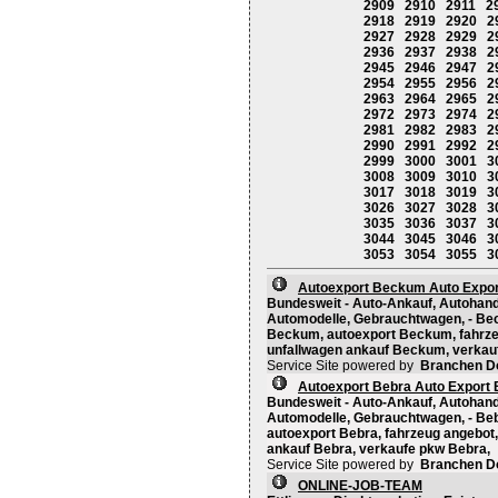
2909
2910
2911
2
2918
2919
2920
2
2927
2928
2929
2
2936
2937
2938
2
2945
2946
2947
2
2954
2955
2956
2
2963
2964
2965
2
2972
2973
2974
2
2981
2982
2983
2
2990
2991
2992
2
2999
3000
3001
3
3008
3009
3010
3
3017
3018
3019
3
3026
3027
3028
3
3035
3036
3037
3
3044
3045
3046
3
3053
3054
3055
3
Autoexport Beckum Auto Expo
Bundesweit - Auto-Ankauf, Autohand
Automodelle, Gebrauchtwagen, - Be
Beckum, autoexport Beckum, fahrze
unfallwagen ankauf Beckum, verka
Service Site powered by
Branchen D
Autoexport Bebra Auto Export 
Bundesweit - Auto-Ankauf, Autohand
Automodelle, Gebrauchtwagen, - Beb
autoexport Bebra, fahrzeug angebot
ankauf Bebra, verkaufe pkw Bebra,
Service Site powered by
Branchen D
ONLINE-JOB-TEAM