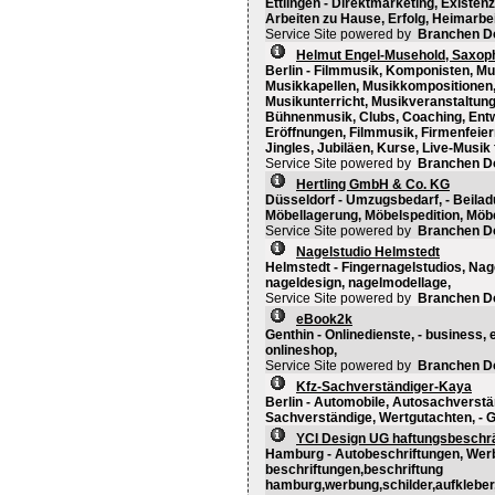
Ettlingen - Direktmarketing, Existen
Arbeiten zu Hause, Erfolg, Heimarbei
Service Site powered by
Branchen D
Helmut Engel-Musehold, Saxoph
Berlin - Filmmusik, Komponisten, M
Musikkapellen, Musikkompositionen
Musikunterricht, Musikveranstaltung
Bühnenmusik, Clubs, Coaching, Entw
Eröffnungen, Filmmusik, Firmenfeier
Jingles, Jubiläen, Kurse, Live-Musik f
Service Site powered by
Branchen D
Hertling GmbH & Co. KG
Düsseldorf - Umzugsbedarf, - Beilad
Möbellagerung, Möbelspedition, Mö
Service Site powered by
Branchen D
Nagelstudio Helmstedt
Helmstedt - Fingernagelstudios, Nage
nageldesign, nagelmodellage,
Service Site powered by
Branchen D
eBook2k
Genthin - Onlinedienste, - business,
onlineshop,
Service Site powered by
Branchen D
Kfz-Sachverständiger-Kaya
Berlin - Automobile, Autosachverstä
Sachverständige, Wertgutachten, - 
YCI Design UG haftungsbeschr
Hamburg - Autobeschriftungen, Werb
beschriftungen,beschriftung
hamburg,werbung,schilder,aufkleber