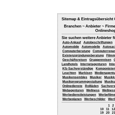
Sitemap & Eintragsübersicht 
Branchen ~ Anbieter ~ Firm
Onlineshop
Sie suchen weitere Anbieter f
Auto-Ankauf
Autobeschriftungen
Automobile
Automodelle
Autosac
Computerberatung
Computerrepar
Existenzgründungsberatung
Filmm
Geschäftsreisen
Gruppenreisen
Landhotels
Internetagenturen
Int
Kfz-Sachverständige
Komponiste
Leuchten
Markisen
Medienagent
Musikensembles
Musiker
Musikk
Musikprogrammgestaltung
Musiku
Onlinedienste
Rollläden
Sachvers
Webagenturen
Wellness
Wellness
Werbedienstleistungen
Werbefilm
Werbeplanen
Werbeschilder
Werb
1
2
10
11
1
19
20
2