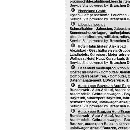
praxisschilder,aludibond,beschriften
Service Site powered by
Branchen D
Phoneland GmbH
Oyten - Lampenschirme, Leuchten, -
Service Site powered by
Branchen D
jalousieshop.net
Schmalkalden - Jalousien, Jalousienr
Sonnenschutzanlagen, - außenjalousie
plissees, raffstores, rollläden, roll
Service Site powered by
Branchen D
Hotel Habichtstein Alexisbad
Alexisbad - Geschäftsreisen, Gruppe
Landhotels, Kurreisen, Motorradreise
Wellness, Hotel Harz, Kurzurlaub, U
Service Site powered by
Branchen D
Liesenfeld medienproduktion &
Oberschleißheim - Computer-Dienst
Computerreparaturen, - Computer, 
Datenmanagement, EDV-Service, IT, I
Autoexport Bayreuth Auto Expo
Bundesweit - Auto-Ankauf, Autohand
Automodelle, Gebrauchtwagen, - Bay
Bayreuth, autoexport Bayreuth, fah
restwertangebot, unfallwagen ankau
Service Site powered by
Branchen D
Autoexport Bautzen Auto Expor
Bundesweit - Auto-Ankauf, Autohand
Automodelle, Gebrauchtwagen, - Bau
Bautzen, autoexport Bautzen, fahrz
unfallwagen ankauf Bautzen, verkau