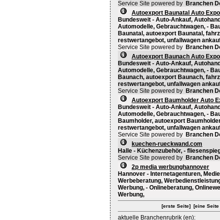
Service Site powered by
Branchen D
Autoexport Baunatal Auto Expo
Bundesweit - Auto-Ankauf, Autohand
Automodelle, Gebrauchtwagen, - Baun
Baunatal, autoexport Baunatal, fahr
restwertangebot, unfallwagen ankauf
Service Site powered by
Branchen D
Autoexport Baunach Auto Expo
Bundesweit - Auto-Ankauf, Autohand
Automodelle, Gebrauchtwagen, - Bau
Baunach, autoexport Baunach, fahr
restwertangebot, unfallwagen anka
Service Site powered by
Branchen D
Autoexport Baumholder Auto E
Bundesweit - Auto-Ankauf, Autohand
Automodelle, Gebrauchtwagen, - Bau
Baumholder, autoexport Baumholder
restwertangebot, unfallwagen ankau
Service Site powered by
Branchen D
kuechen-rueckwand.com
Halle - Küchenzubehör, - fliesenspi
Service Site powered by
Branchen D
2p media werbunghannover
Hannover - Internetagenturen, Med
Werbeberatung, Werbedienstleistung
Werbung, - Onlineberatung, Onlinew
Werbung,
[erste Seite]
[eine Seite
aktuelle Branchenrubrik (en):