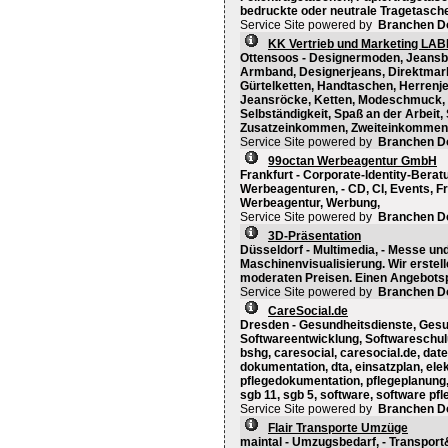
bedruckte oder neutrale Tragetasche
Service Site powered by
Branchen D
KK Vertrieb und Marketing LAB
Ottensoos - Designermoden, Jeansb
Armband, Designerjeans, Direktmarke
Gürtelketten, Handtaschen, Herrenj
Jeansröcke, Ketten, Modeschmuck, N
Selbständigkeit, Spaß an der Arbeit,
Zusatzeinkommen, Zweiteinkommen, 
Service Site powered by
Branchen D
99octan Werbeagentur GmbH
Frankfurt - Corporate-Identity-Berat
Werbeagenturen, - CD, CI, Events, F
Werbeagentur, Werbung,
Service Site powered by
Branchen D
3D-Präsentation
Düsseldorf - Multimedia, - Messe un
Maschinenvisualisierung. Wir erstel
moderaten Preisen. Einen Angebotspr
Service Site powered by
Branchen D
CareSocial.de
Dresden - Gesundheitsdienste, Gesu
Softwareentwicklung, Softwareschul
bshg, caresocial, caresocial.de, da
dokumentation, dta, einsatzplan, ele
pflegedokumentation, pflegeplanung,
sgb 11, sgb 5, software, software pf
Service Site powered by
Branchen D
Flair Transporte Umzüge
maintal - Umzugsbedarf, - Transpor