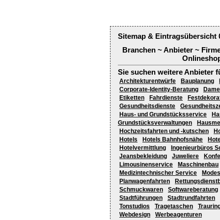
Sitemap & Eintragsübersicht 
Branchen ~ Anbieter ~ Firm
Onlineshop
Sie suchen weitere Anbieter f
Architekturentwürfe
Bauplanung
Corporate-Identity-Beratung
Dame
Etiketten
Fahrdienste
Festdekora
Gesundheitsdienste
Gesundheitsz
Haus- und Grundstücksservice
Ha
Grundstücksverwaltungen
Hausmei
Hochzeitsfahrten und -kutschen
Ho
Hotels
Hotels Bahnhofsnähe
Hote
Hotelvermittlung
Ingenieurbüros S
Jeansbekleidung
Juweliere
Konf
Limousinenservice
Maschinenbau
Medizintechnischer Service
Mode
Planwagenfahrten
Rettungsdienst
Schmuckwaren
Softwareberatung
Stadtführungen
Stadtrundfahrten
Tonstudios
Tragetaschen
Traurin
Webdesign
Werbeagenturen