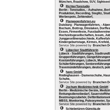
München, Roadshow, SUV, Sightseein
RichterTonstudio
Berlin - Tonstudios, - Aufnahme, Ber
Produktion, Recording, Steglitz, Stud
Werbespots, Zehlendorf,
Planwagenfahrten.eu
Duisburg - Planwagenfahrten, - Alpen
Bochum, Bottrop, Dinslaken, Dorffes
Essen, Firmenfeste, Fussballvereine
Hochzeitsgesellschaften, Issum, Jub
Junggesellinenabschiede, Kaffeefahrt
Kindergeburtstage, Kirmes, Krefeld,
Service Site powered by
Branchen D
Lübecker Stadtführerin
Lübeck - Stadtführungen, Stadtrund
Gruppenführungen, Gängeführungen,
Kostümführungen, Lübeck, Museenfü
Schülerführungen, Seniorenführunge
Travemündeführungen, deutsch, poln
hapo GmbH
Rödinghausen - Damenschuhe, Hauss
Schuhe,
Service Site powered by
Branchen D
Jochum Medizintechnik GmbH
Berlin - Medizinische Geräte, Medizi
Rettungsdienstbedarf, Sauerstoffth
Beatmungszubehör, Defibrillationsel
MBSS, Monitoring, Pulsoxymeter, Sa
Service Site powered by
Branchen D
Schiebetüren-Günstig.de