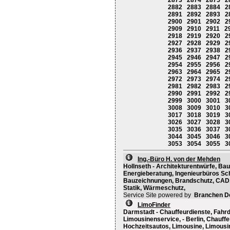
2873
2874
2875
2
2882
2883
2884
2
2891
2892
2893
2
2900
2901
2902
2
2909
2910
2911
2
2918
2919
2920
2
2927
2928
2929
2
2936
2937
2938
2
2945
2946
2947
2
2954
2955
2956
2
2963
2964
2965
2
2972
2973
2974
2
2981
2982
2983
2
2990
2991
2992
2
2999
3000
3001
3
3008
3009
3010
3
3017
3018
3019
3
3026
3027
3028
3
3035
3036
3037
3
3044
3045
3046
3
3053
3054
3055
3
Ing.-Büro H. von der Mehden
Hollnseth - Architekturentwürfe, Ba
Energieberatung, Ingenieurbüros Sc
Bauzeichnungen, Brandschutz, CAD, E
Statik, Wärmeschutz,
Service Site powered by
Branchen D
LimoFinder
Darmstadt - Chauffeurdienste, Fahrd
Limousinenservice, - Berlin, Chauffe
Hochzeitsautos, Limousine, Limousi