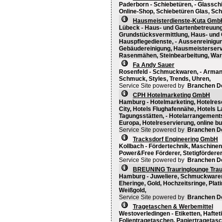
Paderborn - Schiebetüren, - Glassch
Online-Shop, Schiebetüren Glas, Sch
Hausmeisterdienste-Kuta Gmb
Lübeck - Haus- und Gartenbetreuung
Grundstücksvermittlung, Haus- und
Hauspflegedienste, - Aussenreinigu
Gebäudereinigung, Hausmeisterserv
Rasenmähen, Steinbearbeitung, Wart
Fa Andy Sauer
Rosenfeld - Schmuckwaren, - Arman
Schmuck, Styles, Trends, Uhren,
Service Site powered by
Branchen D
CPH Hotelmarketing GmbH
Hamburg - Hotelmarketing, Hotelres
City, Hotels Flughafennähe, Hotels 
Tagungsstätten, - Hotelarrangements
Europa, Hotelreservierung, online b
Service Site powered by
Branchen D
Tracksdorf Engineering GmbH
Kollbach - Fördertechnik, Maschinen
Power&Free Förderer, Stetigförderer
Service Site powered by
Branchen D
BREUNING Trauringlounge Traur
Hamburg - Juweliere, Schmuckwaren, 
Eheringe, Gold, Hochzeitsringe, Plati
Weißgold,
Service Site powered by
Branchen D
Tragetaschen & Werbemittel
Westoverledingen - Etiketten, Hafteti
Folientragetaschen, Papiertragetas