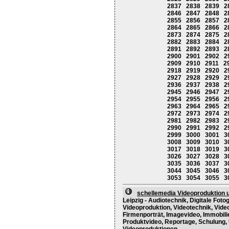
2837
2838
2839
2
2846
2847
2848
2
2855
2856
2857
2
2864
2865
2866
2
2873
2874
2875
2
2882
2883
2884
2
2891
2892
2893
2
2900
2901
2902
2
2909
2910
2911
2
2918
2919
2920
2
2927
2928
2929
2
2936
2937
2938
2
2945
2946
2947
2
2954
2955
2956
2
2963
2964
2965
2
2972
2973
2974
2
2981
2982
2983
2
2990
2991
2992
2
2999
3000
3001
3
3008
3009
3010
3
3017
3018
3019
3
3026
3027
3028
3
3035
3036
3037
3
3044
3045
3046
3
3053
3054
3055
3
schellemedia Videoproduktion 
Leipzig - Audiotechnik, Digitale Foto
Videoproduktion, Videotechnik, Vide
Firmenporträt, Imagevideo, Immobili
Produktvideo, Reportage, Schulung,