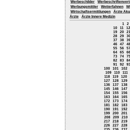
Werbeschilder
Werbeschriftenvert
Werbungsmittler
Wetterfahnen
Wi
Wirtschaftsermittlungen
Ärzte Aku
Ärzte
Ärzte Innere Medizin
1
2
10
11
1
19
20
2
28
29
3
37
38
3
46
47
4
55
56
5
64
65
6
73
74
7
82
83
8
91
92
9
100
101
102
109
110
111
118
119
120
127
128
129
136
137
138
145
146
147
154
155
156
163
164
165
172
173
174
181
182
183
190
191
192
199
200
201
208
209
210
217
218
219
226
227
228
235
236
237