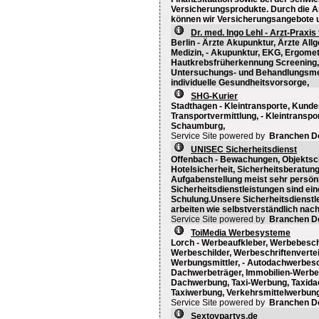
Versicherungsprodukte. Durch die A
können wir Versicherungsangebote und
Dr. med. Ingo Lehl - Arzt-Praxi
Berlin - Ärzte Akupunktur, Ärzte All
Medizin, - Akupunktur, EKG, Ergomet
Hautkrebsfrüherkennung Screening, 
Untersuchungs- und Behandlungsmeth
individuelle Gesundheitsvorsorge,
SHG-Kurier
Stadthagen - Kleintransporte, Kunde
Transportvermittlung, - Kleintranspo
Schaumburg,
Service Site powered by
Branchen D
UNISEC Sicherheitsdienst
Offenbach - Bewachungen, Objektschu
Hotelsicherheit, Sicherheitsberatung
Aufgabenstellung meist sehr persönl
Sicherheitsdienstleistungen sind ei
Schulung.Unsere Sicherheitsdienstl
arbeiten wie selbstverständlich nach j
Service Site powered by
Branchen D
ToiMedia Werbesysteme
Lorch - Werbeaufkleber, Werbebesch
Werbeschilder, Werbeschriftenvert
Werbungsmittler, - Autodachwerbes
Dachwerbeträger, Immobilien-Werb
Dachwerbung, Taxi-Werbung, Taxidac
Taxiwerbung, Verkehrsmittelwerbung
Service Site powered by
Branchen D
Sextoypartys.de