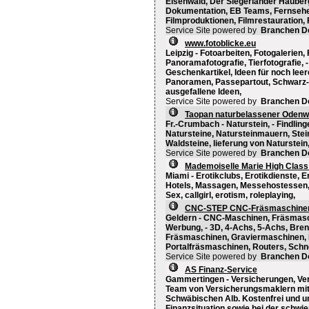
Eisenwald, Der Siegerländer Hauber
Dokumentation, EB Teams, Fernsehen
Filmproduktionen, Filmrestauration,
Service Site powered by
Branchen D
www.fotoblicke.eu
Leipzig - Fotoarbeiten, Fotogalerien
Panoramafotografie, Tierfotografie, 
Geschenkartikel, Ideen für noch leer
Panoramen, Passepartout, Schwarz-
ausgefallene Ideen,
Service Site powered by
Branchen D
Taopan naturbelassener Odenwa
Fr.-Crumbach - Naturstein, - Findlin
Natursteine, Natursteinmauern, Stein
Waldsteine, lieferung von Naturstein
Service Site powered by
Branchen D
Mademoiselle Marie High Class 
Miami - Erotikclubs, Erotikdienste, 
Hotels, Massagen, Messehostessen, -
Sex, callgirl, erotism, roleplaying,
CNC-STEP CNC-Fräsmaschinen,
Geldern - CNC-Maschinen, Fräsmasc
Werbung, - 3D, 4-Achs, 5-Achs, Bren
Fräsmaschinen, Graviermaschinen, I
Portalfräsmaschinen, Routers, Schne
Service Site powered by
Branchen D
AS Finanz-Service
Gammertingen - Versicherungen, Ver
Team von Versicherungsmaklern mit 
Schwäbischen Alb. Kostenfrei und unv
Finanzsituation sowie bei der schwi