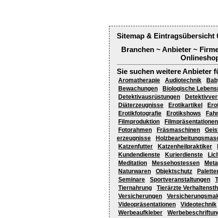
Sitemap & Eintragsübersicht 
Branchen ~ Anbieter ~ Firm
Onlineshop
Sie suchen weitere Anbieter f
Aromatherapie
Audiotechnik
Bab
Bewachungen
Biologische Lebensm
Detektivausrüstungen
Detektivve
Diäterzeugnisse
Erotikartikel
Ero
Erotikfotografie
Erotikshows
Fah
Filmproduktion
Filmpräsentationen
Fotorahmen
Fräsmaschinen
Geis
erzeugnisse
Holzbearbeitungsmas
Katzenfutter
Katzenheilpraktiker
Kundendienste
Kurierdienste
Lic
Meditation
Messehostessen
Meta
Naturwaren
Objektschutz
Palette
Seminare
Sportveranstaltungen
T
Tiernahrung
Tierärzte Verhaltenst
Versicherungen
Versicherungsmak
Videopräsentationen
Videotechnik
Werbeaufkleber
Werbebeschriftun