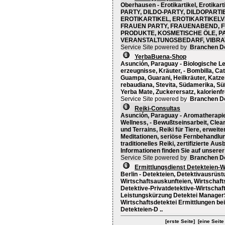
Oberhausen - Erotikartikel, Erotikar
PARTY, DILDO-PARTY, DILDOPARTIE
EROTIKARTIKEL, EROTIKARTIKEL
FRAUEN PARTY, FRAUENABEND, F
PRODUKTE, KOSMETISCHE ÖLE, PA
VERANSTALTUNGSBEDARF, VIBRAT
Service Site powered by
Branchen D
YerbaBuena-Shop
Asunción, Paraguay - Biologische Le
erzeugnisse, Kräuter, - Bombilla, Ca
Guampa, Guarani, Heilkräuter, Katzen
rebaudiana, Stevita, Südamerika, Sü
Yerba Mate, Zuckerersatz, kalorienfr
Service Site powered by
Branchen D
Reiki-Consultas
Asunción, Paraguay - Aromatherapie,
Wellness, - Bewußtseinsarbeit, Cle
und Terrains, Reiki für Tiere, erweit
Meditationen, seriöse Fernbehandlun
traditionelles Reiki, zertifizierte A
Informationen finden Sie auf unsere
Service Site powered by
Branchen D
Ermittlungsdienst Detekteien-
Berlin - Detekteien, Detektivausrüst
Wirtschaftsauskunfteien, Wirtschafts
Detektive-Privatdetektive-Wirtscha
Leistungskürzung Detektei ManagerS
Wirtschaftsdetektei Ermittlungen 
Detekteien-D ..
[erste Seite]
[eine Seite