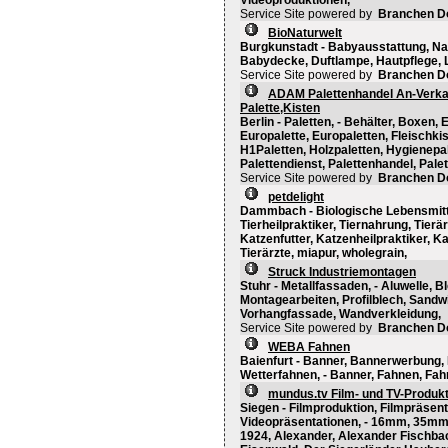
Videoproduktionen,
Service Site powered by
Branchen D
BioNaturwelt
Burgkunstadt - Babyausstattung, Nat
Babydecke, Duftlampe, Hautpflege, 
Service Site powered by
Branchen D
ADAM Palettenhandel An-Verkau
Palette,Kisten
Berlin - Paletten, - Behälter, Boxen,
Europalette, Europaletten, Fleischkis
H1Paletten, Holzpaletten, Hygienepale
Palettendienst, Palettenhandel, Pale
Service Site powered by
Branchen D
petdelight
Dammbach - Biologische Lebensmittel
Tierheilpraktiker, Tiernahrung, Tierä
Katzenfutter, Katzenheilpraktiker, K
Tierärzte, miapur, wholegrain,
Struck Industriemontagen
Stuhr - Metallfassaden, - Aluwelle, 
Montagearbeiten, Profilblech, Sandw
Vorhangfassade, Wandverkleidung,
Service Site powered by
Branchen D
WEBA Fahnen
Baienfurt - Banner, Bannerwerbung,
Wetterfahnen, - Banner, Fahnen, Fah
mundus.tv Film- und TV-Produkt
Siegen - Filmproduktion, Filmpräsen
Videopräsentationen, - 16mm, 35mm,
1924, Alexander, Alexander Fischba