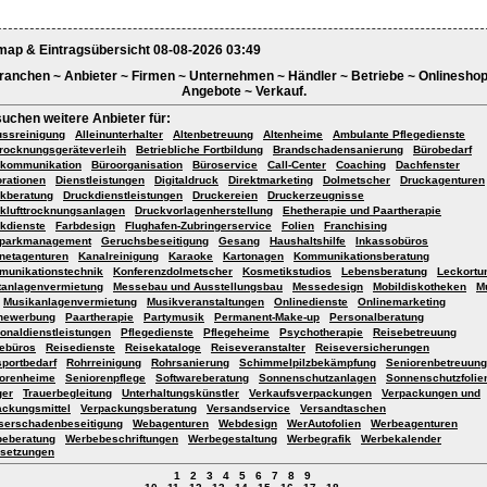
map & Eintragsübersicht 08-08-2026 03:49
ranchen ~ Anbieter ~ Firmen ~ Unternehmen ~ Händler ~ Betriebe ~ Onlineshop
Angebote ~ Verkauf.
suchen weitere Anbieter für:
ussreinigung
Alleinunterhalter
Altenbetreuung
Altenheime
Ambulante Pflegedienste
rocknungsgeräteverleih
Betriebliche Fortbildung
Brandschadensanierung
Bürobedarf
okommunikation
Büroorganisation
Büroservice
Call-Center
Coaching
Dachfenster
rationen
Dienstleistungen
Digitaldruck
Direktmarketing
Dolmetscher
Druckagenturen
kberatung
Druckdienstleistungen
Druckereien
Druckerzeugnisse
klufttrocknungsanlagen
Druckvorlagenherstellung
Ehetherapie und Paartherapie
ikdienste
Farbdesign
Flughafen-Zubringerservice
Folien
Franchising
rparkmanagement
Geruchsbeseitigung
Gesang
Haushaltshilfe
Inkassobüros
rnetagenturen
Kanalreinigung
Karaoke
Kartonagen
Kommunikationsberatung
unikationstechnik
Konferenzdolmetscher
Kosmetikstudios
Lebensberatung
Leckortu
tanlagenvermietung
Messebau und Ausstellungsbau
Messedesign
Mobildiskotheken
M
Musikanlagenvermietung
Musikveranstaltungen
Onlinedienste
Onlinemarketing
newerbung
Paartherapie
Partymusik
Permanent-Make-up
Personalberatung
onaldienstleistungen
Pflegedienste
Pflegeheime
Psychotherapie
Reisebetreuung
ebüros
Reisedienste
Reisekataloge
Reiseveranstalter
Reiseversicherungen
sportbedarf
Rohrreinigung
Rohrsanierung
Schimmelpilzbekämpfung
Seniorenbetreuung
orenheime
Seniorenpflege
Softwareberatung
Sonnenschutzanlagen
Sonnenschutzfolie
ger
Trauerbegleitung
Unterhaltungskünstler
Verkaufsverpackungen
Verpackungen und
ackungsmittel
Verpackungsberatung
Versandservice
Versandtaschen
erschadenbeseitigung
Webagenturen
Webdesign
WerAutofolien
Werbeagenturen
eberatung
Werbebeschriftungen
Werbegestaltung
Werbegrafik
Werbekalender
setzungen
1
2
3
4
5
6
7
8
9