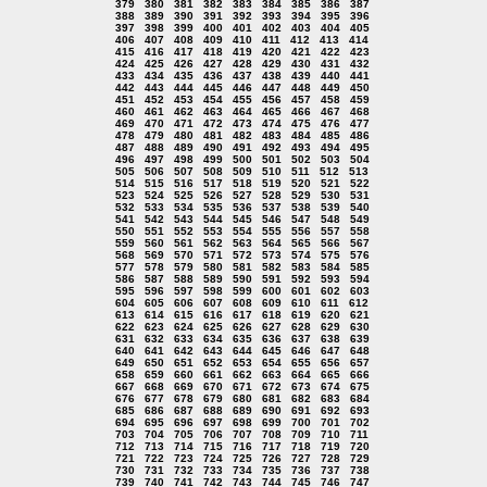
379
380
381
382
383
384
385
386
387
388
389
390
391
392
393
394
395
396
397
398
399
400
401
402
403
404
405
406
407
408
409
410
411
412
413
414
415
416
417
418
419
420
421
422
423
424
425
426
427
428
429
430
431
432
433
434
435
436
437
438
439
440
441
442
443
444
445
446
447
448
449
450
451
452
453
454
455
456
457
458
459
460
461
462
463
464
465
466
467
468
469
470
471
472
473
474
475
476
477
478
479
480
481
482
483
484
485
486
487
488
489
490
491
492
493
494
495
496
497
498
499
500
501
502
503
504
505
506
507
508
509
510
511
512
513
514
515
516
517
518
519
520
521
522
523
524
525
526
527
528
529
530
531
532
533
534
535
536
537
538
539
540
541
542
543
544
545
546
547
548
549
550
551
552
553
554
555
556
557
558
559
560
561
562
563
564
565
566
567
568
569
570
571
572
573
574
575
576
577
578
579
580
581
582
583
584
585
586
587
588
589
590
591
592
593
594
595
596
597
598
599
600
601
602
603
604
605
606
607
608
609
610
611
612
613
614
615
616
617
618
619
620
621
622
623
624
625
626
627
628
629
630
631
632
633
634
635
636
637
638
639
640
641
642
643
644
645
646
647
648
649
650
651
652
653
654
655
656
657
658
659
660
661
662
663
664
665
666
667
668
669
670
671
672
673
674
675
676
677
678
679
680
681
682
683
684
685
686
687
688
689
690
691
692
693
694
695
696
697
698
699
700
701
702
703
704
705
706
707
708
709
710
711
712
713
714
715
716
717
718
719
720
721
722
723
724
725
726
727
728
729
730
731
732
733
734
735
736
737
738
739
740
741
742
743
744
745
746
747