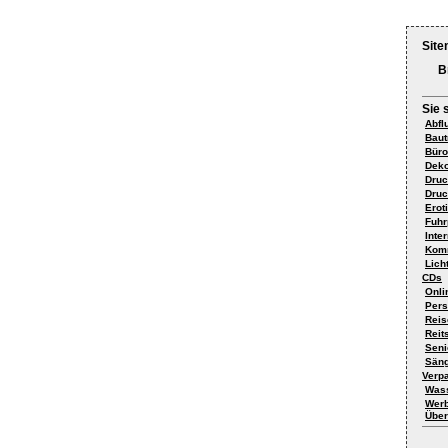
Site
B
Sie 
Abfl
Baut
Bür
Deko
Druc
Druc
Erot
Fuh
Inte
Komm
Lich
CDs
Onli
Pers
Reis
Reit
Seni
Sän
Verp
Wass
Werb
Über