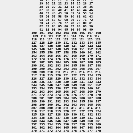
10
11
12
13
14
15
16
17
18
19
20
21
22
23
24
25
26
27
28
29
30
31
32
33
34
35
36
37
38
39
40
41
42
43
44
45
46
47
48
49
50
51
52
53
54
55
56
57
58
59
60
61
62
63
64
65
66
67
68
69
70
71
72
73
74
75
76
77
78
79
80
81
82
83
84
85
86
87
88
89
90
91
92
93
94
95
96
97
98
99
100
101
102
103
104
105
106
107
108
109
110
111
112
113
114
115
116
117
118
119
120
121
122
123
124
125
126
127
128
129
130
131
132
133
134
135
136
137
138
139
140
141
142
143
144
145
146
147
148
149
150
151
152
153
154
155
156
157
158
159
160
161
162
163
164
165
166
167
168
169
170
171
172
173
174
175
176
177
178
179
180
181
182
183
184
185
186
187
188
189
190
191
192
193
194
195
196
197
198
199
200
201
202
203
204
205
206
207
208
209
210
211
212
213
214
215
216
217
218
219
220
221
222
223
224
225
226
227
228
229
230
231
232
233
234
235
236
237
238
239
240
241
242
243
244
245
246
247
248
249
250
251
252
253
254
255
256
257
258
259
260
261
262
263
264
265
266
267
268
269
270
271
272
273
274
275
276
277
278
279
280
281
282
283
284
285
286
287
288
289
290
291
292
293
294
295
296
297
298
299
300
301
302
303
304
305
306
307
308
309
310
311
312
313
314
315
316
317
318
319
320
321
322
323
324
325
326
327
328
329
330
331
332
333
334
335
336
337
338
339
340
341
342
343
344
345
346
347
348
349
350
351
352
353
354
355
356
357
358
359
360
361
362
363
364
365
366
367
368
369
370
371
372
373
374
375
376
377
378