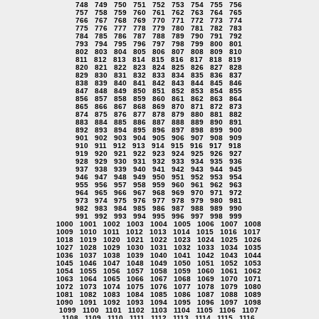
748
749
750
751
752
753
754
755
756
757
758
759
760
761
762
763
764
765
766
767
768
769
770
771
772
773
774
775
776
777
778
779
780
781
782
783
784
785
786
787
788
789
790
791
792
793
794
795
796
797
798
799
800
801
802
803
804
805
806
807
808
809
810
811
812
813
814
815
816
817
818
819
820
821
822
823
824
825
826
827
828
829
830
831
832
833
834
835
836
837
838
839
840
841
842
843
844
845
846
847
848
849
850
851
852
853
854
855
856
857
858
859
860
861
862
863
864
865
866
867
868
869
870
871
872
873
874
875
876
877
878
879
880
881
882
883
884
885
886
887
888
889
890
891
892
893
894
895
896
897
898
899
900
901
902
903
904
905
906
907
908
909
910
911
912
913
914
915
916
917
918
919
920
921
922
923
924
925
926
927
928
929
930
931
932
933
934
935
936
937
938
939
940
941
942
943
944
945
946
947
948
949
950
951
952
953
954
955
956
957
958
959
960
961
962
963
964
965
966
967
968
969
970
971
972
973
974
975
976
977
978
979
980
981
982
983
984
985
986
987
988
989
990
991
992
993
994
995
996
997
998
999
1000
1001
1002
1003
1004
1005
1006
1007
1008
1009
1010
1011
1012
1013
1014
1015
1016
1017
1018
1019
1020
1021
1022
1023
1024
1025
1026
1027
1028
1029
1030
1031
1032
1033
1034
1035
1036
1037
1038
1039
1040
1041
1042
1043
1044
1045
1046
1047
1048
1049
1050
1051
1052
1053
1054
1055
1056
1057
1058
1059
1060
1061
1062
1063
1064
1065
1066
1067
1068
1069
1070
1071
1072
1073
1074
1075
1076
1077
1078
1079
1080
1081
1082
1083
1084
1085
1086
1087
1088
1089
1090
1091
1092
1093
1094
1095
1096
1097
1098
1099
1100
1101
1102
1103
1104
1105
1106
1107
1108
1109
1110
1111
1112
1113
1114
1115
1116