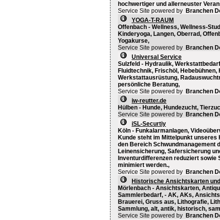
hochwertiger und allerneuster Veran
Service Site powered by
Branchen D
YOGA-T-RAUM
Offenbach - Wellness, Wellness-Stud
Kinderyoga, Langen, Oberrad, Offe
Yogakurse,
Service Site powered by
Branchen D
Universal Service
Sulzfeld - Hydraulik, Werkstattbedarf
Fluidtechnik, Frischöl, Hebebühnen
Werkstattausrüstung, Radauswuchtm
persönliche Beratung,
Service Site powered by
Branchen D
iw-reutter.de
Hülben - Hunde, Hundezucht, Tierzuch
Service Site powered by
Branchen D
iSL-Securtiy
Köln - Funkalarmanlagen, Videoübe
Kunde steht im Mittelpunkt unseres 
den Bereich Schwundmanagement du
Leinensicherung, Safersicherung u
Inventurdifferenzen reduziert sowie
minimiert werden.,
Service Site powered by
Branchen D
Historische Ansichtskarten und
Mörlenbach - Ansichtskarten, Antiqua
Sammlerbedarf, - AK, AKs, Ansichtska
Brauerei, Gruss aus, Lithografie, Li
Sammlung, alt, antik, historisch, sam
Service Site powered by
Branchen D