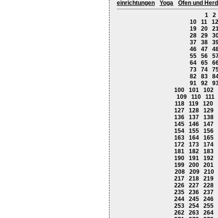
einrichtungen
Yoga
Öfen und Her
1
2
10
11
1
19
20
2
28
29
3
37
38
3
46
47
4
55
56
5
64
65
6
73
74
7
82
83
8
91
92
9
100
101
102
109
110
111
118
119
120
127
128
129
136
137
138
145
146
147
154
155
156
163
164
165
172
173
174
181
182
183
190
191
192
199
200
201
208
209
210
217
218
219
226
227
228
235
236
237
244
245
246
253
254
255
262
263
264