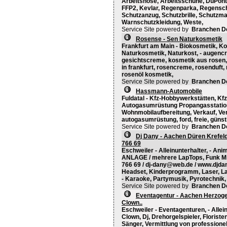
Arbeitshose, Arbeitsschuhe, DuPont
FFP2, Kevlar, Regenparka, Regensc
Schutzanzug, Schutzbrille, Schutzm
Warnschutzkleidung, Weste,
Service Site powered by
Branchen D
Rosense - Sen Naturkosmetik
Frankfurt am Main - Biokosmetik, Ko
Naturkosmetik, Naturkost, - augencr
gesichtscreme, kosmetik aus rosen, 
in frankfurt, rosencreme, rosenduft
rosenöl kosmetik,
Service Site powered by
Branchen D
Hassmann-Automobile
Fuldatal - Kfz-Hobbywerkstätten, Kfz
Autogasumrüstung Propangasstation
Wohnmobilaufbereitung, Verkauf, Ve
autogasumrüstung, ford, freie, günsti
Service Site powered by
Branchen D
Dj Dany - Aachen Düren Krefel
766 69
Eschweiler - Alleinunterhalter, - An
ANLAGE / mehrere LapTops, Funk Mik
766 69 / dj-dany@web.de / www.djda
Headset, Kinderprogramm, Laser, La
- Karaoke, Partymusik, Pyrotechnik, S
Service Site powered by
Branchen D
Eventagentur - Aachen Herzogenr
Clown..
Eschweiler - Eventagenturen, - Allei
Clown, Dj, Drehorgelspieler, Floriste
Sänger, Vermittlung von professionel