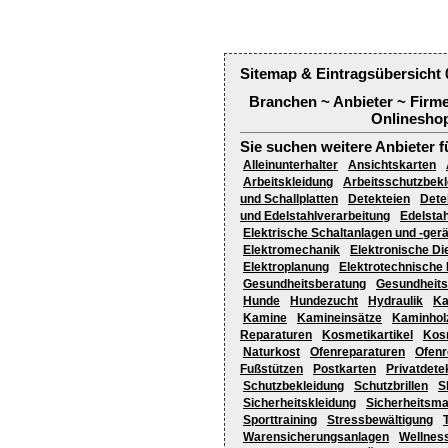
Sitemap & Eintragsübersicht 
Branchen ~ Anbieter ~ Firm
Onlineshop
Sie suchen weitere Anbieter f
Alleinunterhalter
Ansichtskarten
Arbeitskleidung
Arbeitsschutzbekl
und Schallplatten
Detekteien
Dete
und Edelstahlverarbeitung
Edelstah
Elektrische Schaltanlagen und -ger
Elektromechanik
Elektronische Di
Elektroplanung
Elektrotechnische
Gesundheitsberatung
Gesundheits
Hunde
Hundezucht
Hydraulik
Ka
Kamine
Kamineinsätze
Kaminhol
Reparaturen
Kosmetikartikel
Kos
Naturkost
Ofenreparaturen
Ofenr
Fußstützen
Postkarten
Privatdete
Schutzbekleidung
Schutzbrillen
S
Sicherheitskleidung
Sicherheitsm
Sporttraining
Stressbewältigung
Warensicherungsanlagen
Wellnes