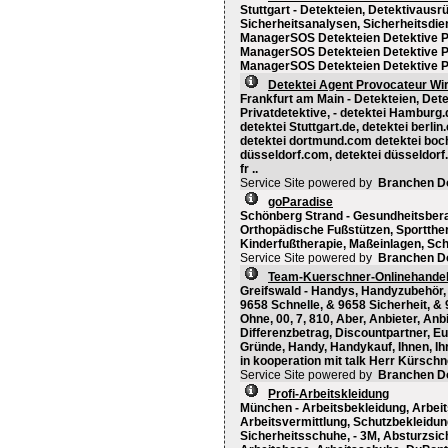
Stuttgart - Detekteien, Detektivausr
Sicherheitsanalysen, Sicherheitsdi
ManagerSOS Detekteien Detektive Pr
ManagerSOS Detekteien Detektive Pri
ManagerSOS Detekteien Detektive Pri
Detektei Agent Provocateur Wi
Frankfurt am Main - Detekteien, Det
Privatdetektive, - detektei Hamburg.
detektei Stuttgart.de, detektei berli
detektei dortmund.com detektei boch
düsseldorf.com, detektei düsseldorf.
fr ..
Service Site powered by
Branchen D
goParadise
Schönberg Strand - Gesundheitsbera
Orthopädische Fußstützen, Sportthera
Kinderfußtherapie, Maßeinlagen, Sc
Service Site powered by
Branchen D
Team-Kuerschner-Onlinehande
Greifswald - Handys, Handyzubehör,
9658 Schnelle, & 9658 Sicherheit, & 
Ohne, 00, 7, 810, Aber, Anbieter, An
Differenzbetrag, Discountpartner, Eu
Gründe, Handy, Handykauf, Ihnen, I
in kooperation mit talk Herr Kürschn
Service Site powered by
Branchen D
Profi-Arbeitskleidung
München - Arbeitsbekleidung, Arbeit
Arbeitsvermittlung, Schutzbekleidung
Sicherheitsschuhe, - 3M, Absturzsi