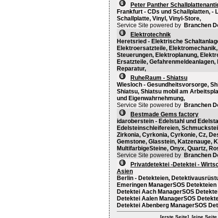
Peter Panther Schallplattenanti
Frankfurt - CDs und Schallplatten, -
Schallplatte, Vinyl, Vinyl-Store,
Service Site powered by
Branchen D
Elektrotechnik
Heretsried - Elektrische Schaltanlag
Elektroersatzteile, Elektromechanik,
Steuerungen, Elektroplanung, Elekt
Ersatzteile, Gefahrenmeldeanlagen,
Reparatur,
RuheRaum - Shiatsu
Wiesloch - Gesundheitsvorsorge, Shi
Shiatsu, Shiatsu mobil am Arbeitspl
und Eigenwahrnehmung,
Service Site powered by
Branchen D
Bestmade Gems factory
idaroberstein - Edelstahl und Edelst
Edelsteinschleifereien, Schmuckstein
Zirkonia, Cyrkonia, Cyrkonie, Cz, Des
Gemstone, Glasstein, Katzenauge, K
MultifarbigeSteine, Onyx, Quartz, 
Service Site powered by
Branchen D
Privatdetektei -Detektei - Wir
Asien
Berlin - Detekteien, Detektivausrüst
Emeringen ManagerSOS Detekteien De
Detektei Aach ManagerSOS Detekteie
Detektei Aalen ManagerSOS Detekteie
Detektei Abenberg ManagerSOS Detek
[erste Seite]
[eine Seite