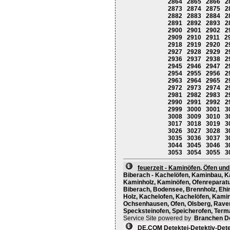
2864
2865
2866
2
2873
2874
2875
2
2882
2883
2884
2
2891
2892
2893
2
2900
2901
2902
2
2909
2910
2911
2
2918
2919
2920
2
2927
2928
2929
2
2936
2937
2938
2
2945
2946
2947
2
2954
2955
2956
2
2963
2964
2965
2
2972
2973
2974
2
2981
2982
2983
2
2990
2991
2992
2
2999
3000
3001
3
3008
3009
3010
3
3017
3018
3019
3
3026
3027
3028
3
3035
3036
3037
3
3044
3045
3046
3
3053
3054
3055
3
feuerzeit - Kaminöfen, Öfen un
Biberach - Kachelöfen, Kaminbau, K
Kaminholz, Kaminöfen, Ofenreparatu
Biberach, Bodensee, Brennholz, Ehin
Holz, Kachelofen, Kachelöfen, Kami
Ochsenhausen, Ofen, Olsberg, Raven
Specksteinofen, Speicherofen, Term
Service Site powered by
Branchen D
DE.COM Detektei-Detektiv-Detek