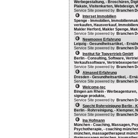
Werbegestaltung, - Broschüren, Digita
Plakate, Visitenkarten, Webdesign, 
Service Site powered by
Branchen D
Interset Immobilien
Spenge - Immobilien, Immobilienmakl
verkaufen, Hausverkauf, Immobilienm
Makler Herford, Makler Spenge, Makl
Service Site powered by
Branchen D
Newmoove Erfahrung
Leipzig - Gesundheitsartikel, - Ernä
Service Site powered by
Branchen D
Institut für Topvertrieb GmbH
Berlin - Consulting, Software, Vertri
Verkaufssoftware, Vertriebsexperten,
Service Site powered by
Branchen D
Almased Erfahrung
Dresden - Gesundheitsartikel, - Ern
Service Site powered by
Branchen D
Welcome-tec
Bingen am Rhein - Werbeagenturen, - d
signage produkte,
Service Site powered by
Branchen D
Specht Rohrreinigung Berlin - 
Berlin - Rohrreinigung, - Klempner, N
Service Site powered by
Branchen D
Ina Hofmann
München - Coaching, Massagen, Psy
Psychotherapie, - coaching münche
münchen, massagetherapeut münche
thaimassagen münchen, traumather