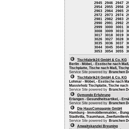
2945
2946
2947
2
2954
2955
2956
2
2963
2964
2965
2
2972
2973
2974
2
2981
2982
2983
2
2990
2991
2992
2
2999
3000
3001
3
3008
3009
3010
3
3017
3018
3019
3
3026
3027
3028
3
3035
3036
3037
3
3044
3045
3046
3
3053
3054
3055
3
Tischfabrik24 GmbH & Co. KG
Berlin - Möbel, - Esstische nach Ma
Tischplatte, Tische nach Maß, Tisch
Service Site powered by
Branchen D
Tischfabrik24 GmbH & Co. KG
Lohmar - Möbel, - Esstische nach Ma
Massivholz Tischplatte, Tische nach
Service Site powered by
Branchen D
Gymondo Erfahrung
Erlangen - Gesundheitsartikel, - Ern
Service Site powered by
Branchen D
Die HausCompagnie GmbH
Hamburg - Immobilienmakler, - Bung
Stadtvilla, Traumhaus, Zweifamilienh
Service Site powered by
Branchen D
Anwaltskanzlei Breuning