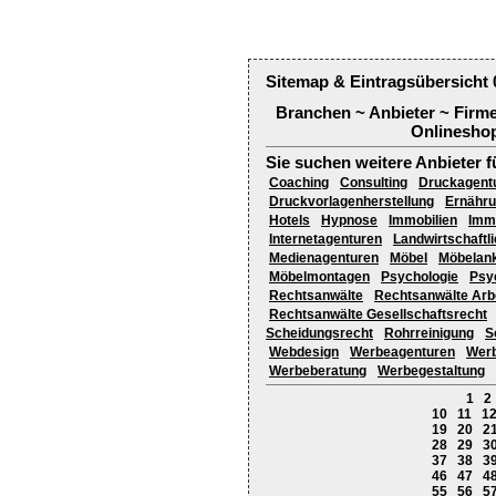
Sitemap & Eintragsübersicht 
Branchen ~ Anbieter ~ Firm
Onlineshop
Sie suchen weitere Anbieter f
Coaching
Consulting
Druckagent
Druckvorlagenherstellung
Ernähru
Hotels
Hypnose
Immobilien
Imm
Internetagenturen
Landwirtschaftl
Medienagenturen
Möbel
Möbelank
Möbelmontagen
Psychologie
Psy
Rechtsanwälte
Rechtsanwälte Arb
Rechtsanwälte Gesellschaftsrecht
Scheidungsrecht
Rohrreinigung
S
Webdesign
Werbeagenturen
Werb
Werbeberatung
Werbegestaltung
1
2
10
11
1
19
20
2
28
29
3
37
38
3
46
47
4
55
56
5