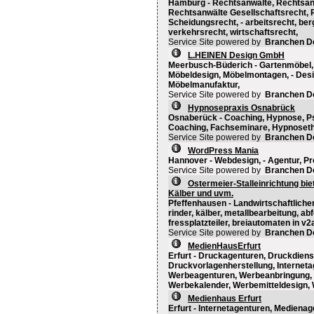
Hamburg - Rechtsanwälte, Rechtsanw
Rechtsanwälte Gesellschaftsrecht,
Scheidungsrecht, - arbeitsrecht, ber
verkehrsrecht, wirtschaftsrecht,
Service Site powered by
Branchen D
L.HEINEN Design GmbH
Meerbusch-Büderich - Gartenmöbel,
Möbeldesign, Möbelmontagen, - Desi
Möbelmanufaktur,
Service Site powered by
Branchen D
Hypnosepraxis Osnabrück
Osnaberück - Coaching, Hypnose, Ps
Coaching, Fachseminare, Hypnoseth
Service Site powered by
Branchen D
WordPress Mania
Hannover - Webdesign, - Agentur, 
Service Site powered by
Branchen D
Ostermeier-Stalleinrichtung biet
Kälber und uvm.
Pfeffenhausen - Landwirtschaftlicher 
rinder, kälber, metallbearbeitung, a
fressplatzteiler, breiautomaten in 
Service Site powered by
Branchen D
MedienHausErfurt
Erfurt - Druckagenturen, Druckdien
Druckvorlagenherstellung, Internet
Werbeagenturen, Werbeanbringung, 
Werbekalender, Werbemitteldesign, 
Medienhaus Erfurt
Erfurt - Internetagenturen, Medien