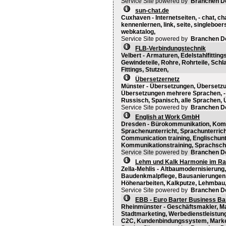
Service Site powered by
Branchen D
sun-chat.de
Cuxhaven - Internetseiten, - chat, ch
kennenlernen, link, seite, singleboer
webkatalog,
Service Site powered by
Branchen D
FLB-Verbindungstechnik
Velbert - Armaturen, Edelstahlfittings
Gewindeteile, Rohre, Rohrteile, Sch
Fittings, Stutzen,
Übersetzernetz
Münster - Übersetzungen, Übersetzu
Übersetzungen mehrere Sprachen, - D
Russisch, Spanisch, alle Sprachen, 
Service Site powered by
Branchen D
English at Work GmbH
Dresden - Bürokommunikation, Komm
Sprachenunterricht, Sprachunterricht
Communication training, Englischunt
Kommunikationstraining, Sprachschule
Service Site powered by
Branchen D
Lehm und Kalk Harmonie im R
Zella-Mehlis - Altbaumodernisierung
Baudenkmalpflege, Bausanierungen,
Höhenarbeiten, Kalkputze, Lehmbau
Service Site powered by
Branchen D
EBB - Euro Barter Business B
Rheinmünster - Geschäftsmakler, Ma
Stadtmarketing, Werbedienstleistung
C2C, Kundenbindungssystem, Market