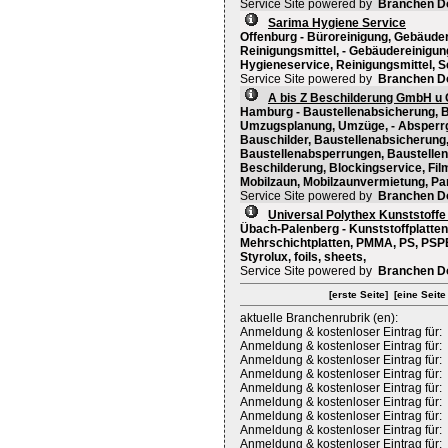
Service Site powered by
Branchen D
Sarima Hygiene Service
Offenburg - Büroreinigung, Gebäuder
Reinigungsmittel, - Gebäudereinigu
Hygieneservice, Reinigungsmittel, S
Service Site powered by
Branchen D
A bis Z Beschilderung GmbH u
Hamburg - Baustellenabsicherung, 
Umzugsplanung, Umzüge, - Absperrgi
Bauschilder, Baustellenabsicherung
Baustellenabsperrungen, Baustelle
Beschilderung, Blockingservice, Fil
Mobilzaun, Mobilzaunvermietung, Par
Service Site powered by
Branchen D
Universal Polythex Kunststoff
Übach-Palenberg - Kunststoffplatten,
Mehrschichtplatten, PMMA, PS, PSPE, 
Styrolux, foils, sheets,
Service Site powered by
Branchen D
[erste Seite]
[eine Seite
aktuelle Branchenrubrik (en):
Anmeldung & kostenloser Eintrag für:
Anmeldung & kostenloser Eintrag für:
Anmeldung & kostenloser Eintrag für:
Anmeldung & kostenloser Eintrag für:
Anmeldung & kostenloser Eintrag für:
Anmeldung & kostenloser Eintrag für:
Anmeldung & kostenloser Eintrag für:
Anmeldung & kostenloser Eintrag für:
Anmeldung & kostenloser Eintrag für: