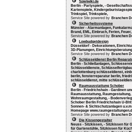
Spielwiki.de
Berlin - Partyspiele, - Gesellschafts
Kartenspiele, Kindergeburtstagsspiel
Trinkspiel, Trinkspiele,
Service Site powered by
Branchen D
Sicherheitssysteme
Münster - Alarmanlagen, Funkalarma
Brand, EML, Einbruch, Ferien, Feuer
Service Site powered by
Branchen D
Lowbudgetdesign
Düsseldorf - Dekorationen, Einrich
3D-Planungen, Einrichtungsberatun
Service Site powered by
Branchen D
Schlüsseldienst Berlin Reparat
Berlin - Schließanlagen, Schlossere
Schlüsseldienste, Schlüsselfertigbau,
charlottenburg schlüsseldienst, ein
berlin, fensterreparatur berlin, frie
schlüsseldienst, mitte schlüsseldiens
Raumausstattung Schober
Berlin - Friedrichshain - Gardinen u
Raumausstattung, Raumgestaltung, 
Wohnraumgestaltung, - Bodenverleg
Schober Berlin Friedrichshain U-Bhf.
Sonnen- & Sichtschutzanlagen u.v.m.
Homepage www.raumgestaltungen.de/.
Service Site powered by
Branchen D
Die Kissengestalter
Neuss - Sitzkissen, - Sitzkissen für
für Gartenstühle, Sitzkissen für Kü