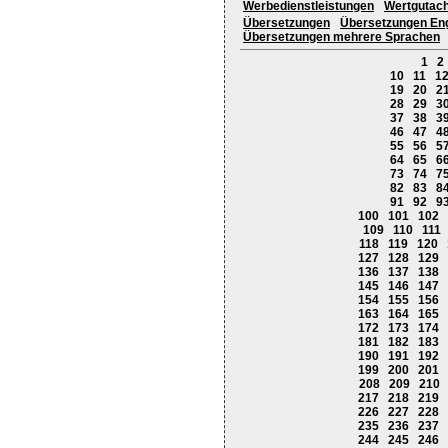
Werbedienstleistungen
Wertgutac
Übersetzungen
Übersetzungen Eng
Übersetzungen mehrere Sprachen
1
2
10
11
1
19
20
2
28
29
3
37
38
3
46
47
4
55
56
5
64
65
6
73
74
7
82
83
8
91
92
9
100
101
102
109
110
111
118
119
120
127
128
129
136
137
138
145
146
147
154
155
156
163
164
165
172
173
174
181
182
183
190
191
192
199
200
201
208
209
210
217
218
219
226
227
228
235
236
237
244
245
246