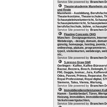
Service Site powered by
Branchen D
Theaterakademie Mannheim staa
und Regie
Mannheim - Ausbildung, Berufsfachs
Theaterkostüme, Theaterschulen, The
Schauspieleinzelunterricht, Schaus
Schauspielunterricht, Schauspielwor
berufsfachschule, bühne, schauspiel,
Service Site powered by
Branchen D
Floating Concepts OHG
München - Designagenturen, Interne
Webdesign, - design, domain, domains,
günstig, homepage, hosting, joomla
onlineshop, plakate, programmierer, re
typo3, visitenkarten, webdesign, we
xtc,
Service Site powered by
Branchen D
S.presso Graw GbR
Gerlingen - Kaffee, Kaffee-Büroservi
Bazzar, Bezzera, Bosch, Delonghi, E
F90, Gaggia, Isomac, Jura, Kaffeevo
Odea, Pavoni, Primea, Reparatur, Re
Royal Professional, Royal digital, S7
Siemens, Talea, Vienna, Wartung,
Service Site powered by
Branchen D
Immobiliendienstleistungen Ku
Hamm - Sanitärbedarf, Türen, Wertg
Heizung, Immobilien, Immobilienbewe
Verkehrswertgutachten,
Service Site powered by
Branchen D