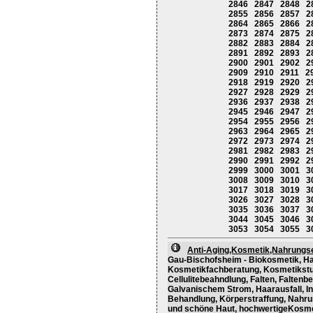
2846
2847
2848
2
2855
2856
2857
2
2864
2865
2866
2
2873
2874
2875
2
2882
2883
2884
2
2891
2892
2893
2
2900
2901
2902
2
2909
2910
2911
2
2918
2919
2920
2
2927
2928
2929
2
2936
2937
2938
2
2945
2946
2947
2
2954
2955
2956
2
2963
2964
2965
2
2972
2973
2974
2
2981
2982
2983
2
2990
2991
2992
2
2999
3000
3001
3
3008
3009
3010
3
3017
3018
3019
3
3026
3027
3028
3
3035
3036
3037
3
3044
3045
3046
3
3053
3054
3055
3
Anti-Aging,Kosmetik,Nahrungs
Gau-Bischofsheim - Biokosmetik, Hau
Kosmetikfachberatung, Kosmetikstud
Cellulitebeahndlung, Falten, Falten
Galvanischem Strom, Haarausfall, In
Behandlung, Körperstraffung, Nahru
und schöne Haut, hochwertigeKosmet