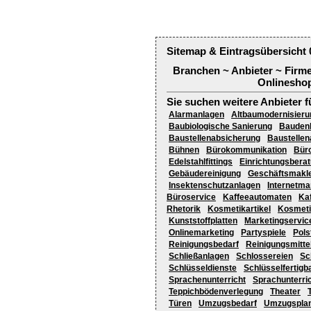
Sitemap & Eintragsübersicht 
Branchen ~ Anbieter ~ Firm
Onlineshop
Sie suchen weitere Anbieter f
Alarmanlagen
Altbaumodernisieru
Baubiologische Sanierung
Bauden
Baustellenabsicherung
Baustelle
Bühnen
Bürokommunikation
Büro
Edelstahlfittings
Einrichtungsbera
Gebäudereinigung
Geschäftsmakl
Insektenschutzanlagen
Internetma
Büroservice
Kaffeeautomaten
Ka
Rhetorik
Kosmetikartikel
Kosmeti
Kunststoffplatten
Marketingservic
Onlinemarketing
Partyspiele
Pols
Reinigungsbedarf
Reinigungsmitte
Schließanlagen
Schlossereien
Sc
Schlüsseldienste
Schlüsselfertigb
Sprachenunterricht
Sprachunterri
Teppichbödenverlegung
Theater
Türen
Umzugsbedarf
Umzugspla