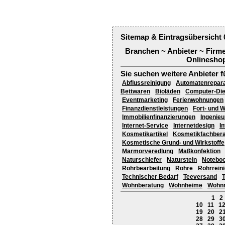
Sitemap & Eintragsübersicht 
Branchen ~ Anbieter ~ Firm
Onlineshop
Sie suchen weitere Anbieter f
Abflussreinigung
Automatenrepar
Bettwaren
Bioläden
Computer-Die
Eventmarketing
Ferienwohnungen
Finanzdienstleistungen
Fort- und W
Immobilienfinanzierungen
Ingenie
Internet-Service
Internetdesign
I
Kosmetikartikel
Kosmetikfachber
Kosmetische Grund- und Wirkstoffe
Marmorveredlung
Maßkonfektion
Naturschiefer
Naturstein
Notebo
Rohrbearbeitung
Rohre
Rohrrein
Technischer Bedarf
Teeversand
T
Wohnberatung
Wohnheime
Wohnr
1
2
10
11
1
19
20
2
28
29
3