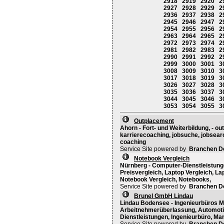
2918
2919
2920
2
2927
2928
2929
2
2936
2937
2938
2
2945
2946
2947
2
2954
2955
2956
2
2963
2964
2965
2
2972
2973
2974
2
2981
2982
2983
2
2990
2991
2992
2
2999
3000
3001
3
3008
3009
3010
3
3017
3018
3019
3
3026
3027
3028
3
3035
3036
3037
3
3044
3045
3046
3
3053
3054
3055
3
Outplacement
Ahorn - Fort- und Weiterbildung, - 
karrierecoaching, jobsuche, jobsearc
coaching
Service Site powered by
Branchen D
Notebook Vergleich
Nürnberg - Computer-Dienstleistung
Preisvergleich, Laptop Vergleich, La
Notebook Vergleich, Notebooks,
Service Site powered by
Branchen D
Brunel GmbH Lindau
Lindau Bodensee - Ingenieurbüros M
Arbeitnehmerüberlassung, Automotiv
Dienstleistungen, Ingenieurbüro, M