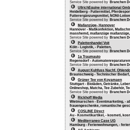
Service Site powered by
Branchen D
UllrichEquine international Gm
Heidelberg - Futtermittel, Pferdespor
Futterergänzungsmittel, NONI-Lotion,
Service Site powered by
Branchen D
Maßanzüge- Hannover
Hannover - Maßkonfektion, Maßschne
masshemd, maßanzüge maßanzüge
Service Site powered by
Branchen D
Palettenhandel Voit
Köln - Logistik, - Paletten,
Service Site powered by
Branchen D
1a Traumauto
Regensdorf - Automatenreparaturen,
Service Site powered by
Branchen D
August Kuhfuss Nachf. Ohlend
Braunschweig - Technischer Bedarf, 
Grüner Tee von Koyamaen
Stuttgart - Bioläden, Getränke, Lebe
Onlineshop, Matcha, Tee Zubehör, Te
Service Site powered by
Branchen D
Rickhoff Media
Wietmarschen - Eventmarketing, - 
frauengeschenke, romantische ges
COSLINE Direct
Au - Kosmetikartikel, - kosmeti, kos
Mediterraneo Case UG
Hamburg - Ferienwohnungen, - ferien