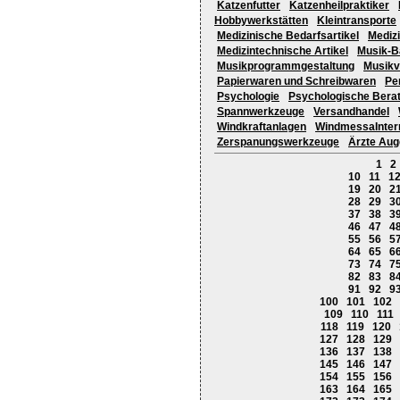
Katzenfutter
Katzenheilpraktiker
Hobbywerkstätten
Kleintransporte
Medizinische Bedarfsartikel
Medizi
Medizintechnische Artikel
Musik-B
Musikprogrammgestaltung
Musikv
Papierwaren und Schreibwaren
Pe
Psychologie
Psychologische Bera
Spannwerkzeuge
Versandhandel
Windkraftanlagen
WindmessaInter
Zerspanungswerkzeuge
Ärzte Aug
1
2
10
11
1
19
20
2
28
29
3
37
38
3
46
47
4
55
56
5
64
65
6
73
74
7
82
83
8
91
92
9
100
101
102
109
110
111
118
119
120
127
128
129
136
137
138
145
146
147
154
155
156
163
164
165