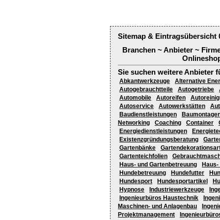
Sitemap & Eintragsübersicht 
Branchen ~ Anbieter ~ Firm
Onlineshop
Sie suchen weitere Anbieter f
Abkantwerkzeuge
Alternative Ene
Autogebrauchtteile
Autogetriebe
Automobile
Autoreifen
Autoreini
Autoservice
Autowerkstätten
Aut
Baudienstleistungen
Baumontage
Networking
Coaching
Container
Energiedienstleistungen
Energiete
Existenzgründungsberatung
Garte
Gartenbänke
Gartendekorationsart
Gartenteichfolien
Gebrauchtmasch
Haus- und Gartenbetreuung
Haus-
Hundebetreuung
Hundefutter
Hun
Hundesport
Hundesportartikel
Hu
Hypnose
Industriewerkzeuge
Ing
Ingenieurbüros Haustechnik
Ingen
Maschinen- und Anlagenbau
Ingeni
Projektmanagement
Ingenieurbüro