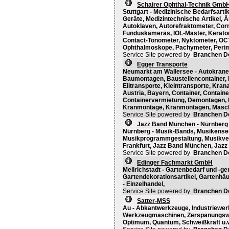
Schairer Ophthal-Technik Gmb
Stuttgart - Medizinische Bedarfsarti
Geräte, Medizintechnische Artikel, 
Autoklaven, Autorefraktometer, Cor
Funduskameras, IOL-Master, Keratog
Contact-Tonometer, Nyktometer, OC
Ophthalmoskope, Pachymeter, Perime
Service Site powered by
Branchen D
Egger Transporte
Neumarkt am Wallersee - Autokrane,
Baumontagen, Baustellencontainer, B
Eiltransporte, Kleintransporte, Kra
Austria, Bayern, Container, Containe
Containervermietung, Demontagen, F
Kranmontage, Kranmontagen, Masch
Service Site powered by
Branchen D
Jazz Band München - Nürnberg -
Nürnberg - Musik-Bands, Musikensem
Musikprogrammgestaltung, Musikver
Frankfurt, Jazz Band München, Jazz 
Service Site powered by
Branchen D
Edinger Fachmarkt GmbH
Mellrichstadt - Gartenbedarf und -
Gartendekorationsartikel, Gartenhäu
- Einzelhandel,
Service Site powered by
Branchen D
Satter-MSS
Au - Abkantwerkzeuge, Industriewe
Werkzeugmaschinen, Zerspanungswerkz
Optimum, Quantum, Schweißkraft u.v.