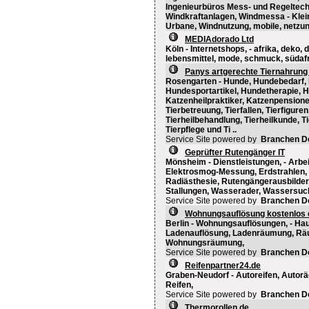
Ingenieurbüros Mess- und Regeltech
Windkraftanlagen, Windmessa - Klei
Urbane, Windnutzung, mobile, netzun
MEDIAdorado Ltd
Köln - Internetshops, - afrika, deko,
lebensmittel, mode, schmuck, südafr
Panys artgerechte Tiernahrung 
Rosengarten - Hunde, Hundebedarf, 
Hundesportartikel, Hundetherapie, H
Katzenheilpraktiker, Katzenpensione
Tierbetreuung, Tierfallen, Tierfiguren
Tierheilbehandlung, Tierheilkunde, T
Tierpflege und Ti ..
Service Site powered by
Branchen D
Geprüfter Rutengänger IT
Mönsheim - Dienstleistungen, - Arbe
Elektrosmog-Messung, Erdstrahlen,
Radiästhesie, Rutengängerausbilder,
Stallungen, Wasserader, Wassersuc
Service Site powered by
Branchen D
Wohnungsauflösung kostenlos e
Berlin - Wohnungsauflösungen, - Ha
Ladenauflösung, Ladenräumung, Rä
Wohnungsräumung,
Service Site powered by
Branchen D
Reifenpartner24.de
Graben-Neudorf - Autoreifen, Autoräd
Reifen,
Service Site powered by
Branchen D
Thermorollen.de