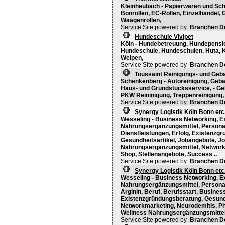
Kleinheubach - Papierwaren und Schr
Bonrollen, EC-Rollen, Einzelhandel,
Waagenrollen,
Service Site powered by
Branchen D
Hundeschule Vivipet
Köln - Hundebetreuung, Hundepensio
Hundeschule, Hundeschulen, Huta, 
Welpen,
Service Site powered by
Branchen D
Toussaint Reinigungs- und Geb
Schenkenberg - Autoreinigung, Gebä
Haus- und Grundstücksservice, - Ge
PKW Reininigung, Treppenreinigung,
Service Site powered by
Branchen D
Synergy Logistik Köln Bonn et
Wesseling - Business Networking, 
Nahrungsergänzungsmittel, Personald
Dienstleistungen, Erfolg, Existenzg
Gesundheitsartikel, Jobangebote, Job
Nahrungsergänzungsmittel, Networkma
Shop, Stellenangebote, Success ..
Service Site powered by
Branchen D
Synergy Logistik Köln Bonn et
Wesseling - Business Networking, 
Nahrungsergänzungsmittel, Personaldi
Arginin, Beruf, Berufsstart, Business
Existenzgründungsberatung, Gesundhe
Networkmarketing, Neurodemitis, Phy
Wellness Nahrungsergänzungsmittel,
Service Site powered by
Branchen D