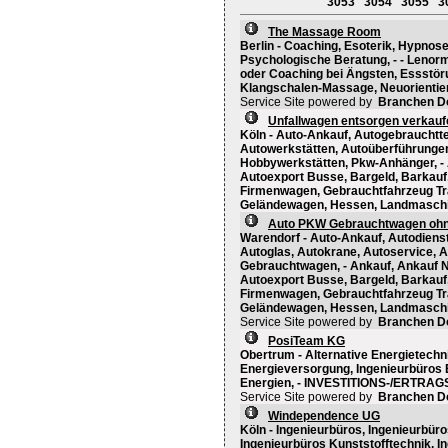
3053
3054
3055
3
The Massage Room
Berlin - Coaching, Esoterik, Hypnos
Psychologische Beratung, - - Lenor
oder Coaching bei Ängsten, Essstör
Klangschalen-Massage, Neuorientie
Service Site powered by
Branchen D
Unfallwagen entsorgen verkau
Köln - Auto-Ankauf, Autogebrauchtte
Autowerkstätten, Autoüberführunge
Hobbywerkstätten, Pkw-Anhänger, - 
Autoexport Busse, Bargeld, Barkau
Firmenwagen, Gebrauchtfahrzeug Tr
Geländewagen, Hessen, Landmaschin
Auto PKW Gebrauchtwagen ohne
Warendorf - Auto-Ankauf, Autodienst
Autoglas, Autokrane, Autoservice, 
Gebrauchtwagen, - Ankauf, Ankauf 
Autoexport Busse, Bargeld, Barkau
Firmenwagen, Gebrauchtfahrzeug Tr
Geländewagen, Hessen, Landmaschin
Service Site powered by
Branchen D
PosiTeam KG
Obertrum - Alternative Energietechni
Energieversorgung, Ingenieurbüros 
Energien, - INVESTITIONS-/ERTRA
Service Site powered by
Branchen D
Windependence UG
Köln - Ingenieurbüros, Ingenieurbür
Ingenieurbüros Kunststofftechnik, 