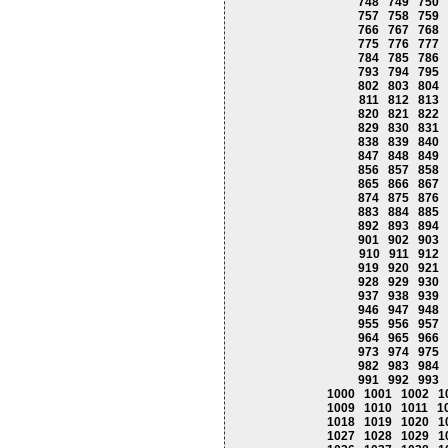
748
749
750
757
758
759
766
767
768
775
776
777
784
785
786
793
794
795
802
803
804
811
812
813
820
821
822
829
830
831
838
839
840
847
848
849
856
857
858
865
866
867
874
875
876
883
884
885
892
893
894
901
902
903
910
911
912
919
920
921
928
929
930
937
938
939
946
947
948
955
956
957
964
965
966
973
974
975
982
983
984
991
992
993
1000
1001
1002
1
1009
1010
1011
1
1018
1019
1020
1
1027
1028
1029
1