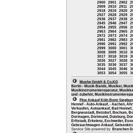
2900
2901
2902
2
2909
2910
2911
2
2918
2919
2920
2
2927
2928
2929
2
2936
2937
2938
2
2945
2946
2947
2
2954
2955
2956
2
2963
2964
2965
2
2972
2973
2974
2
2981
2982
2983
2
2990
2991
2992
2
2999
3000
3001
3
3008
3009
3010
3
3017
3018
3019
3
3026
3027
3028
3
3035
3036
3037
3
3044
3045
3046
3
3053
3054
3055
3
Mushp GmbH & Co.KG
Berlin - Musik-Bands, Musiker, Musi
Musikinstrumentereparatur, Musikka
und -zubehör, Musikinstrumenterepar
Pkw Ankauf Köln Bonn Siegbur
Hennef - Auto-Ankauf, - Aachen, Ahrw
Verkaufen, Autoankauf, Bad Honnef,
Bergneustadt, Betzdorf, Bochum, Bo
Dormagen, Dortmund, Duisburg, Düren
Erftstadt, Erkelenz, Eschweiler, Ess
Gebrauchtwagen Ankauf, Gelsenkirc
Service Site powered by
Branchen D