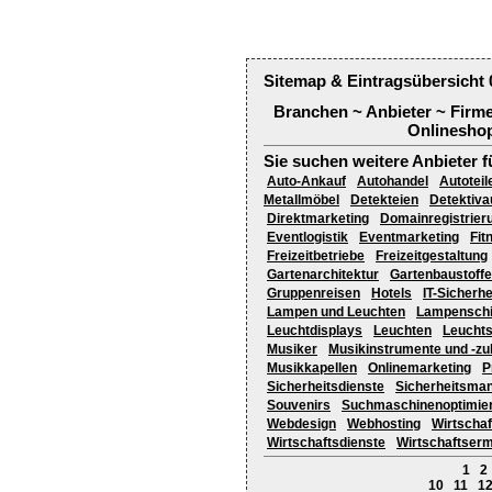
Sitemap & Eintragsübersicht 
Branchen ~ Anbieter ~ Firm
Onlineshop
Sie suchen weitere Anbieter f
Auto-Ankauf
Autohandel
Autoteil
Metallmöbel
Detekteien
Detektiv
Direktmarketing
Domainregistrier
Eventlogistik
Eventmarketing
Fit
Freizeitbetriebe
Freizeitgestaltung
Gartenarchitektur
Gartenbaustoffe
Gruppenreisen
Hotels
IT-Sicherhe
Lampen und Leuchten
Lampensch
Leuchtdisplays
Leuchten
Leuchts
Musiker
Musikinstrumente und -zu
Musikkapellen
Onlinemarketing
P
Sicherheitsdienste
Sicherheitsma
Souvenirs
Suchmaschinenoptimie
Webdesign
Webhosting
Wirtschaf
Wirtschaftsdienste
Wirtschaftserm
1
2
10
11
1