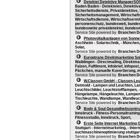
Detektei Detektive ManagerSOS 
Baden Baden - Detekteien, Detektiva
Sicherheitsdienste, Privatdetektive,
Sicherheitsmanagement, Wirtschafts
Wirtschaftsdienste, Wirtschaftsermit
personenschutz, bundesweit, bundesw
bundesweite privatdetektei, bundeswe
Service Site powered by
Branchen D
Photovoltaikanlagen von Sonne
Aschheim - Solartechnik, - München,
Solar,
Service Site powered by
Branchen D
Europtrans Direktmarketing Sol
Waiblingen - Directmailing, Direktma
Falzen, Fulfilment, Infobrief, Infopo
Päckchen, manuelle Kuvertierung, m
Service Site powered by
Branchen D
W.Classen GmbH - Classen-Le
Detmold - Lampen und Leuchten, La
Leuchtschilder, Leuchtstofflampen,
Hängelampe, Hängeleuchte, Lampens
Tischleuchte, Wandlampe, Wandleuc
Service Site powered by
Branchen D
Body & Soul Gesundheitszentr
Innsbruck - Fitness-Personaltraining,
Fitnessstudio, Innsbruck, Sport,
Erste Seite Internet Marketing
Stuttgart - Internetmarketing, - Inter
suchmaschinenoptimierung stuttgart
Service Site powered by
Branchen D