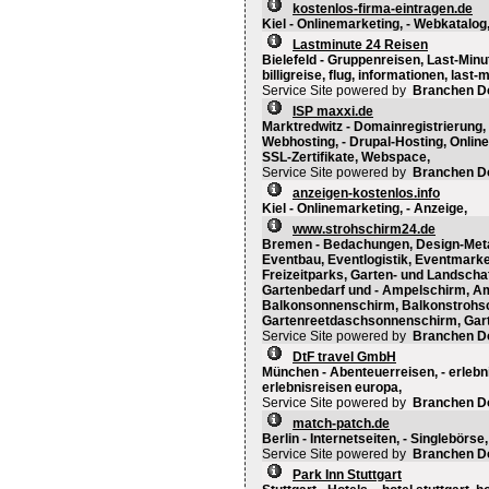
kostenlos-firma-eintragen.de
Kiel - Onlinemarketing, - Webkatalog
Lastminute 24 Reisen
Bielefeld - Gruppenreisen, Last-Minu
billigreise, flug, informationen, last
Service Site powered by
Branchen D
ISP maxxi.de
Marktredwitz - Domainregistrierung
Webhosting, - Drupal-Hosting, Onlin
SSL-Zertifikate, Webspace,
Service Site powered by
Branchen D
anzeigen-kostenlos.info
Kiel - Onlinemarketing, - Anzeige,
www.strohschirm24.de
Bremen - Bedachungen, Design-Metal
Eventbau, Eventlogistik, Eventmarketi
Freizeitparks, Garten- und Landscha
Gartenbedarf und - Ampelschirm, A
Balkonsonnenschirm, Balkonstrohsc
Gartenreetdaschsonnenschirm, Gart
Service Site powered by
Branchen D
DtF travel GmbH
München - Abenteuerreisen, - erlebn
erlebnisreisen europa,
Service Site powered by
Branchen D
match-patch.de
Berlin - Internetseiten, - Singlebörse
Service Site powered by
Branchen D
Park Inn Stuttgart