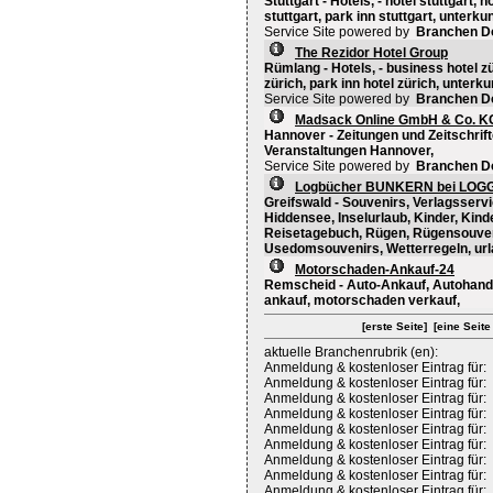
Stuttgart - Hotels, - hotel stuttgart, h
stuttgart, park inn stuttgart, unterkun
Service Site powered by
Branchen D
The Rezidor Hotel Group
Rümlang - Hotels, - business hotel zür
zürich, park inn hotel zürich, unterk
Service Site powered by
Branchen D
Madsack Online GmbH & Co. K
Hannover - Zeitungen und Zeitschrif
Veranstaltungen Hannover,
Service Site powered by
Branchen D
Logbücher BUNKERN bei LOG
Greifswald - Souvenirs, Verlagsservi
Hiddensee, Inselurlaub, Kinder, Kin
Reisetagebuch, Rügen, Rügensouven
Usedomsouvenirs, Wetterregeln, ur
Motorschaden-Ankauf-24
Remscheid - Auto-Ankauf, Autohande
ankauf, motorschaden verkauf,
[erste Seite]
[eine Seite
aktuelle Branchenrubrik (en):
Anmeldung & kostenloser Eintrag für:
Anmeldung & kostenloser Eintrag für:
Anmeldung & kostenloser Eintrag für:
Anmeldung & kostenloser Eintrag für:
Anmeldung & kostenloser Eintrag für:
Anmeldung & kostenloser Eintrag für:
Anmeldung & kostenloser Eintrag für:
Anmeldung & kostenloser Eintrag für:
Anmeldung & kostenloser Eintrag für: