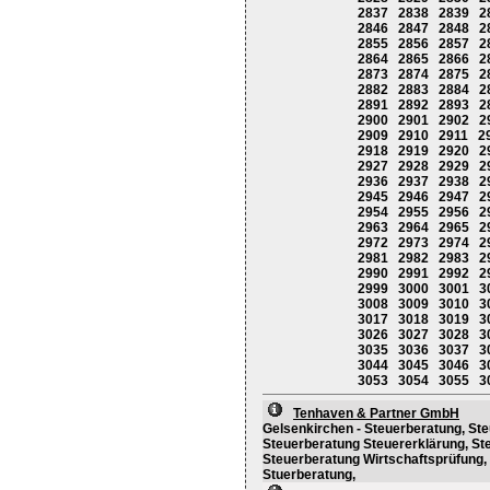
2837
2838
2839
2
2846
2847
2848
2
2855
2856
2857
2
2864
2865
2866
2
2873
2874
2875
2
2882
2883
2884
2
2891
2892
2893
2
2900
2901
2902
2
2909
2910
2911
2
2918
2919
2920
2
2927
2928
2929
2
2936
2937
2938
2
2945
2946
2947
2
2954
2955
2956
2
2963
2964
2965
2
2972
2973
2974
2
2981
2982
2983
2
2990
2991
2992
2
2999
3000
3001
3
3008
3009
3010
3
3017
3018
3019
3
3026
3027
3028
3
3035
3036
3037
3
3044
3045
3046
3
3053
3054
3055
3
Tenhaven & Partner GmbH
Gelsenkirchen - Steuerberatung, St
Steuerberatung Steuererklärung, S
Steuerberatung Wirtschaftsprüfung, 
Stuerberatung,