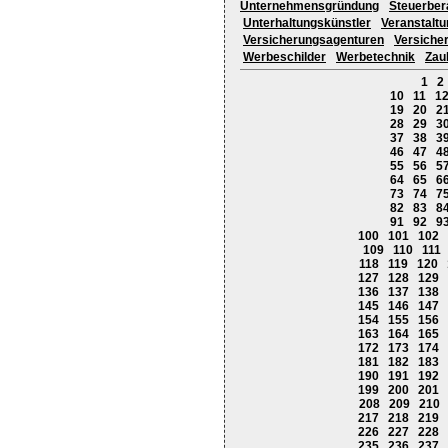
Unternehmensgründung
Steuerber
Unterhaltungskünstler
Veranstalt
Versicherungsagenturen
Versiche
Werbeschilder
Werbetechnik
Zau
1
2
10
11
1
19
20
2
28
29
3
37
38
3
46
47
4
55
56
5
64
65
6
73
74
7
82
83
8
91
92
9
100
101
102
109
110
111
118
119
120
127
128
129
136
137
138
145
146
147
154
155
156
163
164
165
172
173
174
181
182
183
190
191
192
199
200
201
208
209
210
217
218
219
226
227
228
235
236
237