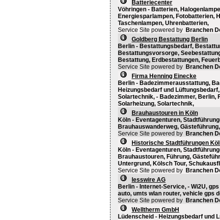
Batteriecenter
Vöhringen - Batterien, Halogenlampen
Energiesparlampen, Fotobatterien, H
Taschenlampen, Uhrenbatterien,
Service Site powered by
Branchen D
Goldberg Bestattung Berlin
Berlin - Bestattungsbedarf, Bestattu
Bestattungsvorsorge, Seebestattung
Bestattung, Erdbestattungen, Feuer
Service Site powered by
Branchen D
Firma Henning Einecke
Berlin - Badezimmerausstattung, B
Heizungsbedarf und Lüftungsbedarf,
Solartechnik, - Badezimmer, Berlin, 
Solarheizung, Solartechnik,
Brauhaustouren in Köln
Köln - Eventagenturen, Stadtführung
Brauhauswanderweg, Gästeführung, K
Service Site powered by
Branchen D
Historische Stadtführungen Köl
Köln - Eventagenturen, Stadtführunge
Brauhaustouren, Führung, Gästeführu
Untergrund, Kölsch Tour, Schukausfl
Service Site powered by
Branchen D
lesswire AG
Berlin - Internet-Service, - Wi2U, gp
auto, umts wlan router, vehicle gps 
Service Site powered by
Branchen D
Welltherm GmbH
Lüdenscheid - Heizungsbedarf und L