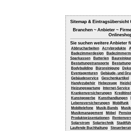
Sitemap & Eintragsübersicht 
Branchen ~ Anbieter ~ Firm
Onlineshop
Sie suchen weitere Anbieter f
Abbrucharbeiten
Acrylprodukte
A
Badezimmerdesign
Badezimmerm
Sparkassen
Batterien
Baureinigu
Bestattungstransporte
Bestattung
Bodybuilding
Büroreinigung
Deko
Eventagenturen
Gebäude- und Gru
Gebäudeservice
Geschenkartikel
Handyzubehör
Hebezeuge
Heizkö
Heizungswartung
Internet-Service
Krankenversicherungen
Kreditinst
Kunstgewerbe
Kunsthandlungen
Lebensversicherungen
Mobilfunk
Mobiltelefone
Musik-Bands
Musik
Musikmanagement
Möbel
Pensio
Produktpräsentationen
Rentenver
Solarstrom
Solartechnik
Stadtfü
Laufende Buchhaltung
Steuerberat