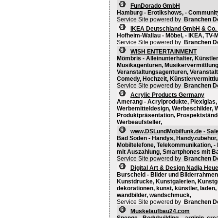
FunDorado GmbH
Hamburg - Erotikshows, - Community
Service Site powered by
Branchen D
IKEA Deutschland GmbH & Co.
Hofheim-Wallau - Möbel, - IKEA, TV-
Service Site powered by
Branchen D
WISH ENTERTAINMENT
Mömbris - Alleinunterhalter, Künstl
Musikagenturen, Musikervermittlun
Veranstaltungsagenturen, Veranstalt
Comedy, Hochzeit, Künstlervermittlun
Service Site powered by
Branchen D
Acrylic Products Germany
Amerang - Acrylprodukte, Plexiglas,
Werbemitteldesign, Werbeschilder, We
Produktpräsentation, Prospektständer
Werbeaufsteller,
www.DSLundMobilfunk.de - Sale
Bad Soden - Handys, Handyzubehör, 
Mobiltelefone, Telekommunikation, 
mit Auszahlung, Smartphones mit B
Service Site powered by
Branchen D
Digital Art & Design Nadja Heu
Burscheid - Bilder und Bilderrahmen
Kunstdrucke, Kunstgalerien, Kunstge
dekorationen, kunst, künstler, laden, 
wandbilder, wandschmuck,
Service Site powered by
Branchen D
Muskelaufbau24.com