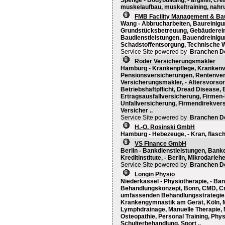
Spenge - Bodybuilding, - arginin, crea
muskelaufbau, muskeltraining, nahr
FMB Facility Management & Bau
Wang - Abbrucharbeiten, Baureinigu
Grundstücksbetreuung, Gebäudereini
Baudienstleistungen, Bauendreinigun
Schadstoffentsorgung, Technische 
Service Site powered by
Branchen D
Roder Versicherungsmakler
Hamburg - Krankenpflege, Krankenv
Pensionsversicherungen, Rentenver
Versicherungsmakler, - Altersvorsor
Betriebshaftpflicht, Dread Disease
Ertragsausfallversicherung, Firmen
Unfallversicherung, Firmendirekvers
Versicher ..
Service Site powered by
Branchen D
H.-O. Rosinski GmbH
Hamburg - Hebezeuge, - Kran, flasc
VS Finance GmbH
Berlin - Bankdienstleistungen, Bank
Kreditinstitute, - Berlin, Mikrodarleh
Service Site powered by
Branchen D
Longin Physio
Niederkassel - Physiotherapie, - Ban
Behandlungskonzept, Bonn, CMD, Cra
umfassenden Behandlungsstrategie,
Krankengymnastik am Gerät, Köln, 
Lymphdrainage, Manuelle Therapie, 
Osteopathie, Personal Training, Phy
Schulterbehandlung, Sport ..