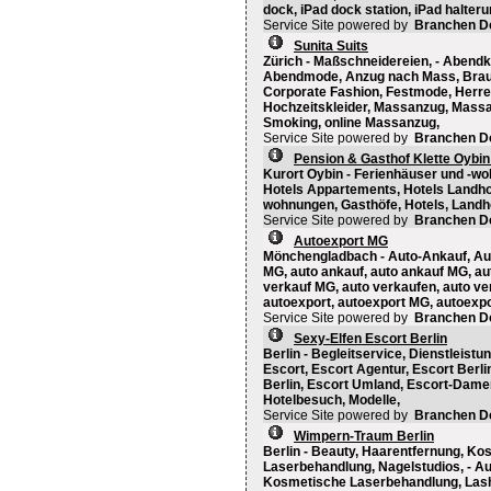
dock, iPad dock station, iPad halterun
Service Site powered by
Branchen D
Sunita Suits
Zürich - Maßschneidereien, - Abendkl
Abendmode, Anzug nach Mass, Brautkl
Corporate Fashion, Festmode, Herren
Hochzeitskleider, Massanzug, Massa
Smoking, online Massanzug,
Service Site powered by
Branchen D
Pension & Gasthof Klette Oybin
Kurort Oybin - Ferienhäuser und -wo
Hotels Appartements, Hotels Landhot
wohnungen, Gasthöfe, Hotels, Landh
Service Site powered by
Branchen D
Autoexport MG
Mönchengladbach - Auto-Ankauf, Aut
MG, auto ankauf, auto ankauf MG, aut
verkauf MG, auto verkaufen, auto v
autoexport, autoexport MG, autoexp
Service Site powered by
Branchen D
Sexy-Elfen Escort Berlin
Berlin - Begleitservice, Dienstleistun
Escort, Escort Agentur, Escort Berli
Berlin, Escort Umland, Escort-Damen
Hotelbesuch, Modelle,
Service Site powered by
Branchen D
Wimpern-Traum Berlin
Berlin - Beauty, Haarentfernung, Ko
Laserbehandlung, Nagelstudios, - A
Kosmetische Laserbehandlung, Lash