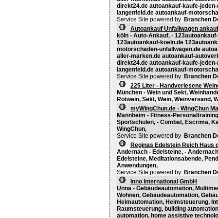
direkt24.de autoankauf-kaufe-jeden
langenfeld.de autoankauf-motorschad
Service Site powered by
Branchen D
Autoankauf Unfallwagen ankauf
köln - Auto-Ankauf, - 123autoankau
123autoankauf-koeln.de 123autoanka
motorschaden-unfallwagen.de autoab
aller-marken.de autoankauf-autover
direkt24.de autoankauf-kaufe-jeden
langenfeld.de autoankauf-motorschad
Service Site powered by
Branchen D
225 Liter - Handverlesene Wein
München - Wein und Sekt, Weinhande
Rotwein, Sekt, Wein, Weinversand, 
myWingChun.de - WingChun M
Mannheim - Fitness-Personaltraining
Sportschulen, - Combat, Escrima, K
WingChun,
Service Site powered by
Branchen D
Reginas Edelstein Reich Haus d
Andernach - Edelsteine, - Andernach
Edelsteine, Meditationsabende, Pen
Anwendungen,
Service Site powered by
Branchen D
Inno International GmbH
Unna - Gebäudeautomation, Multimedi
Wohnen, Gebäudeautomation, Gebäu
Heimautomation, Heimsteuerung, In
Raumsteuerung, building automation,
automation, home assistive technolo