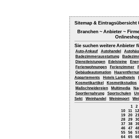
Sitemap & Eintragsübersicht 
Branchen ~ Anbieter ~ Firm
Onlineshop
Sie suchen weitere Anbieter f
Auto-Ankauf
Autohandel
Autohäu
Badezimmerausstattung
Badezim
Dienstleistungen
Edelsteine
Ener
Ferienwohnungen
Ferienzimmer
Gebäudeautomation
Haarentfernu
Appartements
Hotels Landhotels
Kosmetikartikel
Kosmetikstudios
Maßschneidereien
Multimedia
Na
Sportlernahrung
Sportschulen
Un
Sekt
Weinhandel
Weinimport
Wei
1
2
10
11
1
19
20
2
28
29
3
37
38
3
46
47
4
55
56
5
64
65
6