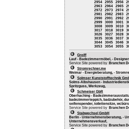
2954
2955
2956
2
2963
2964
2965
2
2972
2973
2974
2
2981
2982
2983
2
2990
2991
2992
2
2999
3000
3001
3
3008
3009
3010
3
3017
3018
3019
3
3026
3027
3028
3
3035
3036
3037
3
3044
3045
3046
3
3053
3054
3055
3
Greiff
Lauf - Badezimmermöbel, - Design
Service Site powered by
Branchen D
Stromrechner.me
Weimar - Energieberatung, - Stromr
Solmser Kunststofftechnik Gm
Solms-Albshausen - Industriedienstle
Spritzguss, Werkzeug,
Schmeiser GbR
Oberhaching - Badezimmerausstattun
badezimmerteppich, badzubehör, dus
seifenspender, toilettensitze, wcbürs
Service Site powered by
Branchen D
Stabwechsel GmbH
Berlin - Unternehmensberatung, - 
Unternehmensverkauf,
Service Site powered by
Branchen D