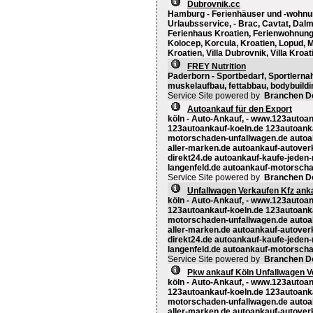
Dubrovnik.cc
Hamburg - Ferienhäuser und -wohnu
Urlaubsservice, - Brac, Cavtat, Dal
Ferienhaus Kroatien, Ferienwohnung 
Kolocep, Korcula, Kroatien, Lopud, Mi
Kroatien, Villa Dubrovnik, Villa Kroa
FREY Nutrition
Paderborn - Sportbedarf, Sportlernahr
muskelaufbau, fettabbau, bodybuildin
Service Site powered by
Branchen D
Autoankauf für den Export
köln - Auto-Ankauf, - www.123auto
123autoankauf-koeln.de 123autoanka
motorschaden-unfallwagen.de autoab
aller-marken.de autoankauf-autover
direkt24.de autoankauf-kaufe-jeden
langenfeld.de autoankauf-motorscha
Service Site powered by
Branchen D
Unfallwagen Verkaufen Kfz ank
köln - Auto-Ankauf, - www.123auto
123autoankauf-koeln.de 123autoanka
motorschaden-unfallwagen.de autoab
aller-marken.de autoankauf-autover
direkt24.de autoankauf-kaufe-jeden
langenfeld.de autoankauf-motorscha
Service Site powered by
Branchen D
Pkw ankauf Köln Unfallwagen V
köln - Auto-Ankauf, - www.123auto
123autoankauf-koeln.de 123autoanka
motorschaden-unfallwagen.de autoab
aller-marken.de autoankauf-autover