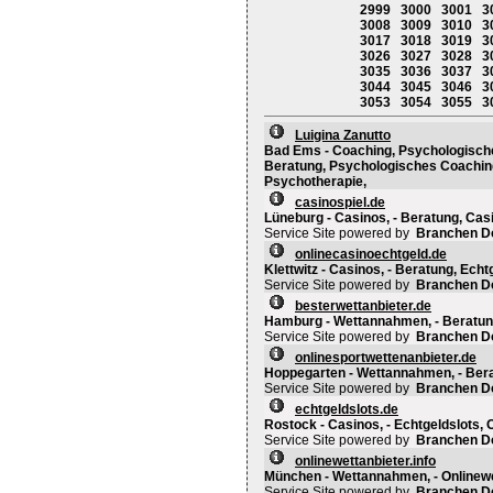
2999
3000
3001
3
3008
3009
3010
3
3017
3018
3019
3
3026
3027
3028
3
3035
3036
3037
3
3044
3045
3046
3
3053
3054
3055
3
Luigina Zanutto
Bad Ems - Coaching, Psychologische
Beratung, Psychologisches Coaching,
Psychotherapie,
casinospiel.de
Lüneburg - Casinos, - Beratung, Casi
Service Site powered by
Branchen D
onlinecasinoechtgeld.de
Klettwitz - Casinos, - Beratung, Echt
Service Site powered by
Branchen D
besterwettanbieter.de
Hamburg - Wettannahmen, - Beratung
Service Site powered by
Branchen D
onlinesportwettenanbieter.de
Hoppegarten - Wettannahmen, - Berat
Service Site powered by
Branchen D
echtgeldslots.de
Rostock - Casinos, - Echtgeldslots, 
Service Site powered by
Branchen D
onlinewettanbieter.info
München - Wettannahmen, - Onlinewe
Service Site powered by
Branchen D