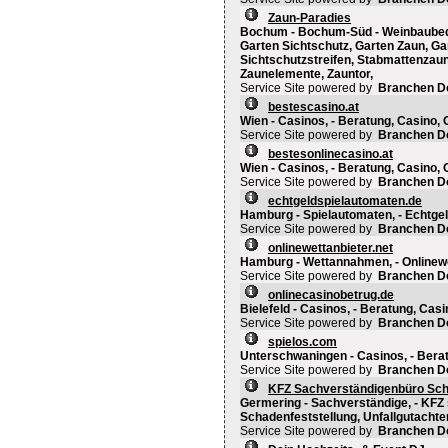
Zaun-Paradies
Bochum - Bochum-Süd - Weinbaubeda
Garten Sichtschutz, Garten Zaun, Gar
Sichtschutzstreifen, Stabmattenzau
Zaunelemente, Zauntor,
Service Site powered by
Branchen D
bestescasino.at
Wien - Casinos, - Beratung, Casino, 
Service Site powered by
Branchen D
bestesonlinecasino.at
Wien - Casinos, - Beratung, Casino, 
Service Site powered by
Branchen D
echtgeldspielautomaten.de
Hamburg - Spielautomaten, - Echtgel
Service Site powered by
Branchen D
onlinewettanbieter.net
Hamburg - Wettannahmen, - Onlinewe
Service Site powered by
Branchen D
onlinecasinobetrug.de
Bielefeld - Casinos, - Beratung, Casi
Service Site powered by
Branchen D
spielos.com
Unterschwaningen - Casinos, - Beratu
Service Site powered by
Branchen D
KFZ Sachverständigenbüro Sc
Germering - Sachverständige, - KFZ
Schadenfeststellung, Unfallgutachter
Service Site powered by
Branchen D