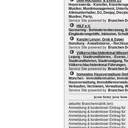
Dein Hochzeits- & Event DJ
Hoyerswerda - Künstler, Künstlerage
Musiker, Musikmanagement, Unterhal
Alleinunterhalter, DJ, Deejay, Discj
Musiker, Party,
Service Site powered by
Branchen D
HILF e.V.
Germering - Behindertenberatung, Be
Eingliederungshilfe, Inklusion, Schul
Kanzlei Lenzer, Grob & Egger
Günzburg - Anwaltsbüros, - Rechtsa
Service Site powered by
Branchen D
Völkerschlachtdenkmal-Wissen.
Leipzig - Stadtrundfahrten, - Events
Stadtrundfahrten, Stadtrundgang, To
Völkerschlachtdenkmal Führungen,
Service Site powered by
Branchen D
homewise Hausverwaltung Gm
München - Immobilienmakler, Immob
Hausverwaltung, Immobilienverwalt
Verkaufen, Vermieten, Verwaltung, 
Service Site powered by
Branchen D
[erste Seite]
[eine Seite
aktuelle Branchenrubrik (en):
Anmeldung & kostenloser Eintrag für:
Anmeldung & kostenloser Eintrag für:
Anmeldung & kostenloser Eintrag für:
Anmeldung & kostenloser Eintrag für:
Anmeldung & kostenloser Eintrag für:
Anmeldung & kostenloser Eintrag für: