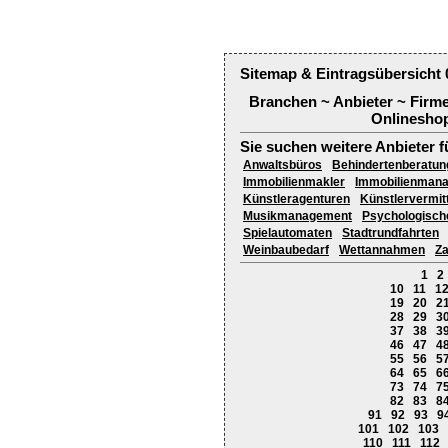
Sitemap & Eintragsübersicht 
Branchen ~ Anbieter ~ Firm
Onlineshop
Sie suchen weitere Anbieter f
Anwaltsbüros
Behindertenberatun
Immobilienmakler
Immobilienman
Künstleragenturen
Künstlervermit
Musikmanagement
Psychologisch
Spielautomaten
Stadtrundfahrten
Weinbaubedarf
Wettannahmen
Z
1
2
10
11
1
19
20
2
28
29
3
37
38
3
46
47
4
55
56
5
64
65
6
73
74
7
82
83
8
91
92
93
9
101
102
103
110
111
112