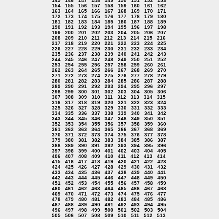
145
146
147
148
149
150
151
152
153
154
155
156
157
158
159
160
161
162
163
164
165
166
167
168
169
170
171
172
173
174
175
176
177
178
179
180
181
182
183
184
185
186
187
188
189
190
191
192
193
194
195
196
197
198
199
200
201
202
203
204
205
206
207
208
209
210
211
212
213
214
215
216
217
218
219
220
221
222
223
224
225
226
227
228
229
230
231
232
233
234
235
236
237
238
239
240
241
242
243
244
245
246
247
248
249
250
251
252
253
254
255
256
257
258
259
260
261
262
263
264
265
266
267
268
269
270
271
272
273
274
275
276
277
278
279
280
281
282
283
284
285
286
287
288
289
290
291
292
293
294
295
296
297
298
299
300
301
302
303
304
305
306
307
308
309
310
311
312
313
314
315
316
317
318
319
320
321
322
323
324
325
326
327
328
329
330
331
332
333
334
335
336
337
338
339
340
341
342
343
344
345
346
347
348
349
350
351
352
353
354
355
356
357
358
359
360
361
362
363
364
365
366
367
368
369
370
371
372
373
374
375
376
377
378
379
380
381
382
383
384
385
386
387
388
389
390
391
392
393
394
395
396
397
398
399
400
401
402
403
404
405
406
407
408
409
410
411
412
413
414
415
416
417
418
419
420
421
422
423
424
425
426
427
428
429
430
431
432
433
434
435
436
437
438
439
440
441
442
443
444
445
446
447
448
449
450
451
452
453
454
455
456
457
458
459
460
461
462
463
464
465
466
467
468
469
470
471
472
473
474
475
476
477
478
479
480
481
482
483
484
485
486
487
488
489
490
491
492
493
494
495
496
497
498
499
500
501
502
503
504
505
506
507
508
509
510
511
512
513