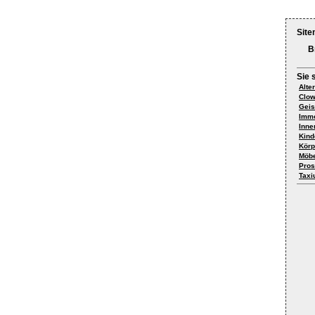
Site
B
Sie 
Alte
Clo
Geis
Immo
Inne
Kind
Körp
Möbe
Pros
Taxi