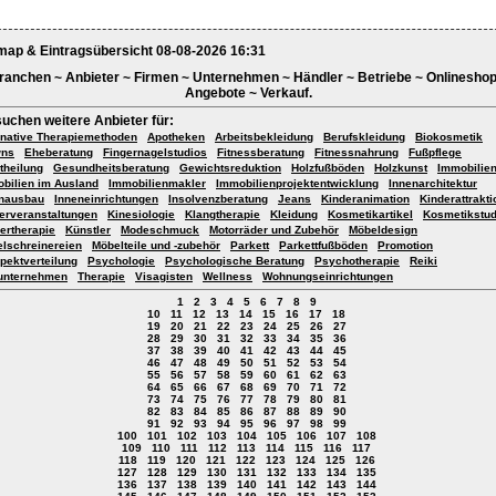
map & Eintragsübersicht 08-08-2026 16:31
ranchen ~ Anbieter ~ Firmen ~ Unternehmen ~ Händler ~ Betriebe ~ Onlineshop
Angebote ~ Verkauf.
suchen weitere Anbieter für:
rnative Therapiemethoden
Apotheken
Arbeitsbekleidung
Berufskleidung
Biokosmetik
wns
Eheberatung
Fingernagelstudios
Fitnessberatung
Fitnessnahrung
Fußpflege
theilung
Gesundheitsberatung
Gewichtsreduktion
Holzfußböden
Holzkunst
Immobilie
bilien im Ausland
Immobilienmakler
Immobilienprojektentwicklung
Innenarchitektur
nausbau
Inneneinrichtungen
Insolvenzberatung
Jeans
Kinderanimation
Kinderattrakt
erveranstaltungen
Kinesiologie
Klangtherapie
Kleidung
Kosmetikartikel
Kosmetikstud
ertherapie
Künstler
Modeschmuck
Motorräder und Zubehör
Möbeldesign
lschreinereien
Möbelteile und -zubehör
Parkett
Parkettfußböden
Promotion
pektverteilung
Psychologie
Psychologische Beratung
Psychotherapie
Reiki
unternehmen
Therapie
Visagisten
Wellness
Wohnungseinrichtungen
1
2
3
4
5
6
7
8
9
10
11
12
13
14
15
16
17
18
19
20
21
22
23
24
25
26
27
28
29
30
31
32
33
34
35
36
37
38
39
40
41
42
43
44
45
46
47
48
49
50
51
52
53
54
55
56
57
58
59
60
61
62
63
64
65
66
67
68
69
70
71
72
73
74
75
76
77
78
79
80
81
82
83
84
85
86
87
88
89
90
91
92
93
94
95
96
97
98
99
100
101
102
103
104
105
106
107
108
109
110
111
112
113
114
115
116
117
118
119
120
121
122
123
124
125
126
127
128
129
130
131
132
133
134
135
136
137
138
139
140
141
142
143
144