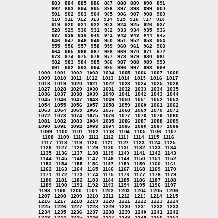
883
884
885
886
887
888
889
890
891
892
893
894
895
896
897
898
899
900
901
902
903
904
905
906
907
908
909
910
911
912
913
914
915
916
917
918
919
920
921
922
923
924
925
926
927
928
929
930
931
932
933
934
935
936
937
938
939
940
941
942
943
944
945
946
947
948
949
950
951
952
953
954
955
956
957
958
959
960
961
962
963
964
965
966
967
968
969
970
971
972
973
974
975
976
977
978
979
980
981
982
983
984
985
986
987
988
989
990
991
992
993
994
995
996
997
998
999
1000
1001
1002
1003
1004
1005
1006
1007
1008
1009
1010
1011
1012
1013
1014
1015
1016
1017
1018
1019
1020
1021
1022
1023
1024
1025
1026
1027
1028
1029
1030
1031
1032
1033
1034
1035
1036
1037
1038
1039
1040
1041
1042
1043
1044
1045
1046
1047
1048
1049
1050
1051
1052
1053
1054
1055
1056
1057
1058
1059
1060
1061
1062
1063
1064
1065
1066
1067
1068
1069
1070
1071
1072
1073
1074
1075
1076
1077
1078
1079
1080
1081
1082
1083
1084
1085
1086
1087
1088
1089
1090
1091
1092
1093
1094
1095
1096
1097
1098
1099
1100
1101
1102
1103
1104
1105
1106
1107
1108
1109
1110
1111
1112
1113
1114
1115
1116
1117
1118
1119
1120
1121
1122
1123
1124
1125
1126
1127
1128
1129
1130
1131
1132
1133
1134
1135
1136
1137
1138
1139
1140
1141
1142
1143
1144
1145
1146
1147
1148
1149
1150
1151
1152
1153
1154
1155
1156
1157
1158
1159
1160
1161
1162
1163
1164
1165
1166
1167
1168
1169
1170
1171
1172
1173
1174
1175
1176
1177
1178
1179
1180
1181
1182
1183
1184
1185
1186
1187
1188
1189
1190
1191
1192
1193
1194
1195
1196
1197
1198
1199
1200
1201
1202
1203
1204
1205
1206
1207
1208
1209
1210
1211
1212
1213
1214
1215
1216
1217
1218
1219
1220
1221
1222
1223
1224
1225
1226
1227
1228
1229
1230
1231
1232
1233
1234
1235
1236
1237
1238
1239
1240
1241
1242
1243
1244
1245
1246
1247
1248
1249
1250
1251