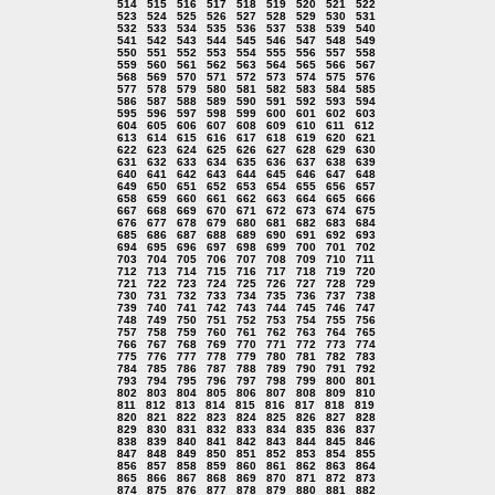
514
515
516
517
518
519
520
521
522
523
524
525
526
527
528
529
530
531
532
533
534
535
536
537
538
539
540
541
542
543
544
545
546
547
548
549
550
551
552
553
554
555
556
557
558
559
560
561
562
563
564
565
566
567
568
569
570
571
572
573
574
575
576
577
578
579
580
581
582
583
584
585
586
587
588
589
590
591
592
593
594
595
596
597
598
599
600
601
602
603
604
605
606
607
608
609
610
611
612
613
614
615
616
617
618
619
620
621
622
623
624
625
626
627
628
629
630
631
632
633
634
635
636
637
638
639
640
641
642
643
644
645
646
647
648
649
650
651
652
653
654
655
656
657
658
659
660
661
662
663
664
665
666
667
668
669
670
671
672
673
674
675
676
677
678
679
680
681
682
683
684
685
686
687
688
689
690
691
692
693
694
695
696
697
698
699
700
701
702
703
704
705
706
707
708
709
710
711
712
713
714
715
716
717
718
719
720
721
722
723
724
725
726
727
728
729
730
731
732
733
734
735
736
737
738
739
740
741
742
743
744
745
746
747
748
749
750
751
752
753
754
755
756
757
758
759
760
761
762
763
764
765
766
767
768
769
770
771
772
773
774
775
776
777
778
779
780
781
782
783
784
785
786
787
788
789
790
791
792
793
794
795
796
797
798
799
800
801
802
803
804
805
806
807
808
809
810
811
812
813
814
815
816
817
818
819
820
821
822
823
824
825
826
827
828
829
830
831
832
833
834
835
836
837
838
839
840
841
842
843
844
845
846
847
848
849
850
851
852
853
854
855
856
857
858
859
860
861
862
863
864
865
866
867
868
869
870
871
872
873
874
875
876
877
878
879
880
881
882