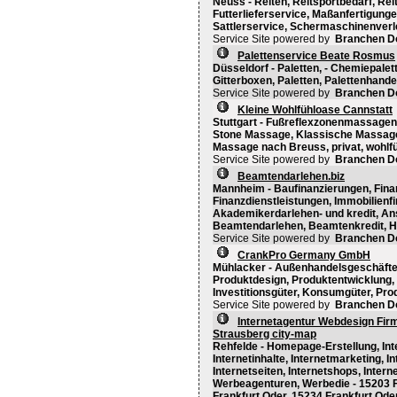
Neuss - Reiten, Reitsportbedarf, Reit
Futterlieferservice, Maßanfertigunge
Sattlerservice, Schermaschinenverlei
Service Site powered by
Branchen D
Palettenservice Beate Rosmus
Düsseldorf - Paletten, - Chemiepalet
Gitterboxen, Paletten, Palettenhande
Service Site powered by
Branchen D
Kleine Wohlfühloase Cannstatt
Stuttgart - Fußreflexzonenmassagen,
Stone Massage, Klassische Massage
Massage nach Breuss, privat, wohlfü
Service Site powered by
Branchen D
Beamtendarlehen.biz
Mannheim - Baufinanzierungen, Fina
Finanzdienstleistungen, Immobilienfi
Akademikerdarlehen- und kredit, Ans
Beamtendarlehen, Beamtenkredit, H
Service Site powered by
Branchen D
CrankPro Germany GmbH
Mühlacker - Außenhandelsgeschäfte,
Produktdesign, Produktentwicklung, 
Investitionsgüter, Konsumgüter, Pro
Service Site powered by
Branchen D
Internetagentur Webdesign Fi
Strausberg city-map
Rehfelde - Homepage-Erstellung, Inte
Internetinhalte, Internetmarketing, I
Internetseiten, Internetshops, Inte
Werbeagenturen, Werbedie - 15203 F
Frankfurt Oder, 15234 Frankfurt Oder