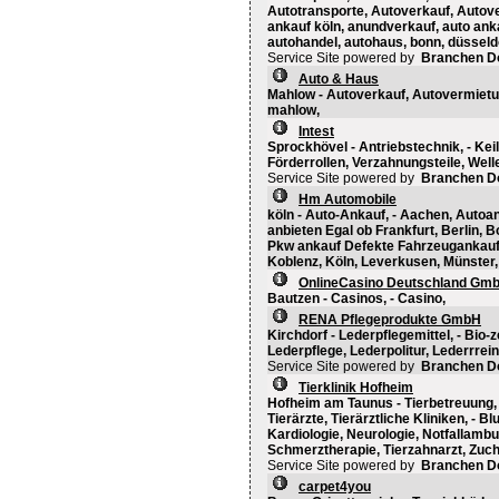
Autotransporte, Autoverkauf, Autove
ankauf köln, anundverkauf, auto anka
autohandel, autohaus, bonn, düsseldo
Service Site powered by
Branchen D
Auto & Haus
Mahlow - Autoverkauf, Autovermietun
mahlow,
Intest
Sprockhövel - Antriebstechnik, - Kei
Förderrollen, Verzahnungsteile, Wel
Service Site powered by
Branchen D
Hm Automobile
köln - Auto-Ankauf, - Aachen, Autoa
anbieten Egal ob Frankfurt, Berlin,
Pkw ankauf Defekte Fahrzeugankauf 
Koblenz, Köln, Leverkusen, Münster,
OnlineCasino Deutschland Gm
Bautzen - Casinos, - Casino,
RENA Pflegeprodukte GmbH
Kirchdorf - Lederpflegemittel, - Bio-
Lederpflege, Lederpolitur, Lederrrein
Service Site powered by
Branchen D
Tierklinik Hofheim
Hofheim am Taunus - Tierbetreuung, T
Tierärzte, Tierärztliche Kliniken, - 
Kardiologie, Neurologie, Notfallamb
Schmerztherapie, Tierzahnarzt, Zuc
Service Site powered by
Branchen D
carpet4you