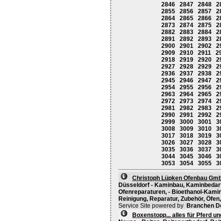
2846
2847
2848
2
2855
2856
2857
2
2864
2865
2866
2
2873
2874
2875
2
2882
2883
2884
2
2891
2892
2893
2
2900
2901
2902
2
2909
2910
2911
2
2918
2919
2920
2
2927
2928
2929
2
2936
2937
2938
2
2945
2946
2947
2
2954
2955
2956
2
2963
2964
2965
2
2972
2973
2974
2
2981
2982
2983
2
2990
2991
2992
2
2999
3000
3001
3
3008
3009
3010
3
3017
3018
3019
3
3026
3027
3028
3
3035
3036
3037
3
3044
3045
3046
3
3053
3054
3055
3
Christoph Lüpken Ofenbau Gm
Düsseldorf - Kaminbau, Kaminbedarf
Ofenreparaturen, - Bioethanol-Kami
Reinigung, Reparatur, Zubehör, Öfen,
Service Site powered by
Branchen D
Boxenstopp... alles für Pferd un