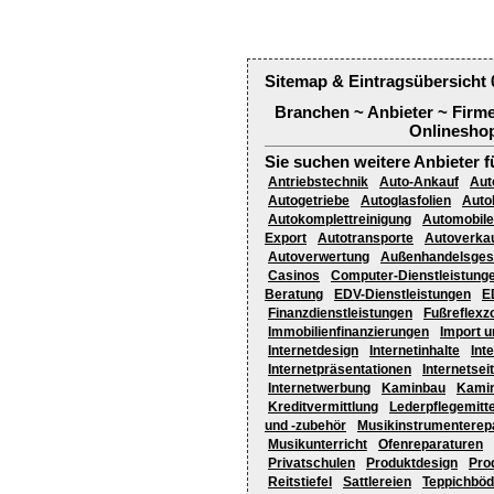
Sitemap & Eintragsübersicht 
Branchen ~ Anbieter ~ Firm
Onlineshop
Sie suchen weitere Anbieter f
Antriebstechnik
Auto-Ankauf
Aut
Autogetriebe
Autoglasfolien
Auto
Autokomplettreinigung
Automobile
Export
Autotransporte
Autoverka
Autoverwertung
Außenhandelsges
Casinos
Computer-Dienstleistung
Beratung
EDV-Dienstleistungen
E
Finanzdienstleistungen
Fußreflex
Immobilienfinanzierungen
Import u
Internetdesign
Internetinhalte
Int
Internetpräsentationen
Internetsei
Internetwerbung
Kaminbau
Kamin
Kreditvermittlung
Lederpflegemitte
und -zubehör
Musikinstrumenterep
Musikunterricht
Ofenreparaturen
Privatschulen
Produktdesign
Pro
Reitstiefel
Sattlereien
Teppichbö