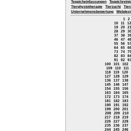
Teppicheinfassungen
Teppichreini
Tierphysiotherapie
Tierzucht
Tier
Unternehmensbewertung
Webdesi
1
2
10
11
1
19
20
2
28
29
3
37
38
3
46
47
4
55
56
5
64
65
6
73
74
7
82
83
8
91
92
9
100
101
102
109
110
111
118
119
120
127
128
129
136
137
138
145
146
147
154
155
156
163
164
165
172
173
174
181
182
183
190
191
192
199
200
201
208
209
210
217
218
219
226
227
228
235
236
237
244
245
246