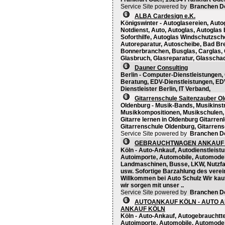
Service Site powered by
Branchen D
ALBA Cardesign e.K.
Königswinter - Autoglasereien, Autog
Notdienst, Auto, Autoglas, Autogla
Soforthilfe, Autoglas Windschutzsche
Autoreparatur, Autoscheibe, Bad Br
Bonnerbranchen, Busglas, Carglas, C
Glasbruch, Glasreparatur, Glasschad
Dauner Consulting
Berlin - Computer-Dienstleistunge
Beratung, EDV-Dienstleistungen, EDV
Dienstleister Berlin, IT Verband,
Gitarrenschule Saitenzauber O
Oldenburg - Musik-Bands, Musikinst
Musikkompositionen, Musikschulen,
Gitarre lernen in Oldenburg Gitarren
Gitarrenschule Oldenburg, Gitarrens
Service Site powered by
Branchen D
GEBRAUCHTWAGEN ANKAUF 
Köln - Auto-Ankauf, Autodienstleist
Autoimporte, Automobile, Automodel
Landmaschinen, Busse, LKW, Nutzfah
usw. Sofortige Barzahlung des verei
Willkommen bei Auto Schulz Wir kau
wir sorgen mit unser ..
Service Site powered by
Branchen D
AUTOANKAUF KÖLN - AUTO A
ANKAUF KÖLN
Köln - Auto-Ankauf, Autogebrauchtte
Autoimporte, Automobile, Automodelle