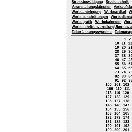
Stressbewältigung
Studiotechnik
Veranstaltungskünstler
Verkaufsf
Werbeanbringung
Werbeartikel
W
Werbebeschriftungen
Werbedienst
Werbegrafik
Werbekalender
Werb
WerbeschriftenverteilungÜbersetz
Zeiterfassungssysteme
Zeitmana
1
2
10
11
1
19
20
2
28
29
3
37
38
3
46
47
4
55
56
5
64
65
6
73
74
7
82
83
8
91
92
9
100
101
102
109
110
111
118
119
120
127
128
129
136
137
138
145
146
147
154
155
156
163
164
165
172
173
174
181
182
183
190
191
192
199
200
201