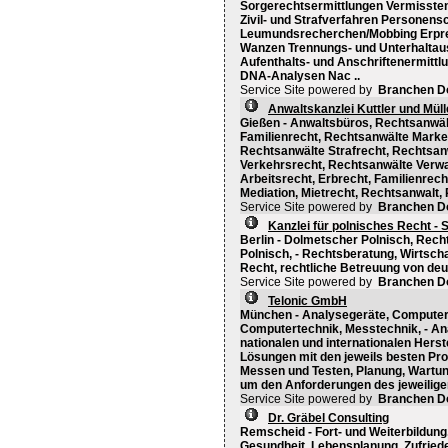
Sorgerechtsermittlungen Vermisste
Zivil- und Strafverfahren Personen
Leumundsrecherchen/Mobbing Erpr
Wanzen Trennungs- und Unterhaltau
Aufenthalts- und Anschriftenermitt
DNA-Analysen Nac ..
Service Site powered by
Branchen D
Anwaltskanzlei Kuttler und Müll
Gießen - Anwaltsbüros, Rechtsanwäl
Familienrecht, Rechtsanwälte Marke
Rechtsanwälte Strafrecht, Rechtsan
Verkehrsrecht, Rechtsanwälte Verwal
Arbeitsrecht, Erbrecht, Familienrec
Mediation, Mietrecht, Rechtsanwalt, 
Service Site powered by
Branchen D
Kanzlei für polnisches Recht -
Berlin - Dolmetscher Polnisch, Rec
Polnisch, - Rechtsberatung, Wirtsch
Recht, rechtliche Betreuung von de
Service Site powered by
Branchen D
Telonic GmbH
München - Analysegeräte, Computer-
Computertechnik, Messtechnik, - A
nationalen und internationalen Hers
Lösungen mit den jeweils besten Prod
Messen und Testen, Planung, Wartu
um den Anforderungen des jeweilige
Service Site powered by
Branchen D
Dr. Gräbel Consulting
Remscheid - Fort- und Weiterbildung
Gesundheit, Lebensplanung, Zufriede