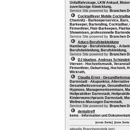
Unfallfahrzeuge, LKW Ankauf, Motor
zuverlässige Abwicklung,
Service Site powered by
Branchen D
Cocktailfever Mobile Cocktail
Chemnitz - Barkeeperservice, Bars, C
Barkeeper, Bartending, Cocktailbar, 
Firmenfeier, Flair-Barkeepen, Flairba
Showmixen, professionelle Bartender
Service Site powered by
Branchen D
Aduco Berufsbekleidung
Hamberge - Berufskleidung, - Arbeit
Berufsbekleidung, Berufskleidung,
Service Site powered by
Branchen D
DJ bluebox, Andreas Schündel
Viersen - Hochzeitsmusik, Veranstalt
Firmenfeier, Geburtstag, Hochzeit, 
Wickrath,
Claudia Ernst - Gesundheitsm
Darmstadt - Akupunktur, Alternativ
Gesundheitsvorsorge, Gesundheitszen
Hypnose, Managementseminare, Mass
Heilpraktiker Darmstadt, Heilprakt
Kinderwunschpraxis Darmstadt, Ma
Wellness-Massagen Darmstadt,
Service Site powered by
Branchen D
dentaltreff
keins - Information und Dokumentatio
[erste Seite]
[eine Seite
aktuelle Branchenrubrik (en):