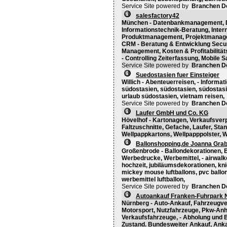
Service Site powered by
Branchen D
salesfactory42
München - Datenbankmanagement, 
Informationstechnik-Beratung, Intern
Produktmanagement, Projektmanage
CRM - Beratung & Entwicklung Secu
Management, Kosten & Profitabilit
- Controlling Zeiterfassung, Mobile 
Service Site powered by
Branchen D
Suedostasien fuer Einsteiger
Willich - Abenteuerreisen, - Inform
südostasien, südostasien, südostasie
urlaub südostasien, vietnam reisen,
Service Site powered by
Branchen D
Laufer GmbH und Co. KG
Hövelhof - Kartonagen, Verkaufsver
Faltzuschnitte, Gefache, Laufer, St
Wellpappkartons, Wellpapppolster, 
Ballonshopping.de Joanna Grab
Großenbrode - Ballondekorationen, B
Werbedrucke, Werbemittel, - airwalker
hochzeit, jubiläumsdekorationen, knic
mickey mouse luftballons, pvc ballons
werbemittel luftballon,
Service Site powered by
Branchen D
Autoankauf Franken-Fuhrpark 
Nürnberg - Auto-Ankauf, Fahrzeugve
Motorsport, Nutzfahrzeuge, Pkw-Anh
Verkaufsfahrzeuge, - Abholung und B
Zustand. Bundesweiter Ankauf, Ank