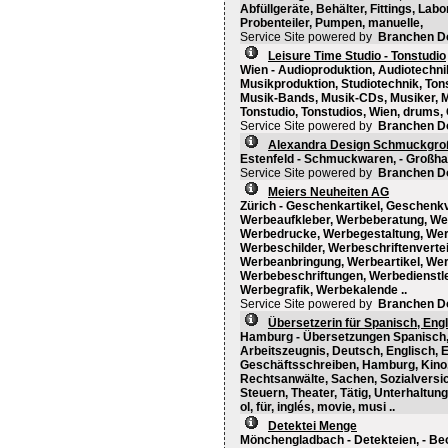
Abfüllgeräte, Behälter, Fittings, L
Probenteiler, Pumpen, manuelle,
Service Site powered by
Branchen D
Leisure Time Studio - Tonstudio
Wien - Audioproduktion, Audiotechn
Musikproduktion, Studiotechnik, Tons
Musik-Bands, Musik-CDs, Musiker, Mu
Tonstudio, Tonstudios, Wien, drums, 
Service Site powered by
Branchen D
Alexandra Design Schmuckgro
Estenfeld - Schmuckwaren, - Großha
Service Site powered by
Branchen D
Meiers Neuheiten AG
Zürich - Geschenkartikel, Geschenk
Werbeaufkleber, Werbeberatung, We
Werbedrucke, Werbegestaltung, Werb
Werbeschilder, Werbeschriftenverte
Werbeanbringung, Werbeartikel, Wer
Werbebeschriftungen, Werbedienstl
Werbegrafik, Werbekalende ..
Service Site powered by
Branchen D
Übersetzerin für Spanisch, Eng
Hamburg - Übersetzungen Spanisch, 
Arbeitszeugnis, Deutsch, Englisch, 
Geschäftsschreiben, Hamburg, Kino,
Rechtsanwälte, Sachen, Sozialversic
Steuern, Theater, Tätig, Unterhaltung
ol, für, inglés, movie, musi ..
Detektei Menge
Mönchengladbach - Detekteien, - Be