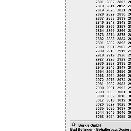
2801
2802
2803
2
2810
2811
2812
2
2819
2820
2821
2
2828
2829
2830
2
2837
2838
2839
2
2846
2847
2848
2
2855
2856
2857
2
2864
2865
2866
2
2873
2874
2875
2
2882
2883
2884
2
2891
2892
2893
2
2900
2901
2902
2
2909
2910
2911
2
2918
2919
2920
2
2927
2928
2929
2
2936
2937
2938
2
2945
2946
2947
2
2954
2955
2956
2
2963
2964
2965
2
2972
2973
2974
2
2981
2982
2983
2
2990
2991
2992
2
2999
3000
3001
3
3008
3009
3010
3
3017
3018
3019
3
3026
3027
3028
3
3035
3036
3037
3
3044
3045
3046
3
3053
3054
3055
3
Bürkle GmbH
Bad Bellingen - Behälterbau, Dosier