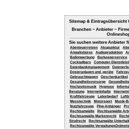
Sitemap & Eintragsübersicht 
Branchen ~ Anbieter ~ Firm
Onlineshop
Sie suchen weitere Anbieter f
Abenteuerreisen
Akupunktur
Alt
Anwaltsbüros
Audioproduktion
A
Ballonwerbung
Barkeeperservice
Cocktailbars
Computer-Dienstleis
Datenbankmanagement
Datenerf
Dosieranlagen und -geräte
Fahrze
Gebrauchtwagen
Geschenkartikel
Gesundheitsvorsorge
Gesundheits
Hochzeitsmusik
Hypnose
Inform
Beratung
Internetinhalte
Internet
Kraftfahrzeuge
Laborbedarf
Luftb
Messtechnik
Motorsport
Musik-B
Nutzfahrzeuge
Pkw-Anhänger
Pr
Rechtsanwälte
Rechtsanwälte Arb
Rechtsanwälte Markenrecht
Recht
Strafrecht
Rechtsanwälte Unterhal
Rechtsanwälte VerwaltungsDolmets