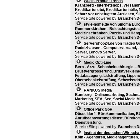
Wudis Product Trends
Kranzberg - Internetshops, Versandh
Kreditkartenetui, Kreditkartenhülle
Schutz vor unbefugtem Auslesen, Sli
Service Site powered by
Branchen D
style-home.de von Sinoma Eu
Rommerskirchen - Beleuchtungstech
Medizinschränken, Puzzle- und Hän
Service Site powered by
Branchen D
Servershop24.de von Tradeo 
Rudelzhausen - Computerversand, - 
Server, Lenovo Server,
Service Site powered by
Branchen D
Medic Opti-Line
Bern - Ärzte Schönheitschirurgie, - 
Brustvergrösserung, Brustverkleine
Fettabsaugung, Lidstraffung, Lippe
Oberschenkelstraffung, Schweissdr
Service Site powered by
Branchen D
RANKUS Media
Bamberg - Onlinemarketing, Suchma
Marketing, SEA, Seo, Social Media M
Service Site powered by
Branchen D
Office Park GbR
Düsseldorf - Bürokommunikation, Bü
Anrufbeantwortungsdienst, Bürokom
Dienstleistung,
Service Site powered by
Branchen D
Institut der deutschen Wirtsch
Köln - Agenturen, Medienagenturen, 