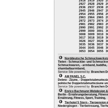
2918
2919
2920
2
2927
2928
2929
2
2936
2937
2938
2
2945
2946
2947
2
2954
2955
2956
2
2963
2964
2965
2
2972
2973
2974
2
2981
2982
2983
2
2990
2991
2992
2
2999
3000
3001
3
3008
3009
3010
3
3017
3018
3019
3
3026
3027
3028
3
3035
3036
3037
3
3044
3045
3046
3
3053
3054
3055
3
Norddeutsche Schmuckwerksta
Tielen - Schmuckbe- und Schmuckve
Schmuckwaren, - armband, buddha, 
shamballaarmband,
Service Site powered by
Branchen D
AM PANEL S.C.
Debno - Zäune, - Doppelstabmattezä
polnische Doppelstabmattezäune un
Service Site powered by
Branchen D
Enrico Bachmann Webdesign & 
Berlin - Ernährungsberatung, Fitnes
Ernährung, Fitness, Sport, Training,
Tierhotel 5 Stern - Tierpension 
Niedergösgen - Tierbetreuung, Tierh