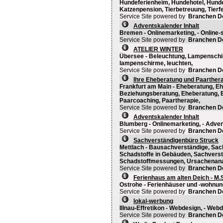
Hundeferienheim, Hundehotel, Hunde
Katzenpension, Tierbetreuung, Tierfe
Service Site powered by
Branchen D
Adventskalender Inhalt
Bremen - Onlinemarketing, - Online-
Service Site powered by
Branchen D
ATELIER WINTER
Übersee - Beleuchtung, Lampenschirm
lampenschirme, leuchten,
Service Site powered by
Branchen D
Ihre Eheberatung und Paarthera
Frankfurt am Main - Eheberatung, Eh
Beziehungsberatung, Eheberatung, E
Paarcoaching, Paartherapie,
Service Site powered by
Branchen D
Adventskalender Inhalt
Blumberg - Onlinemarketing, - Adven
Service Site powered by
Branchen D
Sachverständigenbüro Struck
Mettlach - Bausachverständige, Sac
Schadstoffe in Gebäuden, Sachverst
Schadstoffmessungen, Ursachenan
Service Site powered by
Branchen D
Ferienhaus am alten Deich - M.
Ostrohe - Ferienhäuser und -wohnung
Service Site powered by
Branchen D
lokal-werbung
Illnau-Effretikon - Webdesign, - Web
Service Site powered by
Branchen D