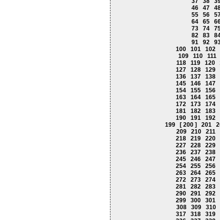
37
38
3
46
47
4
55
56
5
64
65
6
73
74
7
82
83
8
91
92
9
100
101
102
109
110
111
118
119
120
127
128
129
136
137
138
145
146
147
154
155
156
163
164
165
172
173
174
181
182
183
190
191
192
199
[ 200 ]
201
2
209
210
211
218
219
220
227
228
229
236
237
238
245
246
247
254
255
256
263
264
265
272
273
274
281
282
283
290
291
292
299
300
301
308
309
310
317
318
319