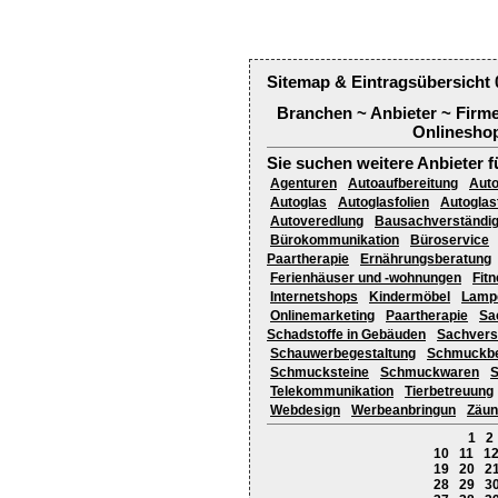
Sitemap & Eintragsübersicht 
Branchen ~ Anbieter ~ Firm
Onlineshop
Sie suchen weitere Anbieter f
Agenturen
Autoaufbereitung
Auto
Autoglas
Autoglasfolien
Autoglas
Autoveredlung
Bausachverständi
Bürokommunikation
Büroservice
Paartherapie
Ernährungsberatung
Ferienhäuser und -wohnungen
Fit
Internetshops
Kindermöbel
Lamp
Onlinemarketing
Paartherapie
Sa
Schadstoffe in Gebäuden
Sachvers
Schauwerbegestaltung
Schmuckbe
Schmucksteine
Schmuckwaren
S
Telekommunikation
Tierbetreuung
Webdesign
Werbeanbringun
Zäun
1
2
10
11
1
19
20
2
28
29
3