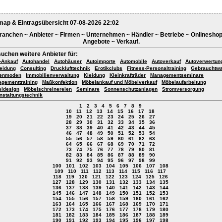
map & Eintragsübersicht 07-08-2026 22:02
ranchen ~ Anbieter ~ Firmen ~ Unternehmen ~ Händler ~ Betriebe ~ Onlineshop
Angebote ~ Verkauf.
suchen weitere Anbieter für:
-Ankauf
Autohandel
Autohäuser
Autoimporte
Automobile
Autoverkauf
Autoverwertun
eidung
Consulting
Drucklufttechnik
Erotikclubs
Fitness-Personaltraining
Gebrauchtw
renmoden
Immobilienverwaltung
Kleidung
Kleinkrafträder
Managementseminare
gementtraining
Maßkonfektion
Möbelankauf und Möbelverkauf
Möbelaufarbeitung
ldesign
Möbelschreinereien
Seminare
Sonnenschutzanlagen
Stromversorgung
nstaltungstechnik
1
2
3
4
5
6
7
8
9
10
11
12
13
14
15
16
17
18
19
20
21
22
23
24
25
26
27
28
29
30
31
32
33
34
35
36
37
38
39
40
41
42
43
44
45
46
47
48
49
50
51
52
53
54
55
56
57
58
59
60
61
62
63
64
65
66
67
68
69
70
71
72
73
74
75
76
77
78
79
80
81
82
83
84
85
86
87
88
89
90
91
92
93
94
95
96
97
98
99
100
101
102
103
104
105
106
107
108
109
110
111
112
113
114
115
116
117
118
119
120
121
122
123
124
125
126
127
128
129
130
131
132
133
134
135
136
137
138
139
140
141
142
143
144
145
146
147
148
149
150
151
152
153
154
155
156
157
158
159
160
161
162
163
164
165
166
167
168
169
170
171
172
173
174
175
176
177
178
179
180
181
182
183
184
185
186
187
188
189
190
191
192
193
194
195
196
197
198