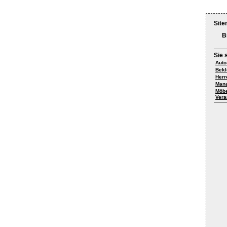
Site
B
Sie 
Auto
Bekl
Her
Mana
Möbe
Vera