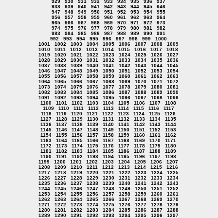
929
930
931
932
933
934
935
936
937
938
939
940
941
942
943
944
945
946
947
948
949
950
951
952
953
954
955
956
957
958
959
960
961
962
963
964
965
966
967
968
969
970
971
972
973
974
975
976
977
978
979
980
981
982
983
984
985
986
987
988
989
990
991
992
993
994
995
996
997
998
999
1000
1001
1002
1003
1004
1005
1006
1007
1008
1009
1010
1011
1012
1013
1014
1015
1016
1017
1018
1019
1020
1021
1022
1023
1024
1025
1026
1027
1028
1029
1030
1031
1032
1033
1034
1035
1036
1037
1038
1039
1040
1041
1042
1043
1044
1045
1046
1047
1048
1049
1050
1051
1052
1053
1054
1055
1056
1057
1058
1059
1060
1061
1062
1063
1064
1065
1066
1067
1068
1069
1070
1071
1072
1073
1074
1075
1076
1077
1078
1079
1080
1081
1082
1083
1084
1085
1086
1087
1088
1089
1090
1091
1092
1093
1094
1095
1096
1097
1098
1099
1100
1101
1102
1103
1104
1105
1106
1107
1108
1109
1110
1111
1112
1113
1114
1115
1116
1117
1118
1119
1120
1121
1122
1123
1124
1125
1126
1127
1128
1129
1130
1131
1132
1133
1134
1135
1136
1137
1138
1139
1140
1141
1142
1143
1144
1145
1146
1147
1148
1149
1150
1151
1152
1153
1154
1155
1156
1157
1158
1159
1160
1161
1162
1163
1164
1165
1166
1167
1168
1169
1170
1171
1172
1173
1174
1175
1176
1177
1178
1179
1180
1181
1182
1183
1184
1185
1186
1187
1188
1189
1190
1191
1192
1193
1194
1195
1196
1197
1198
1199
1200
1201
1202
1203
1204
1205
1206
1207
1208
1209
1210
1211
1212
1213
1214
1215
1216
1217
1218
1219
1220
1221
1222
1223
1224
1225
1226
1227
1228
1229
1230
1231
1232
1233
1234
1235
1236
1237
1238
1239
1240
1241
1242
1243
1244
1245
1246
1247
1248
1249
1250
1251
1252
1253
1254
1255
1256
1257
1258
1259
1260
1261
1262
1263
1264
1265
1266
1267
1268
1269
1270
1271
1272
1273
1274
1275
1276
1277
1278
1279
1280
1281
1282
1283
1284
1285
1286
1287
1288
1289
1290
1291
1292
1293
1294
1295
1296
1297