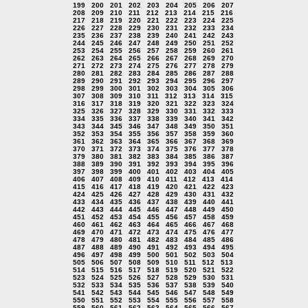
199
200
201
202
203
204
205
206
207
208
209
210
211
212
213
214
215
216
217
218
219
220
221
222
223
224
225
226
227
228
229
230
231
232
233
234
235
236
237
238
239
240
241
242
243
244
245
246
247
248
249
250
251
252
253
254
255
256
257
258
259
260
261
262
263
264
265
266
267
268
269
270
271
272
273
274
275
276
277
278
279
280
281
282
283
284
285
286
287
288
289
290
291
292
293
294
295
296
297
298
299
300
301
302
303
304
305
306
307
308
309
310
311
312
313
314
315
316
317
318
319
320
321
322
323
324
325
326
327
328
329
330
331
332
333
334
335
336
337
338
339
340
341
342
343
344
345
346
347
348
349
350
351
352
353
354
355
356
357
358
359
360
361
362
363
364
365
366
367
368
369
370
371
372
373
374
375
376
377
378
379
380
381
382
383
384
385
386
387
388
389
390
391
392
393
394
395
396
397
398
399
400
401
402
403
404
405
406
407
408
409
410
411
412
413
414
415
416
417
418
419
420
421
422
423
424
425
426
427
428
429
430
431
432
433
434
435
436
437
438
439
440
441
442
443
444
445
446
447
448
449
450
451
452
453
454
455
456
457
458
459
460
461
462
463
464
465
466
467
468
469
470
471
472
473
474
475
476
477
478
479
480
481
482
483
484
485
486
487
488
489
490
491
492
493
494
495
496
497
498
499
500
501
502
503
504
505
506
507
508
509
510
511
512
513
514
515
516
517
518
519
520
521
522
523
524
525
526
527
528
529
530
531
532
533
534
535
536
537
538
539
540
541
542
543
544
545
546
547
548
549
550
551
552
553
554
555
556
557
558
559
560
561
562
563
564
565
566
567