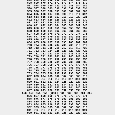
568
569
570
571
572
573
574
575
576
577
578
579
580
581
582
583
584
585
586
587
588
589
590
591
592
593
594
595
596
597
598
599
600
601
602
603
604
605
606
607
608
609
610
611
612
613
614
615
616
617
618
619
620
621
622
623
624
625
626
627
628
629
630
631
632
633
634
635
636
637
638
639
640
641
642
643
644
645
646
647
648
649
650
651
652
653
654
655
656
657
658
659
660
661
662
663
664
665
666
667
668
669
670
671
672
673
674
675
676
677
678
679
680
681
682
683
684
685
686
687
688
689
690
691
692
693
694
695
696
697
698
699
700
701
702
703
704
705
706
707
708
709
710
711
712
713
714
715
716
717
718
719
720
721
722
723
724
725
726
727
728
729
730
731
732
733
734
735
736
737
738
739
740
741
742
743
744
745
746
747
748
749
750
751
752
753
754
755
756
757
758
759
760
761
762
763
764
765
766
767
768
769
770
771
772
773
774
775
776
777
778
779
780
781
782
783
784
785
786
787
788
789
790
791
792
793
794
795
796
797
798
799
800
801
802
803
804
805
806
807
808
809
810
811
812
813
814
815
816
817
818
819
820
821
822
823
824
825
826
827
828
829
830
831
832
833
834
835
836
837
838
839
840
841
842
843
844
845
846
847
848
849
850
851
852
853
854
855
856
857
858
859
[ 860 ]
861
862
863
864
865
866
867
868
869
870
871
872
873
874
875
876
877
878
879
880
881
882
883
884
885
886
887
888
889
890
891
892
893
894
895
896
897
898
899
900
901
902
903
904
905
906
907
908
909
910
911
912
913
914
915
916
917
918
919
920
921
922
923
924
925
926
927
928