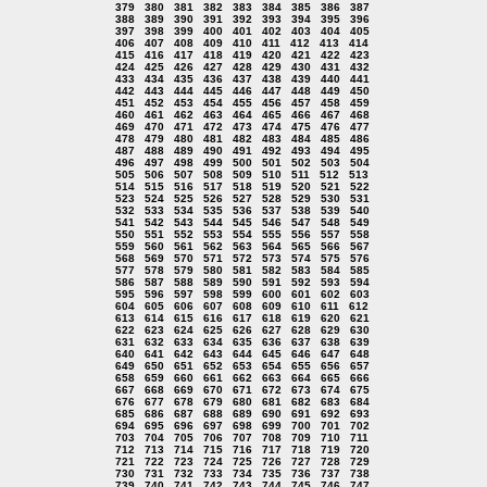
379
380
381
382
383
384
385
386
387
388
389
390
391
392
393
394
395
396
397
398
399
400
401
402
403
404
405
406
407
408
409
410
411
412
413
414
415
416
417
418
419
420
421
422
423
424
425
426
427
428
429
430
431
432
433
434
435
436
437
438
439
440
441
442
443
444
445
446
447
448
449
450
451
452
453
454
455
456
457
458
459
460
461
462
463
464
465
466
467
468
469
470
471
472
473
474
475
476
477
478
479
480
481
482
483
484
485
486
487
488
489
490
491
492
493
494
495
496
497
498
499
500
501
502
503
504
505
506
507
508
509
510
511
512
513
514
515
516
517
518
519
520
521
522
523
524
525
526
527
528
529
530
531
532
533
534
535
536
537
538
539
540
541
542
543
544
545
546
547
548
549
550
551
552
553
554
555
556
557
558
559
560
561
562
563
564
565
566
567
568
569
570
571
572
573
574
575
576
577
578
579
580
581
582
583
584
585
586
587
588
589
590
591
592
593
594
595
596
597
598
599
600
601
602
603
604
605
606
607
608
609
610
611
612
613
614
615
616
617
618
619
620
621
622
623
624
625
626
627
628
629
630
631
632
633
634
635
636
637
638
639
640
641
642
643
644
645
646
647
648
649
650
651
652
653
654
655
656
657
658
659
660
661
662
663
664
665
666
667
668
669
670
671
672
673
674
675
676
677
678
679
680
681
682
683
684
685
686
687
688
689
690
691
692
693
694
695
696
697
698
699
700
701
702
703
704
705
706
707
708
709
710
711
712
713
714
715
716
717
718
719
720
721
722
723
724
725
726
727
728
729
730
731
732
733
734
735
736
737
738
739
740
741
742
743
744
745
746
747