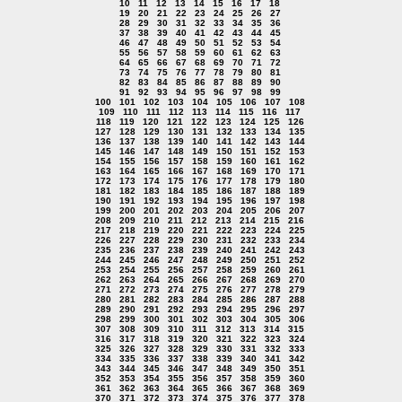
10
11
12
13
14
15
16
17
18
19
20
21
22
23
24
25
26
27
28
29
30
31
32
33
34
35
36
37
38
39
40
41
42
43
44
45
46
47
48
49
50
51
52
53
54
55
56
57
58
59
60
61
62
63
64
65
66
67
68
69
70
71
72
73
74
75
76
77
78
79
80
81
82
83
84
85
86
87
88
89
90
91
92
93
94
95
96
97
98
99
100
101
102
103
104
105
106
107
108
109
110
111
112
113
114
115
116
117
118
119
120
121
122
123
124
125
126
127
128
129
130
131
132
133
134
135
136
137
138
139
140
141
142
143
144
145
146
147
148
149
150
151
152
153
154
155
156
157
158
159
160
161
162
163
164
165
166
167
168
169
170
171
172
173
174
175
176
177
178
179
180
181
182
183
184
185
186
187
188
189
190
191
192
193
194
195
196
197
198
199
200
201
202
203
204
205
206
207
208
209
210
211
212
213
214
215
216
217
218
219
220
221
222
223
224
225
226
227
228
229
230
231
232
233
234
235
236
237
238
239
240
241
242
243
244
245
246
247
248
249
250
251
252
253
254
255
256
257
258
259
260
261
262
263
264
265
266
267
268
269
270
271
272
273
274
275
276
277
278
279
280
281
282
283
284
285
286
287
288
289
290
291
292
293
294
295
296
297
298
299
300
301
302
303
304
305
306
307
308
309
310
311
312
313
314
315
316
317
318
319
320
321
322
323
324
325
326
327
328
329
330
331
332
333
334
335
336
337
338
339
340
341
342
343
344
345
346
347
348
349
350
351
352
353
354
355
356
357
358
359
360
361
362
363
364
365
366
367
368
369
370
371
372
373
374
375
376
377
378