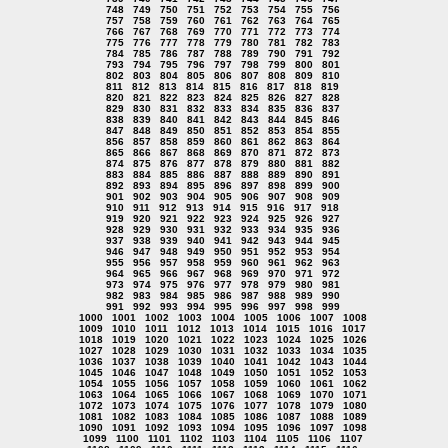
748
749
750
751
752
753
754
755
756
757
758
759
760
761
762
763
764
765
766
767
768
769
770
771
772
773
774
775
776
777
778
779
780
781
782
783
784
785
786
787
788
789
790
791
792
793
794
795
796
797
798
799
800
801
802
803
804
805
806
807
808
809
810
811
812
813
814
815
816
817
818
819
820
821
822
823
824
825
826
827
828
829
830
831
832
833
834
835
836
837
838
839
840
841
842
843
844
845
846
847
848
849
850
851
852
853
854
855
856
857
858
859
860
861
862
863
864
865
866
867
868
869
870
871
872
873
874
875
876
877
878
879
880
881
882
883
884
885
886
887
888
889
890
891
892
893
894
895
896
897
898
899
900
901
902
903
904
905
906
907
908
909
910
911
912
913
914
915
916
917
918
919
920
921
922
923
924
925
926
927
928
929
930
931
932
933
934
935
936
937
938
939
940
941
942
943
944
945
946
947
948
949
950
951
952
953
954
955
956
957
958
959
960
961
962
963
964
965
966
967
968
969
970
971
972
973
974
975
976
977
978
979
980
981
982
983
984
985
986
987
988
989
990
991
992
993
994
995
996
997
998
999
1000
1001
1002
1003
1004
1005
1006
1007
1008
1009
1010
1011
1012
1013
1014
1015
1016
1017
1018
1019
1020
1021
1022
1023
1024
1025
1026
1027
1028
1029
1030
1031
1032
1033
1034
1035
1036
1037
1038
1039
1040
1041
1042
1043
1044
1045
1046
1047
1048
1049
1050
1051
1052
1053
1054
1055
1056
1057
1058
1059
1060
1061
1062
1063
1064
1065
1066
1067
1068
1069
1070
1071
1072
1073
1074
1075
1076
1077
1078
1079
1080
1081
1082
1083
1084
1085
1086
1087
1088
1089
1090
1091
1092
1093
1094
1095
1096
1097
1098
1099
1100
1101
1102
1103
1104
1105
1106
1107