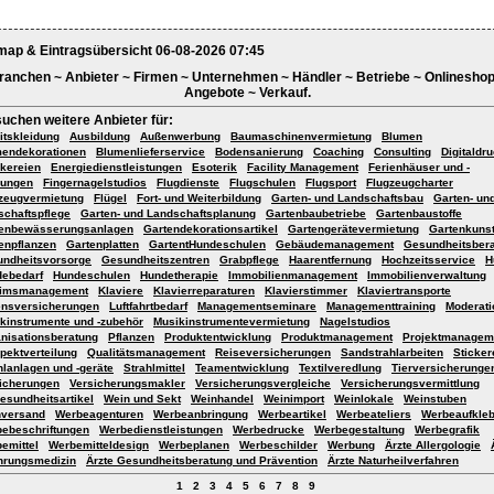
map & Eintragsübersicht 06-08-2026 07:45
ranchen ~ Anbieter ~ Firmen ~ Unternehmen ~ Händler ~ Betriebe ~ Onlineshop
Angebote ~ Verkauf.
suchen weitere Anbieter für:
itskleidung
Ausbildung
Außenwerbung
Baumaschinenvermietung
Blumen
endekorationen
Blumenlieferservice
Bodensanierung
Coaching
Consulting
Digitaldr
kereien
Energiedienstleistungen
Esoterik
Facility Management
Ferienhäuser und -
ungen
Fingernagelstudios
Flugdienste
Flugschulen
Flugsport
Flugzeugcharter
zeugvermietung
Flügel
Fort- und Weiterbildung
Garten- und Landschaftsbau
Garten- un
schaftspflege
Garten- und Landschaftsplanung
Gartenbaubetriebe
Gartenbaustoffe
tenbewässerungsanlagen
Gartendekorationsartikel
Gartengerätevermietung
Gartenkuns
enpflanzen
Gartenplatten
GartentHundeschulen
Gebäudemanagement
Gesundheitsber
ndheitsvorsorge
Gesundheitszentren
Grabpflege
Haarentfernung
Hochzeitsservice
H
ebedarf
Hundeschulen
Hundetherapie
Immobilienmanagement
Immobilienverwaltung
rimsmanagement
Klaviere
Klavierreparaturen
Klavierstimmer
Klaviertransporte
nsversicherungen
Luftfahrtbedarf
Managementseminare
Managementtraining
Moderati
kinstrumente und -zubehör
Musikinstrumentevermietung
Nagelstudios
nisationsberatung
Pflanzen
Produktentwicklung
Produktmanagement
Projektmanagem
pektverteilung
Qualitätsmanagement
Reiseversicherungen
Sandstrahlarbeiten
Sticker
hlanlagen und -geräte
Strahlmittel
Teamentwicklung
Textilveredlung
Tierversicherunge
icherungen
Versicherungsmakler
Versicherungsvergleiche
Versicherungsvermittlung
sundheitsartikel
Wein und Sekt
Weinhandel
Weinimport
Weinlokale
Weinstuben
nversand
Werbeagenturen
Werbeanbringung
Werbeartikel
Werbeateliers
Werbeaufkleb
ebeschriftungen
Werbedienstleistungen
Werbedrucke
Werbegestaltung
Werbegrafik
emittel
Werbemitteldesign
Werbeplanen
Werbeschilder
Werbung
Ärzte Allergologie
hrungsmedizin
Ärzte Gesundheitsberatung und Prävention
Ärzte Naturheilverfahren
1
2
3
4
5
6
7
8
9