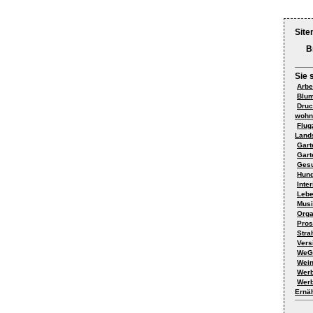
Site
B
Sie 
Arbe
Blum
Druc
wohn
Flug
Land
Gar
Gart
Gesu
Hund
Inte
Lebe
Musi
Orga
Pros
Stra
Vers
WeGe
Wei
Werb
Werb
Ernä