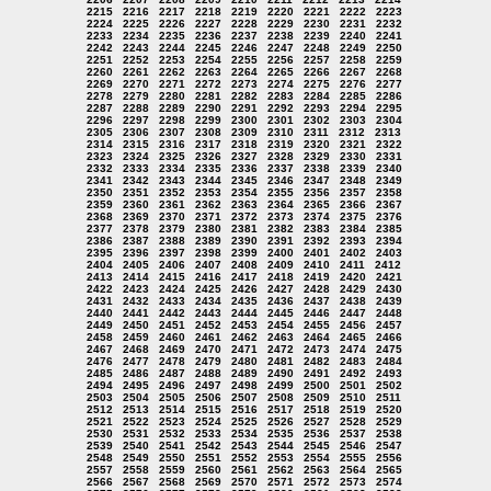
2215
2216
2217
2218
2219
2220
2221
2222
2223
2224
2225
2226
2227
2228
2229
2230
2231
2232
2233
2234
2235
2236
2237
2238
2239
2240
2241
2242
2243
2244
2245
2246
2247
2248
2249
2250
2251
2252
2253
2254
2255
2256
2257
2258
2259
2260
2261
2262
2263
2264
2265
2266
2267
2268
2269
2270
2271
2272
2273
2274
2275
2276
2277
2278
2279
2280
2281
2282
2283
2284
2285
2286
2287
2288
2289
2290
2291
2292
2293
2294
2295
2296
2297
2298
2299
2300
2301
2302
2303
2304
2305
2306
2307
2308
2309
2310
2311
2312
2313
2314
2315
2316
2317
2318
2319
2320
2321
2322
2323
2324
2325
2326
2327
2328
2329
2330
2331
2332
2333
2334
2335
2336
2337
2338
2339
2340
2341
2342
2343
2344
2345
2346
2347
2348
2349
2350
2351
2352
2353
2354
2355
2356
2357
2358
2359
2360
2361
2362
2363
2364
2365
2366
2367
2368
2369
2370
2371
2372
2373
2374
2375
2376
2377
2378
2379
2380
2381
2382
2383
2384
2385
2386
2387
2388
2389
2390
2391
2392
2393
2394
2395
2396
2397
2398
2399
2400
2401
2402
2403
2404
2405
2406
2407
2408
2409
2410
2411
2412
2413
2414
2415
2416
2417
2418
2419
2420
2421
2422
2423
2424
2425
2426
2427
2428
2429
2430
2431
2432
2433
2434
2435
2436
2437
2438
2439
2440
2441
2442
2443
2444
2445
2446
2447
2448
2449
2450
2451
2452
2453
2454
2455
2456
2457
2458
2459
2460
2461
2462
2463
2464
2465
2466
2467
2468
2469
2470
2471
2472
2473
2474
2475
2476
2477
2478
2479
2480
2481
2482
2483
2484
2485
2486
2487
2488
2489
2490
2491
2492
2493
2494
2495
2496
2497
2498
2499
2500
2501
2502
2503
2504
2505
2506
2507
2508
2509
2510
2511
2512
2513
2514
2515
2516
2517
2518
2519
2520
2521
2522
2523
2524
2525
2526
2527
2528
2529
2530
2531
2532
2533
2534
2535
2536
2537
2538
2539
2540
2541
2542
2543
2544
2545
2546
2547
2548
2549
2550
2551
2552
2553
2554
2555
2556
2557
2558
2559
2560
2561
2562
2563
2564
2565
2566
2567
2568
2569
2570
2571
2572
2573
2574