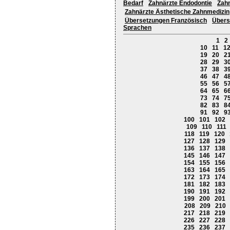
Bedarf
Zahnärzte Endodontie
Zah
Zahnärzte Ästhetische Zahnmedizin
Übersetzungen Französisch
Übers
Sprachen
1
2
10
11
1
19
20
2
28
29
3
37
38
3
46
47
4
55
56
5
64
65
6
73
74
7
82
83
8
91
92
9
100
101
102
109
110
111
118
119
120
127
128
129
136
137
138
145
146
147
154
155
156
163
164
165
172
173
174
181
182
183
190
191
192
199
200
201
208
209
210
217
218
219
226
227
228
235
236
237