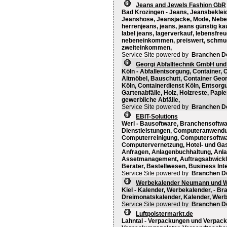
Jeans and Jewels Fashion GbR
Bad Krozingen - Jeans, Jeansbekleid
Jeanshose, Jeansjacke, Mode, Neben
herrenjeans, jeans, jeans günstig ka
label jeans, lagerverkauf, lebensfre
nebeneinkommen, preiswert, schmuc
zweiteinkommen,
Service Site powered by
Branchen D
Georgi Abfalltechnik GmbH und
Köln - Abfallentsorgung, Container, 
Altmöbel, Bauschutt, Container Geor
Köln, Containerdienst Köln, Entsorgu
Gartenabfälle, Holz, Holzreste, Papie
gewerbliche Abfälle,
Service Site powered by
Branchen D
EBIT-Solutions
Werl - Bausoftware, Branchensoft
Dienstleistungen, Computeranwend
Computerreinigung, Computersoftw
Computervernetzung, Hotel- und Gas
Anfragen, Anlagenbuchhaltung, Anla
Assetmanagement, Auftragsabwicklu
Berater, Bestellwesen, Business Intel
Service Site powered by
Branchen D
Werbekalender Neumann und Wo
Kiel - Kalender, Werbekalender, - B
Dreimonatskalender, Kalender, Werb
Service Site powered by
Branchen D
Luftpolstermarkt.de
Lahntal - Verpackungen und Verpack