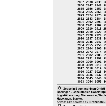
2837
2838
2839
2
2846
2847
2848
2
2855
2856
2857
2
2864
2865
2866
2
2873
2874
2875
2
2882
2883
2884
2
2891
2892
2893
2
2900
2901
2902
2
2909
2910
2911
2
2918
2919
2920
2
2927
2928
2929
2
2936
2937
2938
2
2945
2946
2947
2
2954
2955
2956
2
2963
2964
2965
2
2972
2973
2974
2
2981
2982
2983
2
2990
2991
2992
2
2999
3000
3001
3
3008
3009
3010
3
3017
3018
3019
3
3026
3027
3028
3
3035
3036
3037
3
3044
3045
3046
3
3053
3054
3055
3
Zeppelin Baumaschinen GmbH
Böblingen - Gabelstapler, Gabelstapl
Logistikberatung, Mietservice, Stap
Hubwagen, Stapler,
Service Site powered by
Branchen D