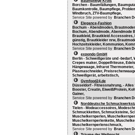
Baumpflege Krois
Borchen - Baumfällungen, Baumguta
Baumkontrolle, Baumpflege, Problemfä
Windbruch, ZTV-Baumpflege,
Service Site powered by
Branchen D
Elegance-Fashion
Bochum - Abendmoden, Brautmoden, 
Bochum, Abendmode, Abendmode Bo
Brautkleid, Brautkleid Accessoires,
günstig, Brautkleider nrw, Brautmod
Hochzeitskleider, Kommunion, Kommu
Service Site powered by
Branchen D
expondo GmbH
Berlin - Schweißgeräte und -bedarf,
Crepes maker, Doppelfriteuse, Edelst
Hängewaage, Infrarot Thermometer,
Plasmaschneider, Preisrechenwaagen
Schweißgerät, arbeitstisch,
Gymfood24.de
Düsseldorf - Fitnessnahrung, - Alles
Booster, Creatin, Eiweiß/Protein, Ko
Gainer,
Service Site powered by
Branchen D
Norddeutsche Schmuckwerksta
Tielen - Modeaccessoires, Modesc
Schmuckketten, Schmucksteine, Sch
Muschelkernperlen, Muschelkernpe
Muschelkernperlenkette, Muschelke
Muschelkernperlenschmuck,
Service Site powered by
Branchen D
Träume der Weihnacht