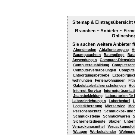
Sitemap & Eintragsübersicht 
Branchen ~ Anbieter ~ Firm
Onlineshop
Sie suchen weitere Anbieter f
Abendmoden
Abfallentsorgung
A
Baumgutachten
Baumpflege
Bau
Anwendungen
Computer-Dienstlei
Computerausbildung
Computerent
Computerverkabelungen
Compute
Entsorgungsbetriebe
Erzgebirgis
wohnungen
Ferienwohnungen
Fit
Gabelstaplerfahrerschulungen
Hot
Internet-Service
Internetpräsentat
Jeansbekleidung
Laboratorien für
Laboreinrichtungen
Laborbedarf
L
Logistikberatung
Mietservice
Mod
Personenschutz
Schmuckbe- und 
Schmucksteine
Schmuckwaren
S
Sicherheitsdienste
Stapler
Unter
Verpackungsmittel
Verpackungsfol
Waagen
Werbekalender
Wohnung