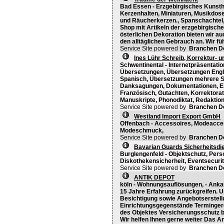
Bad Essen - Erzgebirgisches Kunst
Kerzenhalten, Miniaturen, Musikdo
und Räucherkerzen., Spanschachtel,
Shop mit Artikeln der erzgebirgisch
österlichen Dekoration bieten wir auc
den alltäglichen Gebrauch an. Wir füh
Service Site powered by
Branchen D
Ines Lühr Schreib, Korrektur- 
Schwentinental - Internetpräsentati
Übersetzungen, Übersetzungen Engl
Spanisch, Übersetzungen mehrere S
Danksagungen, Dokumentationen, Ei
Französisch, Gutachten, Korrektorat
Manuskripte, Phonodiktat, Redaktion,
Service Site powered by
Branchen D
Westland Import Export GmbH
Offenbach - Accessoires, Modeacce
Modeschmuck,
Service Site powered by
Branchen D
Bavarian Guards Sicherheitsdi
Burglengenfeld - Objektschutz, Perso
Diskothekensicherheit, Eventsecuri
Service Site powered by
Branchen D
ANTIK DEPOT
köln - Wohnungsauflösungen, - Ankau
15 Jahre Erfahrung zurückgreifen. 
Besichtigung sowie Angebotserstel
Einrichtungsgegenstände Terminger
des Objektes Versicherungsschutz b
Wir helfen Ihnen gerne weiter Das An