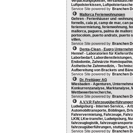
Verpackungspolster, Versandtaschen, -
Luftpolsterkissen, Luftpolstertasche
Service Site powered by
Branchen D
Mallorca Ferienwohnungen
Gehren - Ferienhäuser und -wohnung
fornells, cala pi, camp de mar, can pa
ferienvermietung, ferienwohnung, fer
mallorca, paguera, palma de mallorca
portocolom, puerto andratx, puerto so
villen,
Service Site powered by
Branchen D
Denta-Clean - Eugro Unternehm
Hennef - Laboratorien für Kieferort
Laborbedarf, Labordienstleistungen
Endodontie, Zahnärzte Homöopathie,
Ästhetische Zahnmedizin, - Technisc
Aufbereitung von Brackets und Bänd
Service Site powered by
Branchen D
Dr. Freitäger AG
Wiesbaden - Agenturen, Unternehme
Konkurrenzanalyse, Marktanalyse, 
Wettbewerbsrecherche,
Service Site powered by
Branchen D
A.V.V.R Fahrzeugüberführunge
Ludwigsburg - Internet-Service, - Ar
Automobiltransporte, Böblingen, Driv
Fahrervermietung, Fahrzeuge, Fahr
LKW, LKw-transfer, Ludwigsburg, Nut
fahrzeuglogistik, fahrzeugtransport
fahrzeugüberführungen, stuttgart, t
Service Site powered by
Branchen D